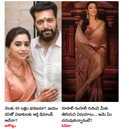
నెలకు 40 లక్షల భరణమా? జయం
రూపాలీ గంగూలీ గురించి మీకు
రవితో విడాకులకు ఆర్తి డిమాండ్
తెలియని విషయాలు... ఆమె ఏం
అదేనా?
చదువుకున్నారంటే?
ఆరోగ్యం
సినిమా