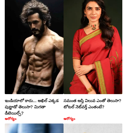
ఇండియాలో కాదు... అఖిల్ ఎక్కడ
సమంత ఆస్తి విలువ ఎంతో తెలుసా?
పుట్టాడో తెలుసా? మిగతా
టోటల్ నెట్‌వర్త్‌ ఎంతంటే?
డీటెయిల్స్?
ఆరోగ్యం
ఆరోగ్యం