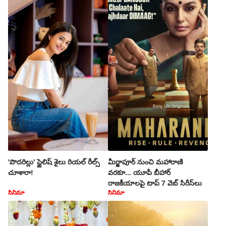
'పొదరిల్లు' స్టైలిష్ శైలు రియల్ రీల్స్
మీర్జాపూర్ నుంచి మహారాణి
చూశారా!
వరకూ... యూపీ బీహార్
రాజకీయాలపై టాప్ 7 వెబ్ సిరీస్‌లు
సినిమా
సినిమా