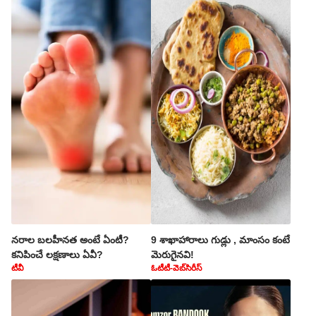
నరాల బలహీనత అంటే ఏంటీ?
9 శాఖాహారాలు గుడ్లు , మాంసం కంటే
కనిపించే లక్షణాలు ఏవీ?
మెరుగైనవి!
టీవీ
ఓటీటీ-వెబ్‌సిరీస్‌