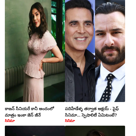
కాజన్ సీనియరే కానీ అందంలో
పదిహేడేళ్ళ తర్వాత అక్షయ్ - సైఫ్
మాత్రం ఇంకా జెన్ జీనే
సినిమా... స్పెషాలిటీ ఏమిటంటే?
సినిమా
సినిమా