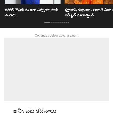
సోనల్ చౌహాన్ ను ఇలా ఎప్పుడూ చూసి
శ్రద్ధాదాస్ గుర్తుందా - అయితే మీరు
ఉండరు!
శారీ స్టైల్ చూడాల్సిందే
Continues below advertisement
అన్ని వెబ్ కథనాలు