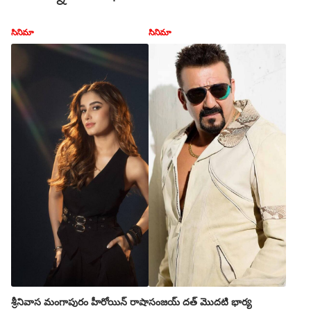
సినిమా
సినిమా
శ్రీనివాస మంగాపురం హీరోయిన్ రాషా
సంజయ్ దత్ మొదటి భార్య