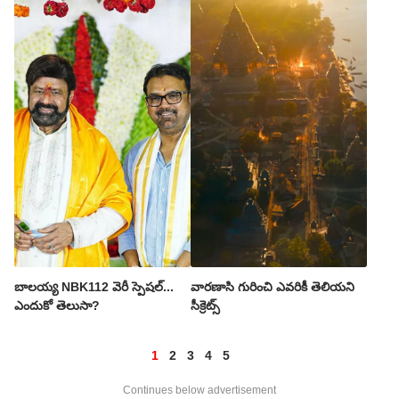
బాలయ్య NBK112 వెరీ స్పెషల్...
వారణాసి గురించి ఎవరికీ తెలియని
ఎందుకో తెలుసా?
సీక్రెట్స్
1
2
3
4
5
Continues below advertisement