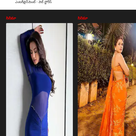
ఎంటర్‌టైన్‌మెంట్‌ - వెబ్ స్టోరీస్
సినిమా
సినిమా