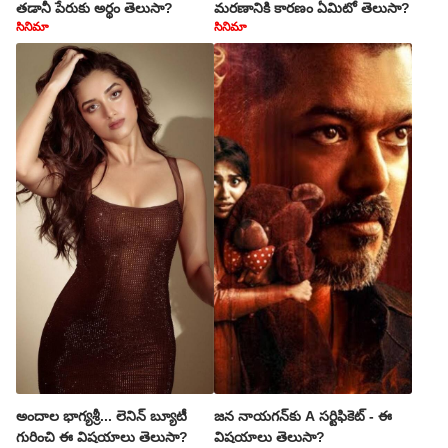
తడానీ పేరుకు అర్థం తెలుసా?
మరణానికి కారణం ఏమిటో తెలుసా?
సినిమా
సినిమా
అందాల భాగ్యశ్రీ... లెనిన్ బ్యూటీ
జన నాయగన్‌కు A సర్టిఫికెట్ - ఈ
గురించి ఈ విషయాలు తెలుసా?
విషయాలు తెలుసా?