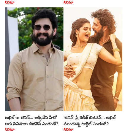
సినిమా
సినిమా
అఖిల్ to లెనిన్... అక్కినేని హీరో
'లెనిన్' ప్రీ రిలీజ్ బిజినెస్... అఖిల్
ఆరు సినిమాల బిజినెస్ ఎంతంటే?
ముందున్న టార్గెట్ ఎంతంటే?
సినిమా
సినిమా