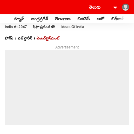
న్యూస్
ఆంధ్రప్రదేశ్
తెలంగాణ
బిజినెస్
ఆటో
బిగ్‌బాస్
స
India At 2047
ఫీఫా ప్రపంచ కప్
Ideas Of India
హోమ్
వెబ్ స్టోరీస్
ఎంటర్‌టైన్‌మెంట్‌
Advertisement