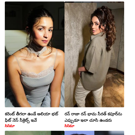
కరెంట్ తీగలా ఉండే అలియా భట్
రన్ రాజా రన్ భామ సీరత్ కపూర్‌ను
ఫిట్ నెస్ సీక్రెట్స్ ఇవే
ఎప్పుడూ ఇలా చూసి ఉండరు
సినిమా
సినిమా