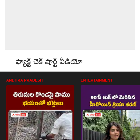
ఫ్యాక్ట్ చెక్ షార్ట్ వీడియో
ANDHRA PRADESH
ENTERTAINMENT