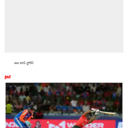
ఆట టాప్ స్టోరీస్
క్రికెట్