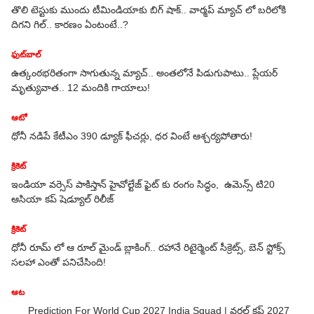
తొలి టెస్టుకు ముందు టీమిండియాకు బిగ్ షాక్.. వార్మ‌ప్ మ్యాచ్ లో బ‌రిలోకి
దిగని గిల్.. కార‌ణం ఏంటంటే..?
ఫుట్‌బాల్
ఉత్కంఠ‌భ‌రితంగా సాగుతున్న మ్యాచ్.. అంత‌లోనే పిడుగుపాటు.. ప్లేయ‌ర్
మృత్యువాత‌.. 12 మందికి గాయాలు!
ఆటో
ధోనీ నడిపే కేటీఎం 390 డ్యూక్ ఫీచర్లు, ధర వింటే ఆశ్చర్యపోతారు!
క్రికెట్
ఇండియా వర్సెస్ పాకిస్తాన్ హైవోల్టేజ్ ఫైట్ కు రంగం సిద్ధం, ఉమెన్స్ టి20
6
ఆసియా కప్ షెడ్యూల్ రిలీజ్
క్రికెట్
ధోనీ రూమ్ లో ఆ రూల్ మైండ్ బ్లాకింగ్.. రహానే రిటైర్మెంట్ సీక్రెట్స్, బెన్ స్టోక్స్
్
సలహా ఎంతో ప‌నిచేసింది!
ఆట
Prediction For World Cup 2027 India Squad | వరల్డ్ కప్ 2027