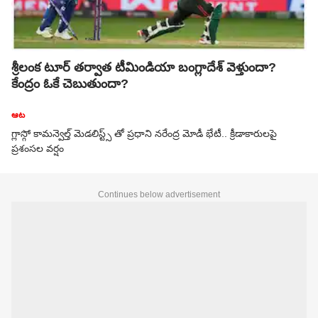
శ్రీలంక టూర్ తర్వాత టీమిండియా బంగ్లాదేశ్‌ వెళ్తుందా?
కేంద్రం ఓకే చెబుతుందా?
ఆట
గ్లాస్గో కామన్వెల్త్ మెడలిస్ట్స్ తో ప్ర‌ధాని న‌రేంద్ర‌ మోడీ భేటీ.. క్రీడాకారులపై
ప్రశంసల వర్షం
Continues below advertisement