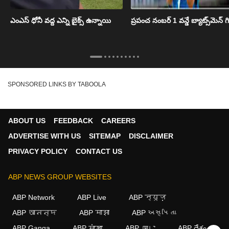
ఎంఎస్ ధోనీ వద్ద ఎన్ని బైక్స్ ఉన్నాయి
ప్రపంచ నంబర్ 1 వన్డే బ్యాట్స్‌మెన్ గి
SPONSORED LINKS BY TABOOLA
ABOUT US
FEEDBACK
CAREERS
ADVERTISE WITH US
SITEMAP
DISCLAIMER
PRIVACY POLICY
CONTACT US
ABP NEWS GROUP WEBSITES
ABP Network
ABP Live
ABP न्यूज़
ABP আনন্দ
ABP माझा
ABP અસ્મિતા
ABP Ganga
ABP ਸਾਂਝਾ
ABP நாடு
ABP దేశం