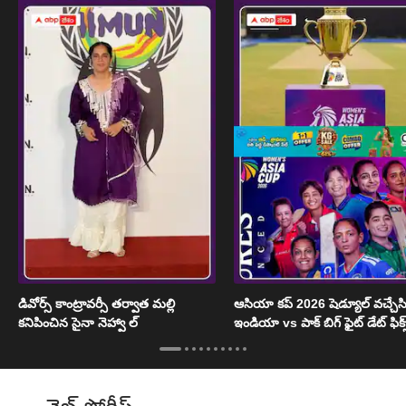
డివోర్స్ కాంట్రావర్సీ తర్వాత మల్లి
ఆసియా కప్ 2026 షెడ్యూల్ వచ్చేసి
కనిపించిన సైనా నెహ్వా ల్
ఇండియా vs పాక్ బిగ్ ఫైట్ డేట్ ఫిక్స