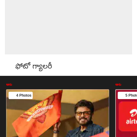
ఫోటో గ్యాలరీ
ఆట
ఆట
4 Photos
5 Phot