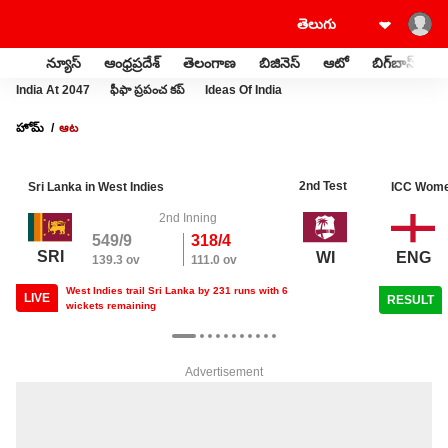
న్యూస్
ఆంధ్రప్రదేశ్
తెలంగాణ
బిజినెస్
ఆటో
బిగ్‌బాస్
స
India At 2047
ఫీఫా ప్రపంచ కప్
Ideas Of India
హోమ్
ఆట
2nd Test
Sri Lanka in West Indies
ICC Wome
2nd Inning
549/9
318/4
SRI
ENG
WI
139.3 ov
111.0 ov
West Indies trail Sri Lanka by 231 runs with 6
LIVE
RESULT
wickets remaining
Advertisement