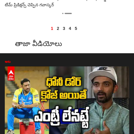
టీమ్ ప్రిడిక్షన్స్ చెప్పిన గవాస్కర్
1
2
3
4
5
తాజా వీడియోలు
ఆట