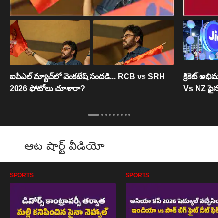
ఐపీఎల్ మ్యాచ్‌లో వెంకటేష్ సందడి... RCB vs SRH
క్రికెట్ 
2026 ఫోటోలు చూశారా?
Vs NZ ఫైనల్
ఆట షార్ట్ వీడియో
SPORTS
SPORTS