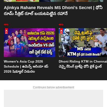
Ajinkya Rahane Reveals MS Dhoni's Secret | ధోనీ
రూమ్ సీక్రెట్ రూల్ బయటపెట్టిన రహానే
ఆట
ఆట
Women's Asia Cup 2026
Dhoni Riding KTM in Chennai
Schedule | ఉమెన్స్ ఆసియా కప్
చెన్నై రేసింగ్ ట్రాక్‌పై ధోనీ బైక్ స్టంట్
2026 షెడ్యూల్ విడుదల
Continues below advertisement