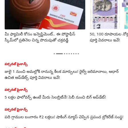
మీ ఫ్యామిలీ కోసం ఇన్వెస్టిమెంట్.. ఈ పోస్టాఫీస్
50, 100 రూపాయల నోట్లు 
స్కీమ్‌లో ప్రతినెల చిన్న పొదుపుతో చక్రవడ్డీ
పూర్తి వివరాలు ఇవే!
పర్సనల్ ఫైనాన్స్
అప్పు ఇచ్చారని అడ్డగోలుగా వసూలుకు ప్రయత్నిస్తే నేరమే - ఆర్బీఐ కొత్త
మార్గదర్శకాలు ఇవిగో
పర్సనల్ ఫైనాన్స్
రెండు లక్షలకు 47వేల రూపాయల వడ్డీ! పోస్టాఫీస్‌లోని ఈ పథకం గురించి
తెలుసా?
లైఫ్‌స్టైల్‌
్థ!
హోమ్ లోన్ తీసుకోవాలంటే సిబిల్ స్కోర్ ఎంత ఉండాలి? తగ్గితే మెరుగుపరిచే 5