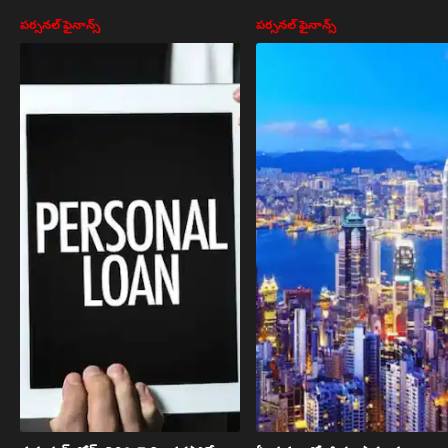
వెబ్ స్టోరీస్
పర్సనల్ ఫైనాన్స్
పర్సనల్ ఫైనాన్స్