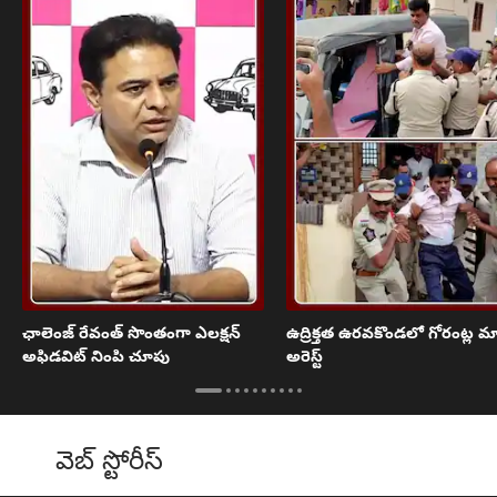
ఛాలెంజ్ రేవంత్ సొంతంగా ఎలక్షన్
ఉద్రిక్తత ఉరవకొండలో గోరంట్ల మ
అఫిడవిట్ నింపి చూపు
అరెస్ట్