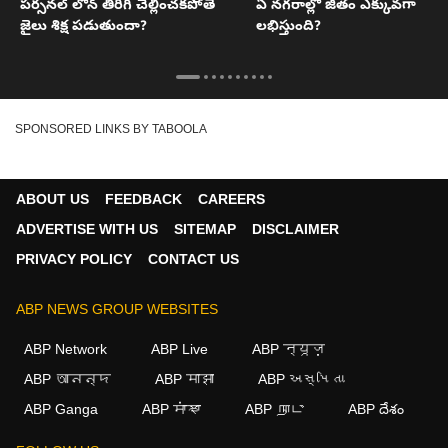
పర్సనల్‌ లోన్ తిరిగి చెల్లించకపోతే
ఏ నగరాల్లో జీతం ఎక్కువగా
జైలు శిక్ష పడుతుందా?
లభిస్తుంది?
SPONSORED LINKS BY TABOOLA
ABOUT US
FEEDBACK
CAREERS
ADVERTISE WITH US
SITEMAP
DISCLAIMER
PRIVACY POLICY
CONTACT US
ABP NEWS GROUP WEBSITES
×
ABP Network
ABP Live
ABP न्यूज़
ABP আনন্দ
ABP माझा
ABP અસ્મિતા
We use cookies to improve your experience, analyze