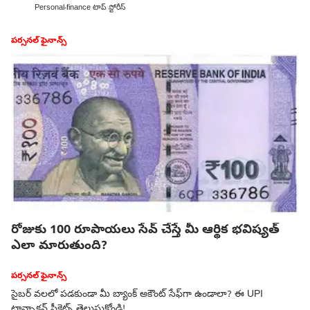
Personal-finance టాప్ స్టోరీస్
పర్సనల్ ఫైనాన్స్
రోజుకు 100 రూపాయలు సేవ్ చేస్తే మీ ఆర్థిక భవిష్యత్‌
ఎలా మారుతుంది?
పర్సనల్ ఫైనాన్స్
సైబర్‌ వలలో పడకుండా మీ బ్యాంక్ అకౌంట్‌ సేఫ్‌గా ఉండాలా? ఈ UPI
టాన్సాక్షన్ సీక్రెట్స్‌ తెలుసుకోండి!