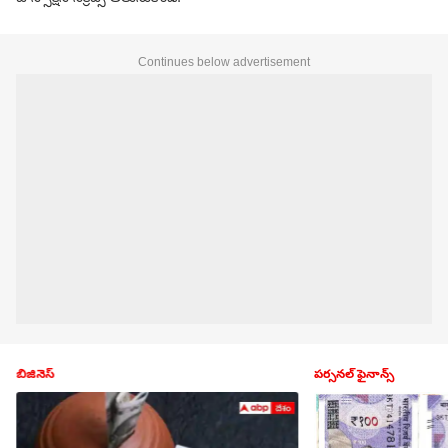
Continues below advertisement
బిజినెస్
పర్సనల్ ఫైనాన్స్