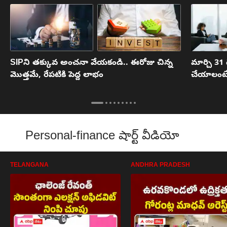
SIPని తక్కువ అంచనా వేయకండి.. ఈరోజు చిన్న
మార్చి 31 
మొత్తమే, రేపటికి పెద్ద లాభం
చేయాలంటే 
Personal-finance షార్ట్ వీడియో
TELANGANA
ANDHRA PRADESH