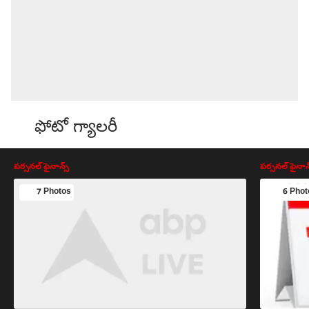
ఫోటో గ్యాలరీ
పర్సనల్ ఫైనాన్స్
పర్సనల్ ఫైనాన్
7 Photos
6 Phot