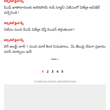
మార్గాలు ఇవే
పర్సనల్ ఫైనాన్స్
8వ వేతన సంఘం లేటెస్ట్ అప్‌డేట్స్‌! అభ్యర్థనల సమర్పణ గడువు పెంపు! రెండు
రోజుల్లో సభ్యుల హైదరాబాద్‌ టూర్!
పర్సనల్ ఫైనాన్స్
రెండో ఫోన్‌కి బ్యాంకు అకౌంట్ అక్కర్లేదు - గూగుల్ పే యూపీఐ సర్కిల్ తో మీ
ఫోనే మీ డిజిటల్ బ్యాంక్! ఫుల్ డీటైల్స్
ావం
ఇండియా
చమురుపై అగ్ర దేశాలు 50 శాతం వడ్డిస్తే భారత్‌ ప్రభుత్వం రూ.3లతో
సరిపెట్టింది! విమర్శించే ముందు తేడా తెలుసుకోండి!
1
2
3
4
5
Continues below advertisement