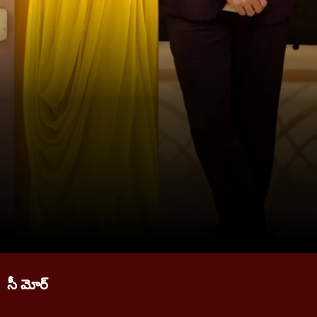
సీ మోర్