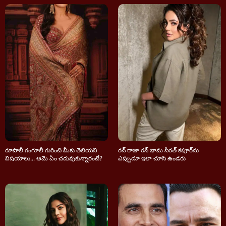
రూపాలీ గంగూలీ గురించి మీకు తెలియని
రన్ రాజా రన్ భామ సీరత్ కపూర్‌ను
విషయాలు... ఆమె ఏం చదువుకున్నారంటే?
ఎప్పుడూ ఇలా చూసి ఉండరు