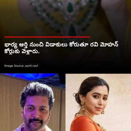
భార్య ఆర్తి నుంచి విడాకులు కోరుతూ రవి మోహన్
కోర్టుకు వెళ్లారు.
Image Source: aarti.ravi