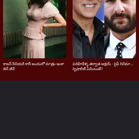
కాజన్ సీనియరే కానీ అందంలో మాత్రం ఇంకా
పదిహేడేళ్ళ తర్వాత అక్షయ్ - సైఫ్ సినిమా...
జెన్ జీనే
స్పెషాలిటీ ఏమిటంటే?