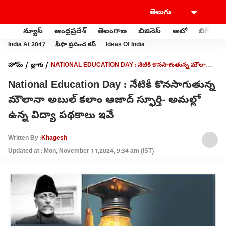
న్యూస్
ఆంధ్రప్రదేశ్
తెలంగాణ
బిజినెస్
ఆటో
బిగ్‌బాస్
India At 2047
ఫీఫా ప్రపంచ కప్
Ideas Of India
హోమ్
బ్లాగు
NATIONAL EDUCATION DAY : నేటికీ కొనసాగుతున్న మౌలానా
అబుల్ కలాం ఆజాద్ స్ఫూర్తి- అమల్లో ఉన్న విద్యా పథకాలు ఇవే
National Education Day : నేటికీ కొనసాగుతున్న
మౌలానా అబుల్ కలాం ఆజాద్ స్ఫూర్తి- అమల్లో
ఉన్న విద్యా పథకాలు ఇవే
Written By :
Khagesh
Updated at : Mon, November 11,2024, 9:34 am (IST)