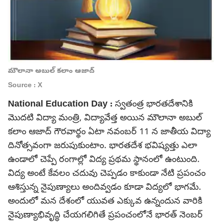
మౌలానా అబుల్ కలాం ఆజాద్
Source : X
National Education Day :
స్వతంత్ర భారతదేశానికి
మొదటి విద్యా మంత్రి, విద్యావేత్త అయిన మౌలానా అబుల్
కలాం ఆజాద్ గౌరవార్థం ఏటా నవంబర్ 11 న జాతీయ విద్యా
దినోత్సవంగా జరుపుకుంటాం. భారతదేశ భవిష్యత్తు ఎలా
ఉండాలో చెప్పే రంగాల్లో విద్య ప్రథమ స్థానంలో ఉంటుంది.
విద్య అంటే కేవలం చదువు చెప్పడం కాకుండా నేటి ప్రపంచం
ఆశిస్తున్న నైపుణ్యాలు అందివ్వడం కూడా విద్యలో భాగమే.
అందులో మన దేశంలో యువత ఎక్కువ ఉన్నందున వారికి
నైపుణ్యాభివృద్ధి చేయగలిగితే ప్రపంచంలోనే భారత్ నెంబర్