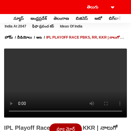
న్యూస్
ఆంధ్రప్రదేశ్
తెలంగాణ
బిజినెస్
ఆటో
బిగ్‌బాస్
స
India At 2047
ఫీఫా ప్రపంచ కప్
Ideas Of India
హోమ్
వీడియోలు
ఆట
IPL PLAYOFF RACE PBKS, RR, KKR | నాలుగో
స్థానం కోసం మూడుముక్కలాట
IPL Playoff Race PBKS, RR, KKR | నాలుగో
వ్యూ మోర్