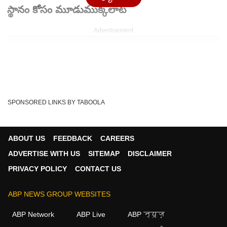
స్థానం కోసం మూడుముక్కలాట
Advertisement
SPONSORED LINKS BY TABOOLA
ABOUT US
FEEDBACK
CAREERS
ADVERTISE WITH US
SITEMAP
DISCLAIMER
PRIVACY POLICY
CONTACT US
Written By :
ABP Desam
24 May 2026 03:54 PM (IST)
ABP NEWS GROUP WEBSITES
IPL 2026 ప్లే ఆఫ్ రేసు రసవత్తరంగా మారిపోయింది. మొదటి రెండు..
ABP Network
ABP Live
ABP न्यूज़
చివరి రెండు స్థానాల మీద పెద్దగా కన్ఫ్య...
see more