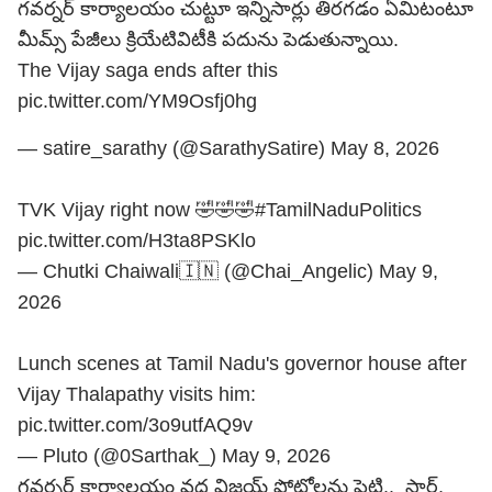
గవర్నర్ కార్యాలయం చుట్టూ ఇన్నిసార్లు తిరగడం ఏమిటంటూ
మీమ్స్ పేజీలు క్రియేటివిటీకి పదును పెడుతున్నాయి.
The Vijay saga ends after this
pic.twitter.com/YM9Osfj0hg
— satire_sarathy (@SarathySatire)
May 8, 2026
TVK Vijay right now 🤣🤣🤣
#TamilNaduPolitics
pic.twitter.com/H3ta8PSKlo
— Chutki Chaiwali🇮🇳 (@Chai_Angelic)
May 9,
2026
Lunch scenes at Tamil Nadu's governor house after
Vijay Thalapathy visits him:
pic.twitter.com/3o9utfAQ9v
— Pluto (@0Sarthak_)
May 9, 2026
గవర్నర్ కార్యాలయం వద్ద విజయ్ ఫోటోలను పెట్టి.. సార్,