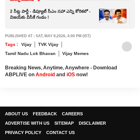
2 సీట్ల పార్టీ - డిప్యూటీ సీఎం సహా ఎన్ని కోరికలో -
దిన
విజయ్‌కు వీసీకే గండం !
ఇదే 
PUBLISHED AT : SAT, MAY 9,2026, 4:00 PM (IST)
Tags :
Vijay
TVK Vijay
Tamil Nadu Lok Bhavan
Vijay Memes
Breaking News, Anytime, Anywhere - Download
ABPLIVE on
Android
and
iOS
now!
ABOUT US
FEEDBACK
CAREERS
ADVERTISE WITH US
SITEMAP
DISCLAIMER
PRIVACY POLICY
CONTACT US