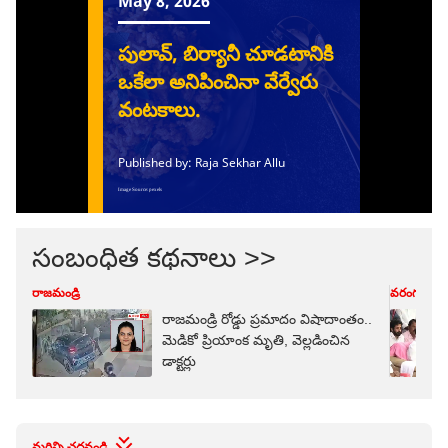
సంబంధిత కథనాలు >>
రాజమండ్రి
వరంగల్
రాజమండ్రి రోడ్డు ప్రమాదం విషాదాంతం..
మెడికో ప్రియాంక మృతి, వెల్లడించిన
డాక్టర్లు
మరిన్ని చదవండి