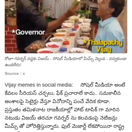
రోజూ గవర్నర్ వద్దకు విజయ్ - సోషల్ మీడియాలో మీమ్స్ వెల్లువ - నవ్వకుండా
ఉండలేరు!
Source : x
Vijay memes in social media: సోషల్ మీడియా అంటే
కేవలం సీరియస్ చర్చలు, ఫేక్ ప్రచారాలే కాదు.. సమకాలీన
అంశాలపై సెటైర్లు వేస్తూ వినోదాన్ని పంచే వేదిక కూడా.
ప్రస్తుతం తమిళనాట రాజకీయాల్లో హాట్ టాపిక్ గా మారిన
నటుడు విజయ్ తరచూ గవర్నర్ ను కలవడంపై నెటిజన్లు
మీమ్స్ తో హోరెత్తిస్తున్నారు. ఫుల్ మెజార్టీ లేకపోయినా రాష్ట్ర