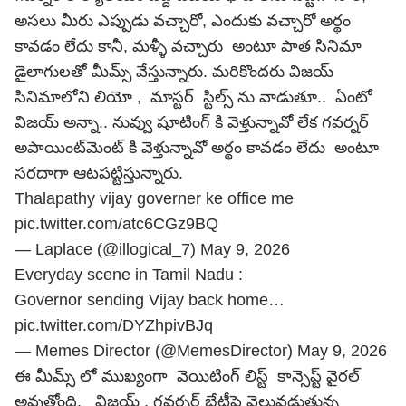
అసలు మీరు ఎప్పుడు వచ్చారో, ఎందుకు వచ్చారో అర్థం
కావడం లేదు కానీ, మళ్ళీ వచ్చారు అంటూ పాత సినిమా
డైలాగులతో మీమ్స్ వేస్తున్నారు. మరికొందరు విజయ్
సినిమాలోని లియో , మాస్టర్ స్టిల్స్ ను వాడుతూ.. ఏంటో
విజయ్ అన్నా.. నువ్వు షూటింగ్ కి వెళ్తున్నావో లేక గవర్నర్
అపాయింట్‌మెంట్ కి వెళ్తున్నావో అర్థం కావడం లేదు అంటూ
సరదాగా ఆటపట్టిస్తున్నారు.
Thalapathy vijay governer ke office me
pic.twitter.com/atc6CGz9BQ
— Laplace (@illogical_7)
May 9, 2026
Everyday scene in Tamil Nadu :
Governor sending Vijay back home…
pic.twitter.com/DYZhpivBJq
— Memes Director (@MemesDirector)
May 9, 2026
ఈ మీమ్స్ లో ముఖ్యంగా వెయిటింగ్ లిస్ట్ కాన్సెప్ట్ వైరల్
అవుతోంది. విజయ్ , గవర్నర్ భేటీపై వెలువడుతున్న