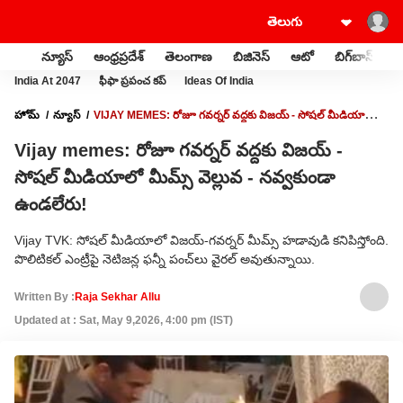
న్యూస్
ఆంధ్రప్రదేశ్
తెలంగాణ
బిజినెస్
ఆటో
బిగ్‌బాస్
స
India At 2047
ఫీఫా ప్రపంచ కప్
Ideas Of India
హోమ్
న్యూస్
VIJAY MEMES: రోజూ గవర్నర్ వద్దకు విజయ్ - సోషల్ మీడియాలో
మీమ్స్ వెల్లువ - నవ్వకుండా ఉండలేరు!
Vijay memes: రోజూ గవర్నర్ వద్దకు విజయ్ -
సోషల్ మీడియాలో మీమ్స్ వెల్లువ - నవ్వకుండా
ఉండలేరు!
Vijay TVK: సోషల్ మీడియాలో విజయ్-గవర్నర్ మీమ్స్ హడావుడి కనిపిస్తోంది.
పొలిటికల్ ఎంట్రీపై నెటిజన్ల ఫన్నీ పంచ్‌లు వైరల్ అవుతున్నాయి.
Written By :
Raja Sekhar Allu
Updated at : Sat, May 9,2026, 4:00 pm (IST)