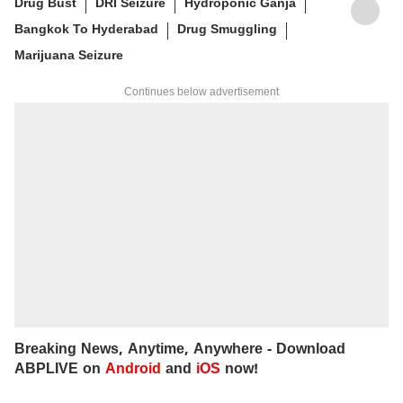
Drug Bust
DRI Seizure
Hydroponic Ganja
Bangkok To Hyderabad
Drug Smuggling
Marijuana Seizure
Continues below advertisement
Breaking News, Anytime, Anywhere - Download
ABPLIVE on
Android
and
iOS
now!