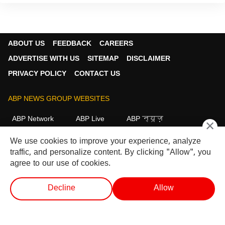
ABOUT US
FEEDBACK
CAREERS
ADVERTISE WITH US
SITEMAP
DISCLAIMER
PRIVACY POLICY
CONTACT US
ABP NEWS GROUP WEBSITES
ABP Network
ABP Live
ABP न्यूज़
×
ABP আনন্দ
ABP माझा
ABP અસ્મિતા
We use cookies to improve your experience, analyze
ABP Ganga
ABP ਸਾਂਝਾ
ABP நாடு
ABP దేశం
traffic, and personalize content. By clicking "Allow", you
agree to our use of cookies.
FOLLOW US
Decline
Allow
వెబ్ స్టోరీస్
ప్రత్యక్ష ప్రసార టీవీ
షార్ట్ వీడియో
వీడియోలు
This website follows the
DNPA Code of Ethics.
Copyright@2026.
All rights reserved.