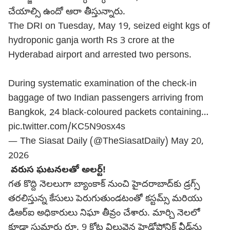
చేయాల్సి ఉందో ఆరా తీస్తున్నారు.
The DRI on Tuesday, May 19, seized eight kgs of
hydroponic ganja worth Rs 3 crore at the
Hyderabad airport and arrested two persons.
During systematic examination of the check-in
baggage of two Indian passengers arriving from
Bangkok, 24 black-coloured packets containing…
pic.twitter.com/KC5N9osx4s
— The Siasat Daily (@TheSiasatDaily)
May 20,
2026
వరుస ఘటనలతో అలర్ట్!
గత కొద్ది నెలలుగా బ్యాంకాక్ నుంచి హైదరాబాద్‌కు డ్రగ్స్
తరలిస్తున్న కేసులు పెరుగుతుండటంతో కస్టమ్స్ మరియు
డిఆర్ఐ అధికారులు నిఘా తీవ్రం చేశారు. మార్చి నెలలో
కూడా సుమారు రూ. 9 కోట్ల విలువైన హైడ్రోపోనిక్ వీడ్‌ను