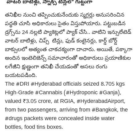
వాటర్ బాటిళ్లు, స్నాక్స్ టిన్లలో గుట్టుగా
తనిఖీల నుంచి తప్పించుకునేందుకు స్మగ్లర్లు అనుసరించిన
పద్ధతి చూసి అధికారులు సైతం విస్తుపోయారు. పట్టుబడిన
డ్రగ్స్‌ను 24 నల్లటి ప్యాకెట్లలో ప్యాక్ చేసి.. వాటిని ఇన్సులేటెడ్
వాటర్ బాటిళ్లు, చిప్స్ టిన్లు, ఫుడ్ కంటైనర్లు, కార్డ్ బోర్డ్
బాక్సులలో అత్యంత చాకచక్యంగా దాచారు. అయితే, పక్కాగా
అందిన ఇంటెలిజెన్స్ సమాచారంతో అధికారులు ప్రయాణికుల
లగేజీని క్షుణ్ణంగా తనిఖీ చేయడంతో అసలు రంగు
బయటపడింది.
The
#DRI
#Hyderabad
officials seized 8.705 kgs
High-Grade
#Cannabis
(
#Hydroponic
#Ganja
),
valued ₹3.05 crore, at RGIA,
#HyderabadAirport
,
from two passengers, arriving from
#Bangkok
, the
#drugs
packets were concealed inside water
bottles, food tins boxes.