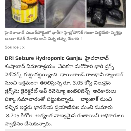
హైదరాబాద్ ఎయిర్‌పోర్టులో భారీగా హైడ్రోపోనిక్ గంజా పట్టివేత- స్మగ్లర్లు
అంతా కవర్ చేశారు కానీ చిన్న తప్పు చేశారు !
Source : x
DRI Seizure Hydroponic Ganja:
హైదరాబాద్
శంషాబాద్ విమానాశ్రయం వేదికగా మరోసారి భారీ డ్రగ్స్
నెట్‌వర్క్ గుట్టురట్టయ్యింది. థాయిలాండ్ రాజధాని బ్యాంకాక్
నుంచి అక్రమంగా తరలిస్తున్న రూ. 3.05 కోట్ల విలువైన
డ్రగ్స్‌ను డైరెక్టరేట్ ఆఫ్ రెవెన్యూ ఇంటెలిజెన్స్ అధికారులు
పక్కా సమాచారంతో పట్టుకున్నారు. బ్యాంకాక్ నుంచి
వచ్చిన ఇద్దరు భారతీయ ప్రయాణికుల నుంచి సుమారు
8.705 కిలోల అత్యంత నాణ్యమైన గంజాయిని అధికారులు
స్వాధీనం చేసుకున్నారు.