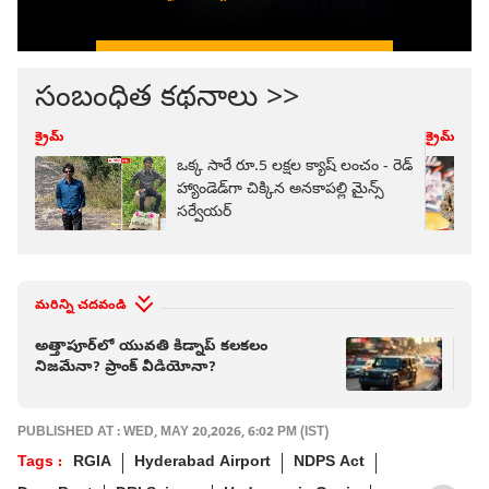
సంబంధిత కథనాలు >>
క్రైమ్
క్రైమ్
ఒక్క సారే రూ.5 లక్షల క్యాష్ లంచం - రెడ్
హ్యాండెడ్‌గా చిక్కిన అనకాపల్లి మైన్స్
సర్వేయర్
మరిన్ని చదవండి
అత్తాపూర్‌లో యువతి కిడ్నాప్ కలకలం
చిం
నిజమేనా? ప్రాంక్ వీడియోనా?
కేస
PUBLISHED AT : WED, MAY 20,2026, 6:02 PM (IST)
Tags :
RGIA
Hyderabad Airport
NDPS Act