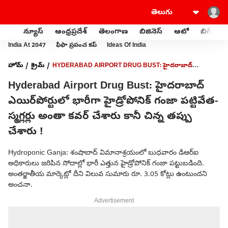
న్యూస్
ఆంధ్రప్రదేశ్
తెలంగాణ
బిజినెస్
ఆటో
బిగ్‌బాస్
India At 2047
ఫీఫా ప్రపంచ కప్
Ideas Of India
హోమ్
క్రైమ్
HYDERABAD AIRPORT DRUG BUST: హైదరాబాద్
ఎయిర్‌పోర్టులో భారీగా హైడ్రోపోనిక్ గంజా పట్టివేత- స్మగ్లర్లు అంతా కవర్ చేశారు కానీ
Hyderabad Airport Drug Bust: హైదరాబాద్
చిన్న తప్పు చేశారు !
ఎయిర్‌పోర్టులో భారీగా హైడ్రోపోనిక్ గంజా పట్టివేత-
స్మగ్లర్లు అంతా కవర్ చేశారు కానీ చిన్న తప్పు
చేశారు !
Hydroponic Ganja: శంషాబాద్ విమానాశ్రయంలో బుధవారం డిఆర్ఐ
అధికారులు జరిపిన సోదాల్లో భారీ ఎత్తున హైడ్రోపోనిక్ గంజా పట్టుబడింది.
అంతర్జాతీయ మార్కెట్లో దీని విలువ సుమారు రూ. 3.05 కోట్లు ఉంటుందని
అంచనా.
Advertisement