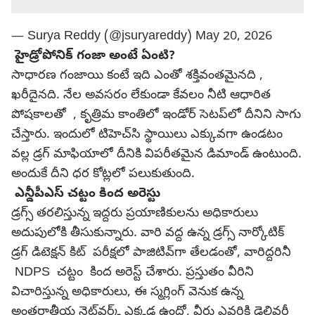
— Surya Reddy (@jsuryareddy)
May 20, 2026
హైడ్రోపోనిక్ గంజా అంటే ఏంటి?
సాధారణ గంజాయి కంటే ఇది ఎంతో శక్తివంతమైనది ,
ఖరీదైనది. నేల అవసరం లేకుండా కేవలం నీటి ఆధారిత
పోషకాలతో , కృత్రిమ కాంతిలో ఇండోర్ సెటప్‌లో దీనిని సాగు
చేస్తారు. ఇందులో టిహెచ్‌సి స్థాయిలు ఎక్కువగా ఉండటం
వల్ల డ్రగ్ మాఫియాలో దీనికి విపరీతమైన డిమాండ్ ఉంటుంది.
అందుకే దీని ధర కోట్లలో పలుకుతుంది.
ఎన్డీపీఎస్ చట్టం కింద అరెస్టు
డ్రగ్స్ తరలిస్తున్న ఇద్దరు ప్రయాణికులను అధికారులు
అదుపులోకి తీసుకున్నారు. వారి వద్ద ఉన్న డ్రగ్స్ నార్కోటిక్
డ్రగ్ డిటెక్షన్ కిట్ పరీక్షలో పాజిటివ్‌గా తేలడంతో, వారిద్దరినీ
NDPS చట్టం కింద అరెస్ట్ చేశారు. ప్రస్తుతం వీరిని
విచారిస్తున్న అధికారులు, ఈ స్మగ్లింగ్ వెనుక ఉన్న
అంతర్జాతీయ నెట్‌వర్క్ ఎక్కడ ఉందో, వీరు ఎవరికి డెలివరీ