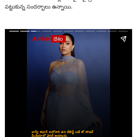
పట్టుకున్న సందర్భాలు ఉన్నాయి.