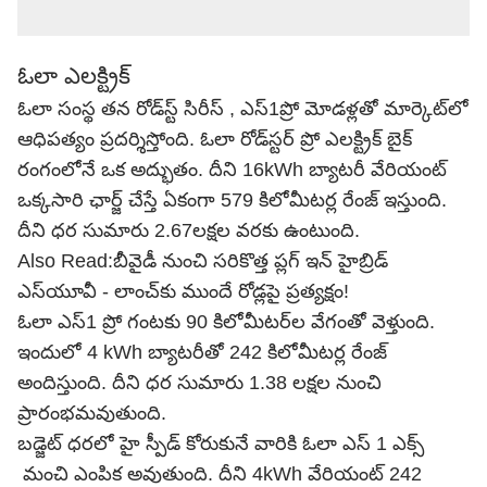
ఓలా ఎలక్ట్రిక్
ఓలా సంస్థ తన రోడ్‌స్ట్ సిరీస్‌ , ఎస్‌1ప్రో మోడళ్లతో మార్కెట్‌లో
ఆధిపత్యం ప్రదర్శిస్తోంది. ఓలా రోడ్‌స్టర్ ప్రో ఎలక్ట్రిక్ బైక్
రంగంలోనే ఒక అద్భుతం. దీని 16kWh బ్యాటరీ వేరియంట్
ఒక్కసారి ఛార్జ్ చేస్తే ఏకంగా 579 కిలోమీటర్ల రేంజ్ ఇస్తుంది.
దీని ధర సుమారు 2.67లక్షల వరకు ఉంటుంది.
Also Read:
బీవైడీ నుంచి సరికొత్త ప్లగ్ ఇన్ హైబ్రిడ్
ఎస్‌యూవీ - లాంచ్‌కు ముందే రోడ్లపై ప్రత్యక్షం!
ఓలా ఎస్‌1 ప్రో గంటకు 90 కిలోమీటర్‌ల వేగంతో వెళ్తుంది.
ఇందులో 4 kWh బ్యాటరీతో 242 కిలోమీటర్ల రేంజ్
అందిస్తుంది. దీని ధర సుమారు 1.38 లక్షల నుంచి
ప్రారంభమవుతుంది.
బడ్జెట్‌ ధరలో హై స్పీడ్‌ కోరుకునే వారికి ఓలా ఎస్‌ 1 ఎక్స్‌
మంచి ఎంపిక అవుతుంది. దీని 4kWh వేరియంట్‌ 242