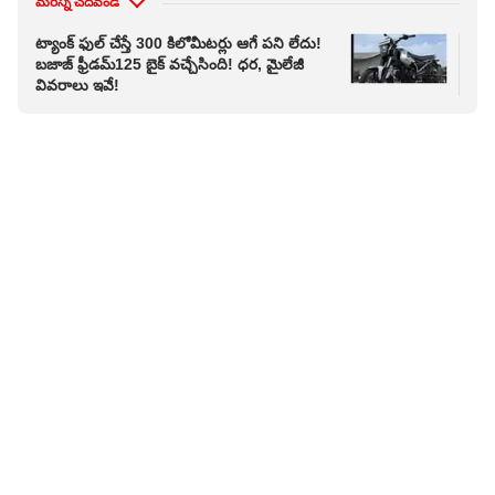
మరిన్ని చదవండి
ట్యాంక్ ఫుల్ చేస్తే 300 కిలోమీటర్లు ఆగే పని లేదు!
మధ్
బజాజ్ ఫ్రీడమ్‌125 బైక్ వచ్చేసింది! ధర, మైలేజీ
ఇచ్చ
వివరాలు ఇవే!