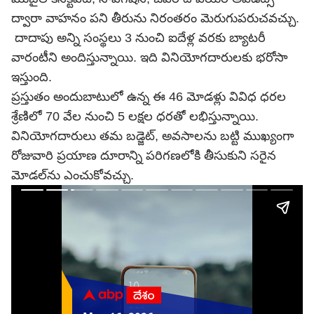
ద్వారా వాహనం పని తీరును నిరంతరం మెరుగుపరుచవచ్చు.
దాదాపు అన్ని సంస్థలు 3 నుంచి ఐదేళ్ల వరకు బ్యాటరీ
వారంటీని అందిస్తున్నాయి. ఇది వినియోగదారులకు భరోసా
ఇస్తుంది.
ప్రస్తుతం అందుబాటులో ఉన్న ఈ 46 మోడళ్లు వివిధ ధరల
శ్రేణిలో 70 వేల నుంచి 5 లక్షల ధరతో లభిస్తున్నాయి.
వినియోగదారులు తమ బడ్జెట్‌, అవసాలను బట్టి ముఖ్యంగా
రోజువారి ప్రయాణ దూరాన్ని పరిగణలోకి తీసుకుని సరైన
మోడల్‌ను ఎంచుకోవచ్చు.