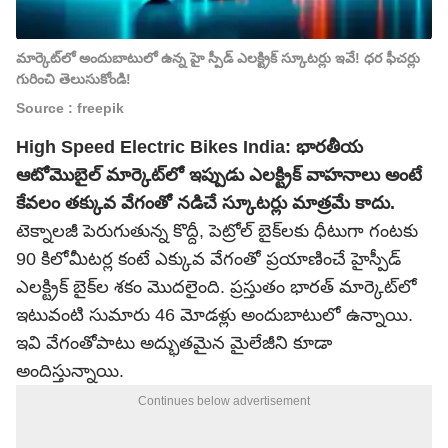
మార్కెట్‌లో అందుబాటులో ఉన్న హై స్పీడ్ ఎలక్ట్రిక్ స్కూటర్లు ఇవే! ధర ఫీచర్లు
గురించి తెలుసుకోండి!
Source : freepik
High Speed Electric Bikes India:
భారతీయ
ఆటోమొబైల్ మార్కెట్‌లో ఇప్పుడు ఎలక్ట్రిక్ వాహనాలు అంటే
కేవలం తక్కువ వేగంతో నడిచే స్కూటర్లు మాత్రమే కాదు.
టెక్నాలజీ పెరుగుతున్న కొద్దీ, పెట్రోల్ బైక్‌లకు ధీటుగా గంటకు
90 కిలోమీటర్ల కంటే ఎక్కువ వేగంతో ప్రయాణించే హైస్పీడ్‌
ఎలక్ట్రిక్‌ బైక్‌ల శకం మొదలైంది. ప్రస్తుతం భారత్ మార్కెట్‌లో
ఇటువంటి సుమారు 46 మోడళ్లు అందుబాటులో ఉన్నాయి.
ఇవి వేగంతోపాటు అద్భుతమైన మైలేజీని కూడా
అందిస్తున్నాయి.
Continues below advertisement