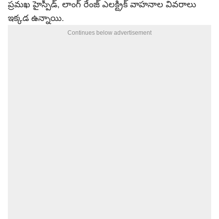
ప్రమఖ హైస్పీడ్, లాంగ్ రేంజ్ ఎలక్ట్రిక్ వాహనాల వివరాలు
ఇక్కడ ఉన్నాయి.
Continues below advertisement