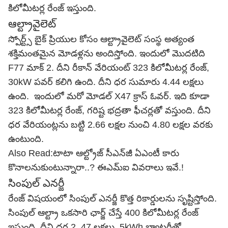
కిలోమీటర్ల రేంజ్ ఇస్తుంది.
ఆల్ట్రావైలెట్‌
స్పోర్ట్స్ బైక్ ప్రియుల కోసం ఆల్ట్రావైలెట్ సంస్థ అత్యంత
శక్తిమంతమైన మోడళ్లను అందిస్తోంది. ఇందులో మొదటిది
F77 మాక్ 2. దీని రీకాన్ వేరియంట్‌ 323 కిలోమీటర్ల రేంజ్‌,
30kW పవర్ కలిగి ఉంది. దీని ధర సుమారు 4.44 లక్షలు
ఉంది. ఇందులో మరో మోడల్ X47 క్రాస్ ఓవర్. ఇది కూడా
323 కిలోమీటర్ల రేంజ్, గరిష్ట భద్రతా ఫీచర్లతో వస్తుంది. దీని
ధర వేరియంట్లను బట్టి 2.66 లక్షల నుంచి 4.80 లక్షల వరకు
ఉంటుంది.
Also Read:
టాటా ఆల్ట్రోజ్ సీఎన్‌జీ ఏఎంటీ కారు
కొనాల‌నుకుంటున్నారా..? ఈఎమ్ఐ వివరాలు ఇవే.!
సింపుల్ ఎనర్జీ
రేంజ్ విషయంలో సింపుల్‌ ఎనర్జీ కొత్త రికార్డులను సృష్టిస్తోంది.
సింపుల్‌ ఆల్ట్రా ఒకసారి ఛార్జ్ చేస్తే 400 కిలోమీటర్ల రేంజ్
ఇస్తుంది. దీని ధర 2. 47 లక్షలు. 5kWh బ్యాటరీతో