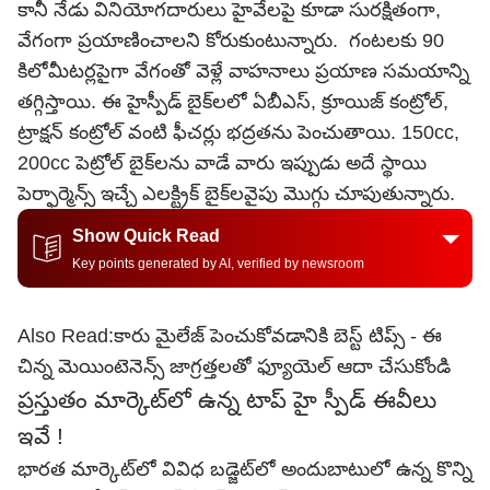
కానీ నేడు వినియోగదారులు హైవేలపై కూడా సురక్షితంగా,
వేగంగా ప్రయాణించాలని కోరుకుంటున్నారు. గంటలకు 90
కిలోమీటర్లపైగా వేగంతో వెళ్లే వాహనాలు ప్రయాణ సమయాన్ని
తగ్గిస్తాయి. ఈ హైస్పీడ్‌ బైక్‌లలో ఏబీఎస్‌, క్రూయిజ్‌ కంట్రోల్,
ట్రాక్షన్ కంట్రోల్‌ వంటి ఫీచర్లు భద్రతను పెంచుతాయి. 150cc,
200cc పెట్రోల్ బైక్‌లను వాడే వారు ఇప్పుడు అదే స్థాయి
పెర్ఫార్మెన్స్ ఇచ్చే ఎలక్ట్రిక్ బైక్‌లవైపు మొగ్గు చూపుతున్నారు.
Show Quick Read
Key points generated by AI, verified by newsroom
Also Read:
కారు మైలేజ్ పెంచుకోవడానికి బెస్ట్ టిప్స్ - ఈ
చిన్న మెయింటెనెన్స్ జాగ్రత్తలతో ఫ్యూయెల్ ఆదా చేసుకోండి
ప్రస్తుతం మార్కెట్‌లో ఉన్న టాప్ హై స్పీడ్ ఈవీలు
ఇవే !
భారత మార్కెట్‌లో వివిధ బడ్జెట్‌లో అందుబాటులో ఉన్న కొన్ని