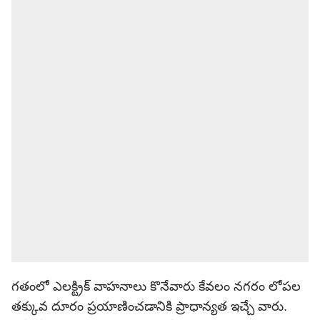
గతంలో ఎలక్ట్రిక్ వాహనాలు కొనేవారు కేవలం నగరం లోపల
తక్కువ దూరం ప్రయాణించడానికి ప్రాధాన్యత ఇచ్చే వారు.