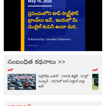
సంబంధిత కథనాలు >>
ఆటో
ఆటో
పెట్రోల్‌కు బలెనో.. CNGకి డిజైర్.. EVల్లో
విండ్సర్ - 2026లో టాప్ సెల్లింగ్‌ కార్లు
ఇవే!