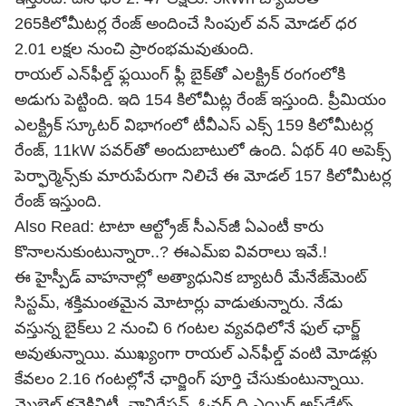
265కిలోమీటర్ల రేంజ్‌ అందించే సింపుల్ వన్ మోడల్ ధర
2.01 లక్షల నుంచి ప్రారంభమవుతుంది.
రాయల్ ఎన్‌ఫీల్డ్‌ ఫ్లయింగ్‌ ఫ్లీ బైక్‌తో ఎలక్ట్రిక్ రంగంలోకి
అడుగు పెట్టింది. ఇది 154 కిలోమీట్ల రేంజ్ ఇస్తుంది. ప్రీమియం
ఎలక్ట్రిక్ స్కూటర్ విభాగంలో టీవీఎస్ ఎక్స్ 159 కిలోమీటర్ల
రేంజ్, 11kW పవర్‌తో అందుబాటులో ఉంది. ఏథర్ 40 అపెక్స్‌
పెర్ఫార్మెన్స్‌కు మారుపేరుగా నిలిచే ఈ మోడల్‌ 157 కిలోమీటర్ల
రేంజ్ ఇస్తుంది.
Also Read:
టాటా ఆల్ట్రోజ్ సీఎన్‌జీ ఏఎంటీ కారు
కొనాల‌నుకుంటున్నారా..? ఈఎమ్ఐ వివరాలు ఇవే.!
ఈ హైస్పీడ్ వాహనాల్లో అత్యాధునిక బ్యాటరీ మేనేజ్‌మెంట్‌
సిస్టమ్‌, శక్తిమంతమైన మోటార్లు వాడుతున్నారు. నేడు
వస్తున్న బైక్‌లు 2 నుంచి 6 గంటల వ్యవధిలోనే ఫుల్ ఛార్జ్
అవుతున్నాయి. ముఖ్యంగా రాయల్ ఎన్‌ఫీల్డ్ వంటి మోడళ్లు
కేవలం 2.16 గంటల్లోనే ఛార్జింగ్ పూర్తి చేసుకుంటున్నాయి.
మొబైల్ కనెక్టివిటీ, నావిగేషన్, ఓవర్ ది ఎయిర్ అప్‌డేట్స్‌