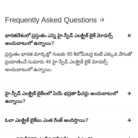
Frequently Asked Questions
భారతదేశంలో ప్రస్తుతం ఎన్ని హై-స్పీడ్ ఎలక్ట్రిక్ బైక్ మోడల్స్
అందుబాటులో ఉన్నాయి?
ప్రస్తుతం భారత మార్కెట్లో గంటకు 90 కిలోమీటర్ల కంటే ఎక్కువ వేగంతో
ప్రయాణించే సుమారు 46 హై-స్పీడ్ ఎలక్ట్రిక్ బైక్ మోడల్స్
అందుబాటులో ఉన్నాయి.
హై-స్పీడ్ ఎలక్ట్రిక్ బైక్‌లలో ఏయే భద్రతా ఫీచర్లు అందుబాటులో
ఉన్నాయి?
ఓలా ఎలక్ట్రిక్ బైక్‌లు ఎంత రేంజ్ అందిస్తాయి?