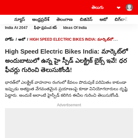
న్యూస్
ఆంధ్రప్రదేశ్
తెలంగాణ
బిజినెస్
ఆటో
బిగ్‌బాస్
స
India At 2047
ఫీఫా ప్రపంచ కప్
Ideas Of India
హోమ్
ఆటో
HIGH SPEED ELECTRIC BIKES INDIA: మార్కెట్‌లో
అందుబాటులో ఉన్న హై స్పీడ్ ఎలక్ట్రిక్ బైక్స్‌ ఇవే! ధర ఫీచర్లు గురించి తెలుసుకోండి!
High Speed Electric Bikes India: మార్కెట్‌లో
అందుబాటులో ఉన్న హై స్పీడ్ ఎలక్ట్రిక్ బైక్స్‌ ఇవే! ధర
ఫీచర్లు గురించి తెలుసుకోండి!
భారత్‌లో ఎలక్ట్రిక్ వాహనాల రంగంలో కేవలం పొదుపుకే పరిమితం కాకుండా
ఇప్పుడు అత్యంత వేగవంతమైన ప్రయాణంపై కూడా వినియోగదారులు దృష్టి
పెట్టారు. అందుకే అలాంటి హైస్పీడ్ కలిగిన ఈవీల గురించి తెలుసుకోండి.
Advertisement