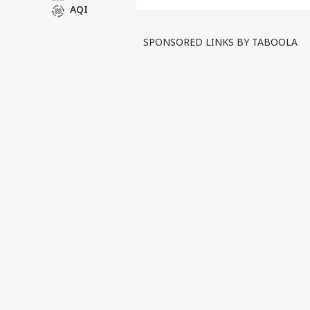
AQI
టీమిండియాలో అంతర్గత విభేదాలు 
ప్లేయర్స్ బీసీసీఐ పెద్దలకు ఫిర్యా
SPONSORED LINKS BY TABOOLA
సీనియర్లతో కోల్డ్...
see more
Tags :
Rohit
Gautam Gambhi
Senior Crickters
ఆట వీడియోలు
ఆట