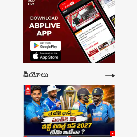
యర్లు లేకపోతే కష్టమే
ట్ టీమ్ పై రహానే
చలనం
వీడియోలు