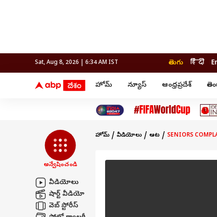
తెలుగు
हिंदी
E
Sat, Aug 8, 2026 | 6:34 AM IST
హోమ్
న్యూస్
ఆంధ్రప్రదేశ్
తెల
ఆంధ్ర నాడి
వార్తలు
లైఫ్ స
ఆంధ్రప్రదేశ్
ఫుడ్ 
ఇండియా
అమరావతి
వరంగల్
పర్సనల్ ఫైనాన్స్
ప్రపంచం
రాజమండ్రి
హైదరాబాద్
బడ్జెట్
తెలంగాణ
అంద
పాలిటిక్స్
విశాఖపట్నం
నిజామాబాద్
తెలంగాణ
ఇండియా
హోమ్
వీడియోలు
ఆట
SENIORS COMPLAIN
వరంగల్
టెక్
ప్రపంచం
నల్గొండ
పాలిటిక్స్
నిజామాబాద్
అన్వేషించండి
క్రైమ్
జాబ్స
కరీంనగర్
హైదరాబాద్
వీడియోలు
షార్ట్ వీడియో
రైతు దేశం
ఎలక్షన్
ఫ్యాక్ట
వెబ్ స్టోరీస్