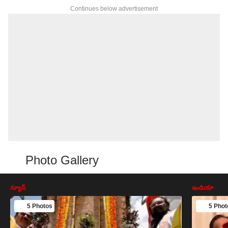
Continues below advertisement
Photo Gallery
న్యూస్
ఇండియా
5 Photos
5 Phot