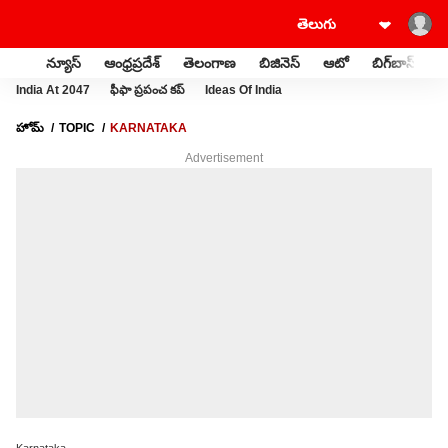
న్యూస్
ఆంధ్రప్రదేశ్
తెలంగాణ
బిజినెస్
ఆటో
బిగ్‌బాస్
స
India At 2047
ఫీఫా ప్రపంచ కప్
Ideas Of India
హోమ్
TOPIC
KARNATAKA
Advertisement