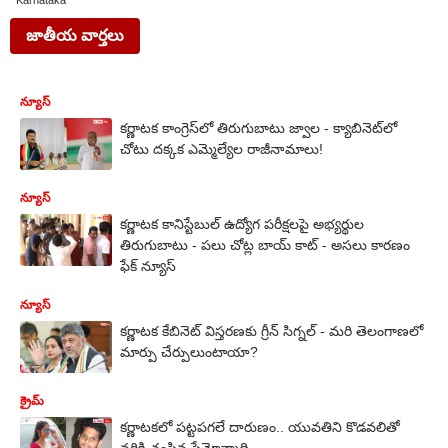
Karnataka
జాతీయ వార్తలు
న్యూస్
కర్ణాటక కాంగ్రెస్‌లో తిరుగుబాటు జ్వాల - క్యాబినెట్‌లో
చోటు దక్కక ఎమ్మెల్యేల రాజీనామాలు!
న్యూస్
కర్ణాటక కానిస్టేబుల్ ఉద్యోగ పరీక్షలపై అభ్యర్థుల
తిరుగుబాటు - పలు చోట్ల బాయ్ కాట్ - అసలు కారణం
ఫేక్ న్యూస్
న్యూస్
కర్ణాటక కేబినెట్ విస్తరణకు గ్రీన్ సిగ్నల్ - మరి తెలంగాణలో
మార్పు చేర్పులుంటాయా?
క్రైమ్
కర్ణాటకలో పట్టపగలే దారుణం.. యువతిని కొడవలితో
నరికి చంపిన ప్రేమోన్మాది