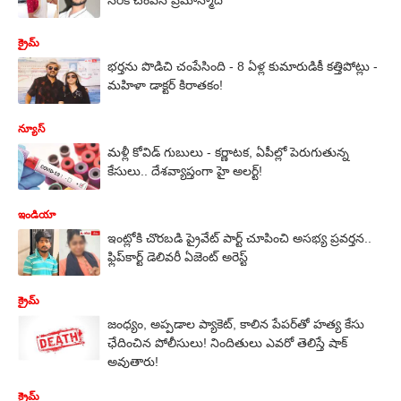
క్రైమ్
భర్తను పొడిచి చంపేసింది - 8 ఏళ్ల కుమారుడికీ కత్తిపోట్లు -
మహిళా డాక్టర్ కిరాతకం!
న్యూస్
మళ్లీ కోవిడ్ గుబులు - కర్ణాటక, ఏపీల్లో పెరుగుతున్న
కేసులు.. దేశవ్యాప్తంగా హై అలర్ట్!
ఇండియా
ఇంట్లోకి చొరబడి ప్రైవేట్ పార్ట్ చూపించి అసభ్య ప్రవర్తన..
ఫ్లిప్‌కార్ట్ డెలివరీ ఏజెంట్ అరెస్ట్
క్రైమ్
జంధ్యం, అప్పడాల ప్యాకెట్‌, కాలిన పేపర్‌తో హత్య కేసు
ఛేదించిన పోలీసులు! నిందితులు ఎవరో తెలిస్తే షాక్
అవుతారు!
క్రైమ్