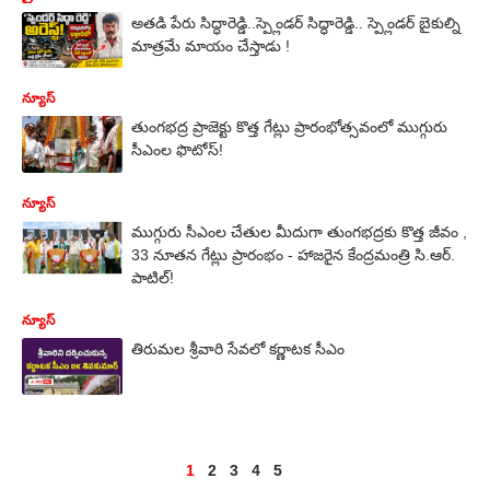
అతడి పేరు సిద్ధారెడ్డి..స్ప్లెండర్ సిద్ధారెడ్డి.. స్ప్లెండర్ బైకుల్ని
మాత్రమే మాయం చేస్తాడు !
న్యూస్
తుంగభద్ర ప్రాజెక్టు కొత్త గేట్లు ప్రారంభోత్సవంలో ముగ్గురు
సీఎంల ఫొటోస్!
న్యూస్
ముగ్గురు సీఎంల చేతుల మీదుగా తుంగభద్రకు కొత్త జీవం ,
33 నూతన గేట్లు ప్రారంభం - హాజరైన కేంద్రమంత్రి సి.ఆర్.
పాటిల్!
న్యూస్
తిరుమల శ్రీవారి సేవలో కర్ణాటక సీఎం
1
2
3
4
5