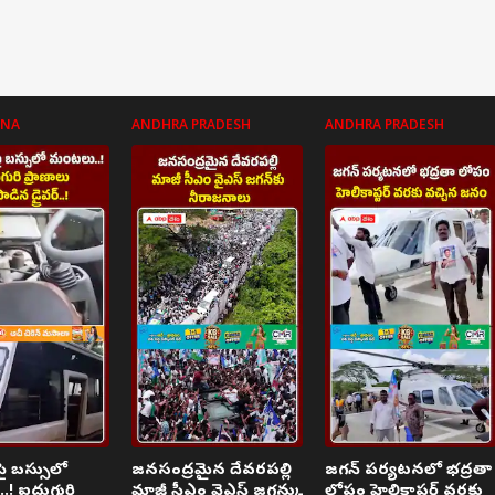
ANA
ANDHRA PRADESH
ANDHRA PRADESH
పై బస్సులో
జనసంద్రమైన దేవరపల్లి
జగన్ పర్యటనలో భద్రతా
! ఐదుగురి
మాజీ సీఎం వైఎస్ జగన్కు
లోపం హెలికాప్టర్ వరకు