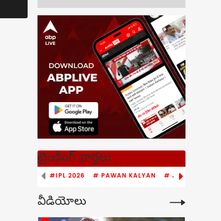
వేశాలు
ట్రెండింగ్ వార్తలు
#IPL 2026
# PAWAN KALYAN
# JAGAN MOHA
వీడియోలు