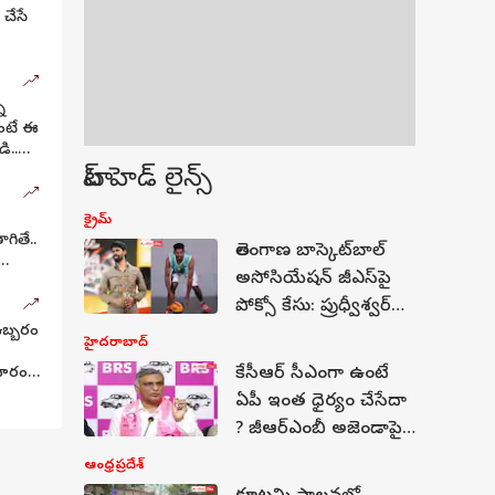
 చేసే
end)లో
ెస్ట్
ి
ంటే ఈ
డి..
ంటే ఇవే
టాప్ హెడ్ లైన్స్
క్రైమ్
గితే..
తెలంగాణ బాస్కెట్‌బాల్
అసోసియేషన్ జీఎస్‌పై
పోక్సో కేసు: ప్రుధ్వీశ్వర్
ఉబ్బరం
రెడ్డిపై మైనర్ క్రీడాకారిణి
హైదరాబాద్
తీవ్ర ఆరోపణలు!
కేసీఆర్ సీఎంగా ఉంటే
ూరం
ఏపీ ఇంత ధైర్యం చేసేదా
? జీఆర్ఎంబీ అజెండాపై
హరీష్ రావు తీవ్ర
ఆంధ్రప్రదేశ్
అభ్యంతరం