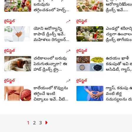
బరువును
ఆరోగ్యానికి మేలు
తగ్గించడంలో హెల్ప్
డ్రింక్స్ ఇవే..
చేసే 7 రకాల జ్యూస్​
వీకెండ్‌(Week
లు ఇవే.. ఆరోగ్యానికి
హెల్త్ రీసెట్
లైఫ్‌స్టైల్‌
లైఫ్‌స్టైల్‌
కూడా చాలా మంచివి
చేసుకునేందుకు బ
యోని ఆరోగ్యాన్ని
ఎండల్లో శరీరాన్న
కాపాడే డ్రింక్స్ ఇవే..
చల్లగా ఉంచాల
మహిళలు రెగ్యులర్‌గా
డ్రింక్స్ తాగేయం
తీసుకుంటే మంచిది
కూల్ డ్రింక్స్ క
బెస్ట్
లైఫ్‌స్టైల్‌
లైఫ్‌స్టైల్‌
చలికాలంలో బరువు
ఉదయం ఖాళీ
పెరుగుతున్నారా? ఈ
కడుపుతో ఇవి తా
హాట్ డ్రింక్స్ ట్రై
అసిడిటీ, గ్యాస్,
చేయండి, వెయిట్ లాస్
అలసట అన్నీ
అవుతారు
తగ్గిపోతాయట
లైఫ్‌స్టైల్‌
లైఫ్‌స్టైల్‌
కాలేయంలో కొవ్వును
గ్యాస్, కడుపు 
తగ్గించే ఇంటి
వంటి జీర్ణ
చిట్కాలు ఇవే.. వీటిని
సమస్యలను ద
తప్పక తీసుకోండి
చేసే డ్రింక్స్ ఇవే
1
2
3