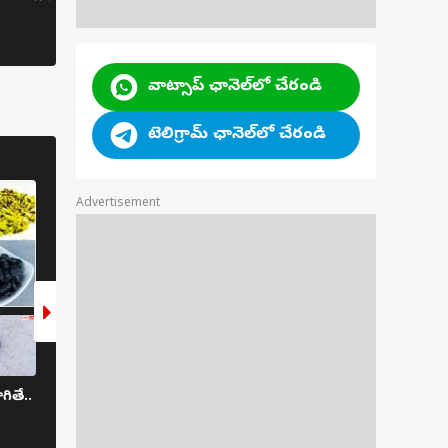
స్టార్ ప్లేయర్ ?
డెసిషన్
వాట్సాప్ ఛానెల్‌లో చేరండి
టెలిగ్రామ్ ఛానెల్‌లో చేరండి
రాబాద్
లైఫ్‌స్టైల్‌
లైఫ్‌స్టైల్‌
5 Photos
6 Photos
Advertisement
ాబాద్‌లో ట్రాఫిక్
ాలకు చెక్..! నాంపల్లి -
ీకాపూల్ మధ్య వై-షేప్
స్
వర్‌కు గ్రీన్ సిగ్నల్
ితే..
బలాన్ని పెంచి.. కొలెస్ట్రాల్​ను తగ్గించే
కాలేయంలో కొవ్వును తగ్
హెర్బల్ డ్రింక్స్ ఇవే.. ఈ 5 డ్రింక్స్ ట్రై
చిట్కాలు ఇవే.. వీటిని త
ెల 17 నుంచి ఏపీ
చేయండి
తీసుకోండి
బ్లీ వర్షాకాల