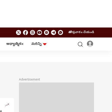
మాతో ప్రచారం చేయండి
ఆధ్యాత్మికం
మరిన్ని
బిజినెస్
ఆంధ్రప్రదేశ్
పర్సనల్ ఫైనాన్స్
అమరావతి
మ్యూచువల్ ఫండ్స్
రాజమండ్రి
ఐపీవో
కర్నూలు
బడ్జెట్
తిరుపతి
విజయవాడ
ఆధ్యాత్మికం
Advertisement
నెల్లూరు
వాస్తు
విశాఖపట్నం
శుభసమయం
ఆటో
BRAND WIRE
టు