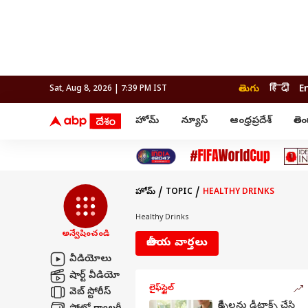
తెలుగు
हिंदी
E
Sat, Aug 8, 2026 | 7:39 PM IST
హోమ్
న్యూస్
ఆంధ్రప్రదేశ్
తెల
ఆంధ్ర నాడి
వార్తలు
లైఫ్ స
ఆంధ్రప్రదేశ్
ఫుడ్ 
ఇండియా
అమరావతి
వరంగల్
పర్సనల్ ఫైనాన్స్
ప్రపంచం
రాజమండ్రి
హైదరాబాద్
బడ్జెట్
తెలంగాణ
అంద
పాలిటిక్స్
విశాఖపట్నం
నిజామాబాద్
తెలంగాణ
ఇండియా
హోమ్
TOPIC
HEALTHY DRINKS
వరంగల్
టెక్
ప్రపంచం
నల్గొండ
పాలిటిక్స్
Healthy Drinks
నిజామాబాద్
అన్వేషించండి
క్రైమ్
జాబ్స
కరీంనగర్
జాతీయ వార్తలు
హైదరాబాద్
వీడియోలు
షార్ట్ వీడియో
రైతు దేశం
ఎలక్షన్
ఫ్యాక్ట
లైఫ్‌స్టైల్‌
వెబ్ స్టోరీస్
కిడ్నీలను డీటాక్స్ చేసి