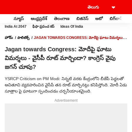
న్యూస్
ఆంధ్రప్రదేశ్
తెలంగాణ
బిజినెస్
ఆటో
బిగ్‌బాస్
స
India At 2047
ఫీఫా ప్రపంచ కప్
Ideas Of India
హోమ్
పాలిటిక్స్
JAGAN TOWARDS CONGRESS: మోదీపై ఘాటు విమర్శలు -
వైసీపీ రూట్ మార్చిందా? కాంగ్రెస్ వైపు జగన్ చూపు?
Jagan towards Congress: మోదీపై ఘాటు
విమర్శలు - వైసీపీ రూట్ మార్చిందా? కాంగ్రెస్ వైపు
జగన్ చూపు?
YSRCP Criticism on PM Modi: నిన్నటి వరకు కేంద్రంలోని బీజేపీ పెద్దలతో
ఆచితూచి వ్యవహరించిన వైసీపీ తన రూట్ మార్చినట్లు కనిపిస్తోంది. మోదీ ఏడు
సూత్రాల పై ఘాటుగా స్పందించడం చర్చనీయాంశమైంది.
Advertisement