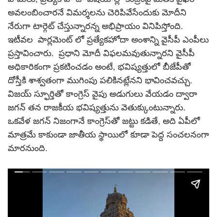
అవలంబించారనే విమర్శలను చెరిపివేసేందుకు మోదీని
నేరుగా టార్గెట్ చేస్తున్నారన్న అభిప్రాయం వినిపిస్తోంది.
ఇటీవల పార్లమెంట్ లో ప్రత్యేకహోదా అంశాన్ని వైసీపీ ఎంపీలు
ప్రస్తావించారు. ప్రధాని మోదీ విఫలమవుతున్నారని వైసీపీ
అధికారికంగా ప్రకటించడం అంటే, భవిష్యత్తులో బీజేపీతో
దోస్తీకి శాశ్వతంగా ముగింపు పలికినట్లేనని భావించవచ్చు.
విజయ్ స్ఫూర్తితో కాంగ్రెస్ వైపు అడుగులు వేయడం ద్వారా
జగన్ తన రాజకీయ భవిష్యత్తును వెతుక్కుంటున్నారు.
ఒకవేళ
జగన్
నిజంగానే
కాంగ్రెస్
‌తో జట్టు కడితే, అది ఏపీలో
మాత్రమే కాకుండా జాతీయ స్థాయిలో కూడా పెద్ద సంచలనంగా
మారనుంది.