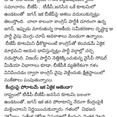
సమాచారం. బీజేపీ , టీడీపీ,జనసేన ఒకే కూటమిలో
ఉండటంతో జగన్ ఇక బీజేపీపై ఆశలు వదులుకున్నట్లు
తెలుస్తోంది. చాలా కాలంగా కాంగ్రెస్ పార్టీకి దూరంగా ఉన్న
జగన్, ఇప్పుడు మారుతున్న రాజకీయ సమీకరణాల దృష్ట్యా ఆ
పార్టీ వైపు మొగ్గు చూపే అవకాశాలు మెండుగా ఉన్నాయి.
బీజేపీ కూటమిని ఢీకొట్టాలంటే కాంగ్రెస్‌తో కలవడమే ఏకైక
మార్గమని ఆయన భావిస్తున్నట్లు పార్టీ వర్గాల్లో చర్చ
నడుస్తోంది. విజయ్ పార్టీని నెత్తికెక్కించుకున్న వైసీపీ సోషల్
మీడియా విభాగాలు కూడా, బీజేపీకి వ్యతిరేకంగా గళం
వినిపించడం ద్వారా కాంగ్రెస్ వైపు వెళ్లేందుకు క్షేత్రస్థాయిలో
సంకేతాలు పంపుతున్నాయి.
కేంద్రంపై పోరాటమే ఇక ఏకైక అజెండా?
రాష్ట్రంలో
టీడీపీ
-బీజేపీ-జనసేన కూటమి బలంగా
ఉండటంతో, జగన్ ఇక తన పోరాటాన్ని నేరుగా కేంద్రంపైకి
మళ్లించాలని నిర్ణయించుకున్నారు. గతంలో విభజన
హామీలు, ప్రత్యేక హోదా విషయాల్లో కేంద్రంపై మెతక వైఖరి