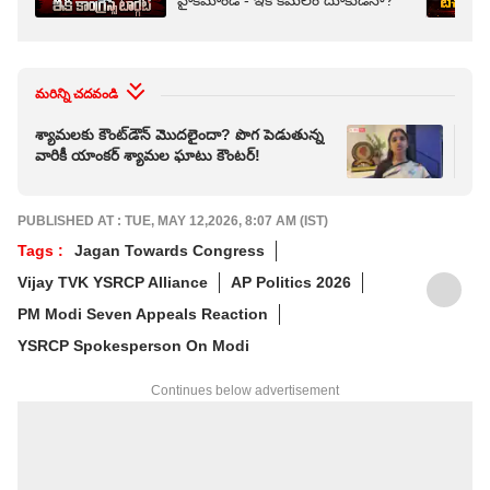
హైకమాండ్ - ఇక కమలం దూకుడేనా?
మరిన్ని చదవండి
శ్యామలకు కౌంట్‌డౌన్ మొదలైందా? పొగ పెడుతున్న
మోదీ
వారికీ యాంకర్ శ్యామల ఘాటు కౌంటర్!
రెడ
PUBLISHED AT : TUE, MAY 12,2026, 8:07 AM (IST)
Tags :
Jagan Towards Congress
Vijay TVK YSRCP Alliance
AP Politics 2026
PM Modi Seven Appeals Reaction
YSRCP Spokesperson On Modi
Continues below advertisement