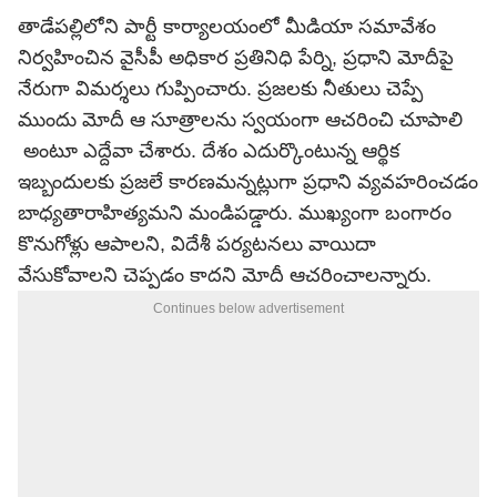
తాడేపల్లిలోని పార్టీ కార్యాలయంలో మీడియా సమావేశం
నిర్వహించిన వైసీపీ అధికార ప్రతినిధి పేర్ని, ప్రధాని మోదీపై
నేరుగా విమర్శలు గుప్పించారు. ప్రజలకు నీతులు చెప్పే
ముందు మోదీ ఆ సూత్రాలను స్వయంగా ఆచరించి చూపాలి
అంటూ ఎద్దేవా చేశారు. దేశం ఎదుర్కొంటున్న ఆర్థిక
ఇబ్బందులకు ప్రజలే కారణమన్నట్లుగా ప్రధాని వ్యవహరించడం
బాధ్యతారాహిత్యమని మండిపడ్డారు. ముఖ్యంగా బంగారం
కొనుగోళ్లు ఆపాలని, విదేశీ పర్యటనలు వాయిదా
వేసుకోవాలని చెప్పడం కాదని మోదీ ఆచరించాలన్నారు.
Continues below advertisement