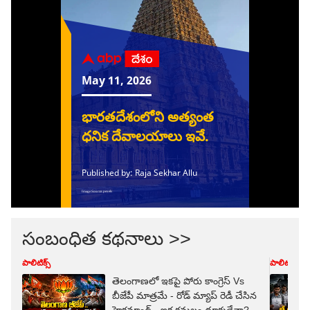
సంబంధిత కథనాలు >>
పాలిటిక్స్
పాలిటిక్స్
తెలంగాణలో ఇకపై పోరు కాంగ్రెస్ Vs
బీజేపీ మాత్రమే - రోడ్ మ్యాప్ రెడీ చేసిన