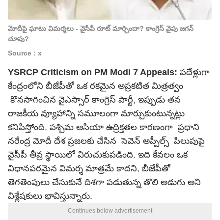
మోదీపై ఘాటు విమర్శలు - వైసీపీ రూట్ మార్చిందా? కాంగ్రెస్ వైపు జగన్
చూపు?
Source : x
YSRCP Criticism on PM Modi 7 Appeals:
పదేళ్లుగా
కేంద్రంలోని బీజేపీతో ఒక రకమైన అప్రకటిత మిత్రత్వం
కొనసాగించిన వైఎస్సార్ కాంగ్రెస్ పార్టీ, ఇప్పుడు తన
రాజకీయ వ్యూహాన్ని సమూలంగా మార్చుకుంటున్నట్లు
కనిపిస్తోంది. పశ్చిమ ఆసియా ఉద్రిక్తతల కారణంగా ప్రధాని
నరేంద్ర మోదీ
దేశ ప్రజలకు చేసిన సెవెన్ అప్పీల్స్ పిలుపుపై
వైసీపీ తీవ్ర స్థాయిలో విరుచుకుపడింది. ఇది కేవలం ఒక
విధానపరమైన విమర్శ మాత్రమే కాదని, బీజేపీతో
తెగతెంపులు చేసుకునే దిశగా పడుతున్న తొలి అడుగు అని
విశ్లేషకులు భావిస్తున్నారు.
Continues below advertisement