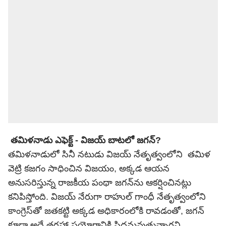
తమిళనాడు ఎఫెక్ట్ - విజయ్ బాటలో జగన్?
తమిళనాడులో సినీ నటుడు విజయ్ నేతృత్వంలోని తమిళ
వెట్రి కజగం సాధించిన విజయం, అక్కడ ఆయన
అనుసరిస్తున్న రాజకీయ పంథా జగన్‌ను ఆకర్షించినట్లు
కనిపిస్తోంది. విజయ్ నేరుగా
రాహుల్ గాంధీ
నేతృత్వంలోని
కాంగ్రెస్‌తో జతకట్టి అక్కడ అధికారంలోకి రావడంతో, జగన్
కూడా అదే తరహా ప్రయోగానికి సిద్ధమవుతున్నారని