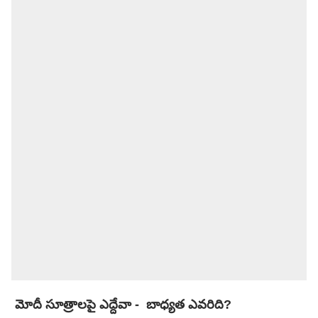
మోదీ సూత్రాలపై ఎద్దేవా - బాధ్యత ఎవరిది?