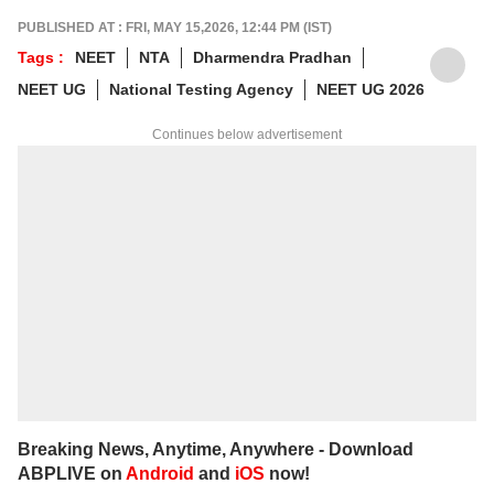
గ్రాడ్యుయేషన్ పూర్తయ్యాక జర్నలిజం కోర్సు పూర్తిచేసి
PUBLISHED AT : FRI, MAY 15,2026, 12:44 PM (IST)
కెరీర్‌గా ఎంచుకున్నారు. నేషనల్ మీడియాకు చెందిన
Tags :
NEET
NTA
Dharmendra Pradhan
పలు తెలుగు మీడియా సంస్థలలో సీనియర్ కంటెంట్
NEET UG
National Testing Agency
NEET UG 2026
రైటర్‌గా సేవలు అందించారు. జర్నలిజంలో వందేళ్లకు
పైగా చరిత్ర ఉన్న ఆనంద్ బజార్ పత్రిక నెట్‌వర్క్ (ABP
Continues below advertisement
Network)కు చెందిన తెలుగు డిజిటల్ మీడియా
ఏబీపీ దేశంలో గత నాలుగేళ్ల నుంచి న్యూస్
ప్రొడ్యూసర్‌గా పనిచేస్తున్నారు.
Breaking News, Anytime, Anywhere - Download
ABPLIVE on
Android
and
iOS
now!