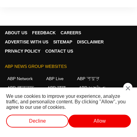
ABOUT US
FEEDBACK
CAREERS
ADVERTISE WITH US
SITEMAP
DISCLAIMER
PRIVACY POLICY
CONTACT US
ABP NEWS GROUP WEBSITES
ABP Network
ABP Live
ABP न्यूज़
×
ABP আনন্দ
ABP माझा
ABP અસ્મિતા
We use cookies to improve your experience, analyze
ABP Ganga
ABP ਸਾਂਝਾ
ABP நாடு
ABP దేశం
traffic, and personalize content. By clicking "Allow", you
agree to our use of cookies.
FOLLOW US
Decline
Allow
వెబ్ స్టోరీస్
ప్రత్యక్ష ప్రసార టీవీ
షార్ట్ వీడియో
వీడియోలు
This website follows the
DNPA Code of Ethics.
Copyright@2026.