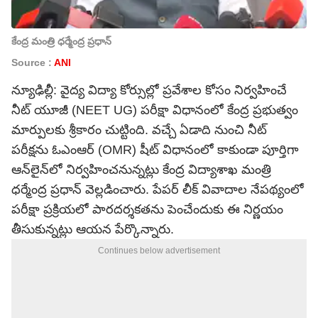
కేంద్ర మంత్రి ధర్మేంద్ర ప్రధాన్
Source :
ANI
న్యూఢిల్లీ: వైద్య విద్యా కోర్సుల్లో ప్రవేశాల కోసం నిర్వహించే
నీట్ యూజీ (NEET UG) పరీక్షా విధానంలో కేంద్ర ప్రభుత్వం
మార్పులకు శ్రీకారం చుట్టింది. వచ్చే ఏడాది నుంచి నీట్
పరీక్షను ఓఎంఆర్ (OMR) షీట్ విధానంలో కాకుండా పూర్తిగా
ఆన్‌లైన్‌లో నిర్వహించనున్నట్లు కేంద్ర విద్యాశాఖ మంత్రి
ధర్మేంద్ర ప్రధాన్ వెల్లడించారు. పేపర్ లీక్ వివాదాల నేపథ్యంలో
పరీక్షా ప్రక్రియలో పారదర్శకతను పెంచేందుకు ఈ నిర్ణయం
తీసుకున్నట్లు ఆయన పేర్కొన్నారు.
Continues below advertisement