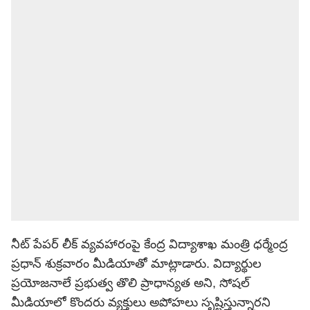
నీట్ పేపర్ లీక్ వ్యవహారంపై కేంద్ర విద్యాశాఖ మంత్రి ధర్మేంద్ర
ప్రధాన్ శుక్రవారం మీడియాతో మాట్లాడారు. విద్యార్థుల
ప్రయోజనాలే ప్రభుత్వ తొలి ప్రాధాన్యత అని, సోషల్
మీడియాలో కొందరు వ్యక్తులు అపోహలు సృష్టిస్తున్నారని