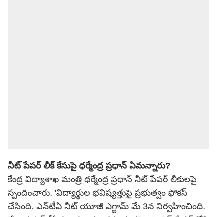
నీట్ పేపర్ లీక్ కేసుపై ధర్మేంద్ర ప్రధాన్ ఏమన్నారు?
కేంద్ర విద్యాశాఖ మంత్రి ధర్మేంద్ర ప్రధాన్ నీట్ పేపర్ లీకులపై
స్పందించారు. 'విద్యార్థుల భవిష్యత్తుపై ప్రభుత్వం ఫోకస్
చేసింది. ఎన్‌టీఏ నీట్ యూజీ ఎగ్జామ్ మే 3న నిర్వహించింది.