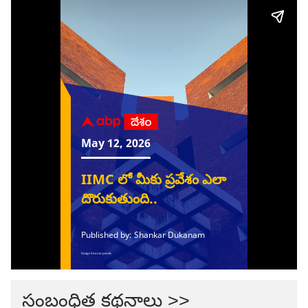
సంబంధిత కథనాలు >>