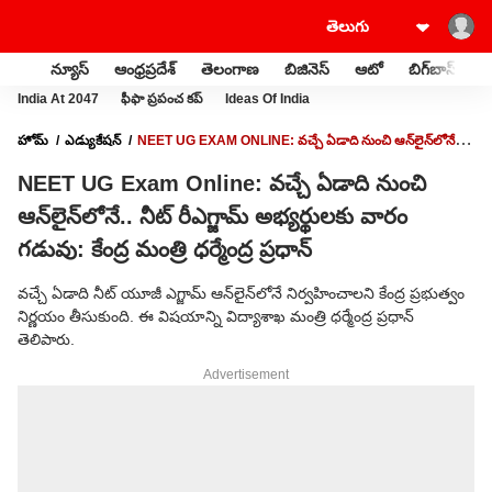
న్యూస్
ఆంధ్రప్రదేశ్
తెలంగాణ
బిజినెస్
ఆటో
బిగ్‌బాస్
స
India At 2047
ఫీఫా ప్రపంచ కప్
Ideas Of India
హోమ్
ఎడ్యుకేషన్
NEET UG EXAM ONLINE: వచ్చే ఏడాది నుంచి ఆన్‌లైన్‌లోనే..
నీట్ రీఎగ్జామ్ అభ్యర్థులకు వారం గడువు: కేంద్ర మంత్రి ధర్మేంద్ర ప్రధాన్
NEET UG Exam Online: వచ్చే ఏడాది నుంచి
ఆన్‌లైన్‌లోనే.. నీట్ రీఎగ్జామ్ అభ్యర్థులకు వారం
గడువు: కేంద్ర మంత్రి ధర్మేంద్ర ప్రధాన్
వచ్చే ఏడాది నీట్ యూజీ ఎగ్జామ్ ఆన్‌లైన్‌లోనే నిర్వహించాలని కేంద్ర ప్రభుత్వం
నిర్ణయం తీసుకుంది. ఈ విషయాన్ని విద్యాశాఖ మంత్రి ధర్మేంద్ర ప్రధాన్
తెలిపారు.
Advertisement