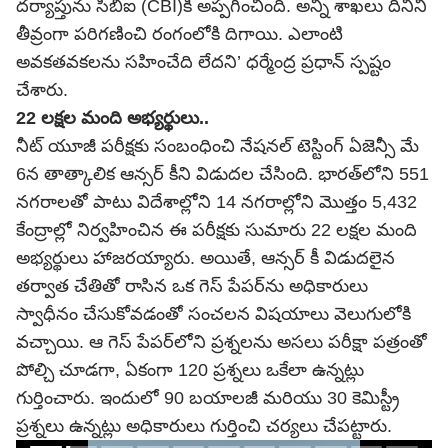
దర్యాప్తును సిబిఐ (CBI)కి అప్పగించింది. అన్ని శాఖలు దీనిని
తీవ్రంగా పరిగణించి రంగంలోకి దిగాయి. ఎలాంటి
అవకతవకలను సహించేది లేదని’ ధర్మేంద్ర ప్రధాన్ స్పష్టం
చేశారు.
22 లక్షల మంది అభ్యర్థులు..
నీట్ యూజీ పరీక్షకు సంబంధించి నేషనల్ టెస్టింగ్ ఏజెన్సీ మే
6న తాత్కాలిక ఆన్సర్ కీని విడుదల చేసింది. భారత్‌లోని 551
నగరాలతో పాటు విదేశాల్లోని 14 నగరాల్లోని మొత్తం 5,432
కేంద్రాల్లో నిర్వహించిన ఈ పరీక్షకు సుమారు 22 లక్షల మంది
అభ్యర్థులు హాజరయ్యారు. అయితే, ఆన్సర్ కీ విడుదలైన
తర్వాత చేతితో రాసిన ఒక గెస్‌ పేపర్‌ను అధికారులు
స్వాధీనం చేసుకోవడంతో సంచలన విషయాలు వెలుగులోకి
వచ్చాయి. ఆ గెస్‌ పేపర్‌లోని ప్రశ్నలను అసలు పరీక్షా పత్రంతో
పోల్చి చూడగా, ఏకంగా 120 ప్రశ్నలు ఒకేలా ఉన్నట్లు
గుర్తించారు. ఇందులో 90 బయాలజీ మరియు 30 కెమిస్ట్రీ
ప్రశ్నలు ఉన్నట్లు అధికారులు గుర్తించి చర్యలు చేపట్టారు.