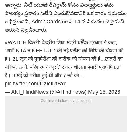
అన్నారు. నీట్ యూజీ రీఎగ్జామ్ కోసం విద్యార్థులు తమ
సౌలభ్యం ప్రకారం సిటీని ఎంచుకోవడానికి ఒక వారం సమయం
లభిస్తుందని, Admit Cards జూన్ 14 న విడుదల చేస్తామని
ఆయన వెల్లడించారు.
#WATCH
दिल्ली: केंद्रीय शिक्षा मंत्री धर्मेंद्र प्रधान ने कहा,
"अभी NTA ने NEET-UG की नई परीक्षा की तिथि की घोषणा की
है। 21 जून को पुनर्परीक्षा की तारीख की घोषणा की है...छात्रों का
भविष्य, उनके परिश्रम के प्रति संवेदनशीलता हमारी प्राथमिकता
है। 3 मई को परीक्षा हुई थी और 7 मई को…
pic.twitter.com/tC9cfRtBxc
— ANI_HindiNews (@AHindinews)
May 15, 2026
Continues below advertisement