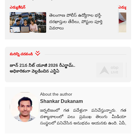
ఎడ్యుకేషన్
ఎడ్యుకేషన్
తెలంగాణ పోలీస్ ఉద్యోగాల భర్తీ-
దరఖాస్తుల తేదీలు, పోస్టుల పూర్తి
వివరాలు
మరిన్ని చదవండి
జూన్ 21న నీట్ యూజీ 2026 రీఎగ్జామ్..
రూ.
అధికారికంగా వెల్లడించిన ఎన్టీఏ
వెల
About the author
Shankar Dukanam
జర్నలిజంలో గత పదేళ్లుగా పనిచేస్తున్నారు. గత
దశాబ్దకాలంలో పలు ప్రముఖ తెలుగు మీడియా
సంస్థలలో పనిచేసిన అనుభవం ఆయనకు ఉంది. ఏపీ,
తెలంగాణ, జాతీయ, అంతర్జాతీయ, రాజకీయ,
వర్తమాన అంశాలపై కథనాలు అందిస్తారు.