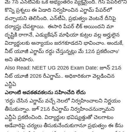
మే 7న ఎన్‌టీఏకు ఒక అభ్యంతరం వ్యక్తమైంది. గెస్ పేపర్‌లోని
కొన్ని ప్రశ్నలు ఈ ఏడాది నిర్వహించిన ఎగ్జామ్ పేపర్‌లో
వచ్చాయని తెలిసింది. ఎన్‌టీఏ, ప్రభుత్వం వెంటనే దీనిపై
దర్యాప్తు చేపట్టాయి. ఈసారి పేపర్ లీక్ అయిందని మా
దృష్టికి రాగానే, ఎడ్యుకేషన్ మాఫియా కుట్రల వల్ల అర్హులైన
విద్యార్థులకు అన్యాయం జరగకూడదని భావించాం. అందుకే,
నీట్ యూజీ ఎగ్జామ్ రద్దు చేస్తున్నట్లు మే 12న ప్రకటించాం'
అని తెలిపారు.
Also Read:
NEET UG 2026 Exam Date: జూన్ 21న
నీట్ యూజీ 2026 రీఎగ్జామ్.. అధికారికంగా వెల్లడించిన
ఎన్టీఏ
ఎలాంటి అవకతవకలను సహించేది లేదు
‘రద్దు చేసిన ఎగ్జామ్ వచ్చే నెలలో నిర్వహించాలని నిర్ణయం
తీసుకున్నాం. జూ్ 21న రీఎగ్జామ్ నిర్వహించనున్నామని
ఎన్టీఏ ప్రకటించింది. విద్యార్థుల భవిష్యత్తుతో చెలగాటం
ఆడేవారిపై చర్యలు తీసుకునేందుకుగానూ ప్రభుత్వం ఈ కేసు