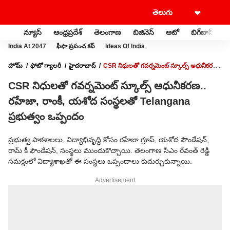
న్యూస్
ఆంధ్రప్రదేశ్
తెలంగాణ
బిజినెస్
ఆటో
బిగ్‌బాస్
స
India At 2047
ఫీఫా ప్రపంచ కప్
Ideas Of India
హోమ్
ఫోటో గ్యాలరీ
హైదరాబాద్
CSR నిధులతో గవర్నమెంట్ స్కూల్స్ ఆధునీకరణ..
రహేజా, రాంకీ, యశోద సంస్థలతో TELANGANA ప్రభుత్వం ఒప్పందం
CSR నిధులతో గవర్నమెంట్ స్కూల్స్ ఆధునీకరణ..
రహేజా, రాంకీ, యశోద సంస్థలతో Telangana
ప్రభుత్వం ఒప్పందం
ప్రభుత్వ పాఠశాలలు, విద్యాభివృద్ధి కోసం ర‌హేజా గ్రూప్, యశోద ఫౌండేషన్,
రామ్ కీ ఫౌండేషన్, సంస్థలు ముందుకొచ్చాయి. తెలంగాణ సీఎం రేవంత్ రెడ్డి
సమక్షంలో విద్యాశాఖతో ఈ సంస్థలు ఒప్పందాలు కుదుర్చుకున్నాయి.
Advertisement