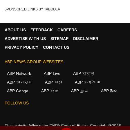
SPONSORED LINKS BY TABOOLA
ABOUT US
FEEDBACK
CAREERS
ADVERTISE WITH US
SITEMAP
DISCLAIMER
PRIVACY POLICY
CONTACT US
ABP NEWS GROUP WEBSITES
ABP Network
ABP Live
ABP न्यूज़
ABP আনন্দ
ABP माझा
ABP અસ્મિતા
ABP Ganga
ABP ਸਾਂਝਾ
ABP நாடு
ABP దేశం
×
FOLLOW US
We use cookies to improve your experience, analyze
traffic, and personalize content. By clicking "Allow", you
agree to our use of cookies.
This website follows the
DNPA Code of Ethics.
Copyright@2026.
Decline
Allow