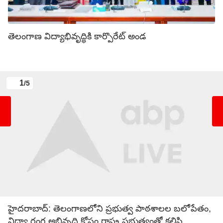
తెలంగాణ విద్యాభివృద్ధికి కార్పొరేట్ అండ
1
/5
హైదరాబాద్: తెలంగాణలోని ప్రభుత్వ పాఠశాలల బలోపేతం,
విద్యా రంగ అభివృద్ధి కోసం రాష్ట్ర ప్రభుత్వంతో కలిసి