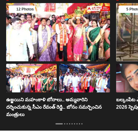
12 Photos
5 Phot
ఉజ్జయిని మహంకాళి బోనాలు.. అమ్మవారిని
బల్కంపేట ఎ
దర్శించుకున్న సీఎం రేవంత్ రెడ్డి.. బోనం సమర్పించిన
2026 స్పెష
మంత్రులు