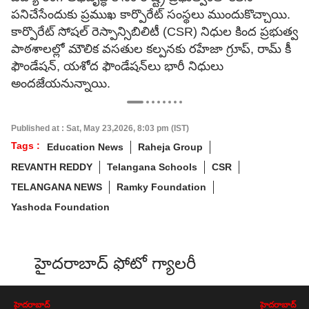
పనిచేసేందుకు ప్రముఖ కార్పొరేట్ సంస్థలు ముందుకొచ్చాయి.
కార్పొరేట్ సోషల్ రెస్పాన్సిబిలిటీ (CSR) నిధుల కింద ప్రభుత్వ
పాఠశాలల్లో మౌలిక వసతుల కల్పనకు రహేజా గ్రూప్, రామ్ కీ
ఫౌండేషన్, యశోద ఫౌండేషన్‌లు భారీ నిధులు
అందజేయనున్నాయి.
Published at : Sat, May 23,2026, 8:03 pm (IST)
Tags :
Education News
Raheja Group
REVANTH REDDY
Telangana Schools
CSR
TELANGANA NEWS
Ramky Foundation
Yashoda Foundation
హైదరాబాద్ ఫోటో గ్యాలరీ
హైదరాబాద్
హైదరాబాద్