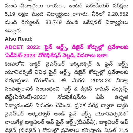
మంది విద్యార్థులు రాయగా, ఇంటర్‌ సెకండియర్‌ పరీక్షలు
5.19 లక్షల మంది విద్యార్థులు రాశారు. వీరిలో 9,20,552
మంది రెగ్యులర్‌, 83,749 మంది ఒకేషనల్‌ విద్యార్థులు
ఉన్నారు.
Also Read
:
ADCET 2023: ఫైన్‌ ఆర్ట్స్, డిజైన్‌ కోర్సుల్లో ప్రవేశాలకు
'ఏడీసెట్‌-2023' నోటిఫికేషన్ వెల్లడి, వివరాలు ఇలా!
కడపలోని డాక్టర్‌ వైఎస్‌ఆర్‌ ఆర్కిటెక్చర్‌ & ఫైన్‌ ఆర్ట్స్‌
యూనివర్సిటీ వివిధ ఫైన్‌ ఆర్ట్స్, డిజైన్‌ కోర్సుల్లో ప్రవేశాలకు
దరఖాస్తులు కోరుతోంది. ఈ మేరకు 2023-24 విద్యా
సంవత్సరానికి సంబంధించి 'ఆర్ట్‌ & డిజైన్‌ కామన్‌ ఎంట్రన్స్‌
టెస్ట్‌(ఏడీసెట్‌)-2023' నోటిఫికేషన్‌‌ను ఏపీ ఉన్నత
విద్యామండలి విడుదల చేసింది. ప్రవేశ పరీక్ష ద్వారా డాక్టర్‌
వైఎస్‌ఆర్‌ ఆర్కిటెక్చర్‌ అండ్‌ ఫైన్‌ ఆర్ట్స్‌ యూనివర్సిటీలో
నాలుగేళ్ల బ్యాచిలర్‌ ఆఫ్‌ ఫైన్‌ ఆర్ట్స్‌(బీఎఫ్‌ఏ), బ్యాచిలర్‌ ఆఫ్‌
డిజైన్‌ (బీడిజైన్‌ ) కోర్సుల్లో ప్రవేశాలు కల్పిస్తారు. ఏప్రిల్ 21న