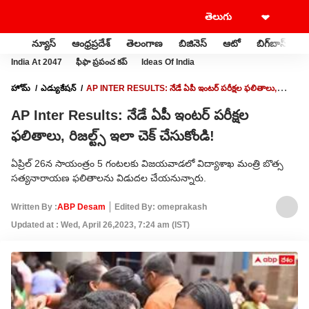
న్యూస్
ఆంధ్రప్రదేశ్
తెలంగాణ
బిజినెస్
ఆటో
బిగ్‌బాస్
స
India At 2047
ఫీఫా ప్రపంచ కప్
Ideas Of India
హోమ్
ఎడ్యుకేషన్
AP INTER RESULTS: నేడే ఏపీ ఇంటర్ పరీక్షల ఫలితాలు,
రిజల్ట్స్ ఇలా చెక్ చేసుకోండి!
AP Inter Results: నేడే ఏపీ ఇంటర్ పరీక్షల
ఫలితాలు, రిజల్ట్స్ ఇలా చెక్ చేసుకోండి!
ఏప్రిల్ 26న సాయంత్రం 5 గంటలకు విజయవాడలో విద్యాశాఖ మంత్రి బొత్స
సత్యనారాయణ ఫలితాలను విడుదల చేయనున్నారు.
Written By :
ABP Desam
Edited By: omeprakash
Updated at : Wed, April 26,2023, 7:24 am (IST)