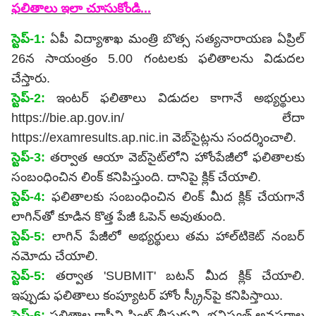
ఫలితాలు ఇలా చూసుకోండి...
స్టెప్-1:
ఏపీ విద్యాశాఖ మంత్రి బొత్స సత్యనారాయణ ఏప్రిల్
26న సాయంత్రం 5.00 గంటలకు ఫలితాలను విడుదల
చేస్తారు.
స్టెప్-2:
ఇంటర్ ఫలితాలు విడుదల కాగానే అభ్యర్థులు
https://bie.ap.gov.in/ లేదా
https://examresults.ap.nic.in వెబ్‌సైట్లను సందర్శించాలి.
స్టెప్-3:
తర్వాత ఆయా వెబ్‌సైట్‌లోని హోంపేజీలో ఫలితాలకు
సంబంధించిన లింక్ కనిపిస్తుంది. దానిపై క్లిక్ చేయాలి.
స్టెప్-4:
ఫలితాలకు సంబంధించిన లింక్ మీద క్లిక్ చేయగానే
లాగిన్‌తో కూడిన కొత్త పేజీ ఓపెన్ అవుతుంది.
స్టెప్-5:
లాగిన్ పేజీలో అభ్యర్థులు తమ హాల్‌టికెట్ నంబర్
నమోదు చేయాలి.
స్టెప్-5:
తర్వాత 'SUBMIT' బటన్‌ మీద క్లిక్ చేయాలి.
ఇప్పుడు ఫలితాలు కంప్యూటర్ హోం స్క్రీన్‌పై కనిపిస్తాయి.
స్టెప్-6:
ఫలితాల కాపీని ప్రింట్ తీసుకుని, భవిష్యత్ అవసరాల