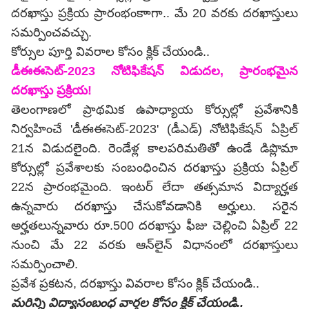
దరఖాస్తు ప్రక్రియ ప్రారంభంకాాగా.. మే 20 వరకు దరఖాస్తులు
సమర్పించవచ్చు.
కోర్సుల పూర్తి వివరాల కోసం క్లిక్ చేయండి..
డీఈఈసెట్-2023 నోటిఫికేషన్‌ విడుదల, ప్రారంభమైన
దరఖాస్తు ప్రక్రియ!
తెలంగాణలో ప్రాథమిక ఉపాధ్యాయ కోర్సుల్లో ప్రవేశానికి
నిర్వహించే 'డీఈఈసెట్‌-2023' (డీఎడ్‌) నోటిఫికేషన్‌ ఏప్రిల్
21న విడుదలైంది. రెండేళ్ల కాలపరిమతితో ఉండే డిప్లొమా
కోర్సుల్లో ప్రవేశాలకు సంబంధించిన దరఖాస్తు ప్రక్రియ ఏప్రిల్
22న ప్రారంభమైంది. ఇంటర్ లేదా తత్సమాన విద్యార్హత
ఉన్నవారు దరఖాస్తు చేసుకోవడానికి అర్హులు. సరైన
అర్హతలున్నవారు రూ.500 దరఖాస్తు ఫీజు చెల్లించి ఏప్రిల్ 22
నుంచి మే 22 వరకు ఆన్‌లైన్‌ విధానంలో దరఖాస్తులు
సమర్పించాలి.
ప్రవేశ ప్రకటన, దరఖాస్తు వివరాల కోసం క్లిక్ చేయండి..
మరిన్ని విద్యాసంబంధ వార్తల కోసం క్లిక్ చేయండి
..