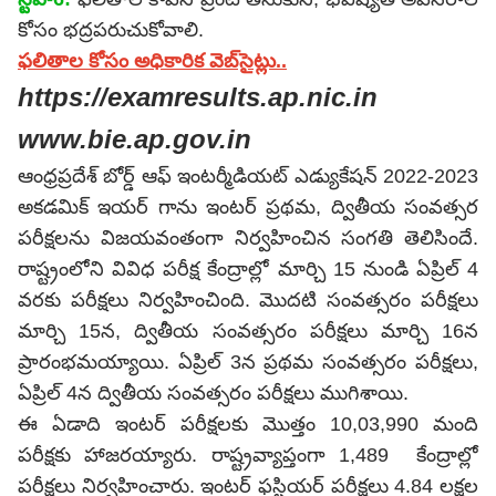
కోసం భద్రపరుచుకోవాలి.
ఫలితాల కోసం అధికారిక వెబ్‌సైట్లు..
https://examresults.ap.nic.in
www.bie.ap.gov.in
ఆంధ్రప్రదేశ్ బోర్డ్ ఆఫ్ ఇంటర్మీడియట్ ఎడ్యుకేషన్ 2022-2023
అకడమిక్ ఇయ‌ర్ గాను ఇంటర్ ప్రథమ, ద్వితీయ సంవత్సర
పరీక్షలను విజయవంతంగా నిర్వహించిన సంగతి తెలిసిందే.
రాష్ట్రంలోని వివిధ పరీక్ష కేంద్రాల్లో మార్చి 15 నుండి ఏప్రిల్ 4
వరకు పరీక్షలు నిర్వహించింది. మొదటి సంవత్సరం పరీక్షలు
మార్చి 15న, ద్వితీయ సంవత్సరం పరీక్షలు మార్చి 16న
ప్రారంభమయ్యాయి. ఏప్రిల్‌ 3న ప్రథమ సంవత్సరం పరీక్షలు,
ఏప్రిల్‌ 4న ద్వితీయ సంవత్సరం పరీక్షలు ముగిశాయి.
ఈ ఏడాది ఇంటర్ పరీక్షలకు మొత్తం 10,03,990 మంది
పరీక్షకు హాజ‌రయ్యారు. రాష్ట్రవ్యాప్తంగా 1,489 కేంద్రాల్లో
పరీక్షలు నిర్వహించారు. ఇంటర్‌ ఫస్టియర్‌ పరీక్షలు 4.84 లక్షల