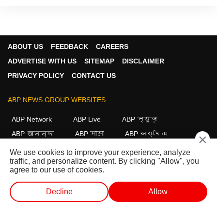
ABOUT US
FEEDBACK
CAREERS
ADVERTISE WITH US
SITEMAP
DISCLAIMER
PRIVACY POLICY
CONTACT US
ABP NEWS GROUP WEBSITES
ABP Network
ABP Live
ABP न्यूज़
ABP আনন্দ
ABP माझा
ABP અસ્મિતા
×
ABP Ganga
ABP ਸਾਂਝਾ
ABP நாடு
ABP దేశం
We use cookies to improve your experience, analyze
traffic, and personalize content. By clicking "Allow", you
FOLLOW US
agree to our use of cookies.
Decline
Allow
This website follows the
DNPA Code of Ethics.
Copyright@2026.
వెబ్ స్టోరీస్
ప్రత్యక్ష ప్రసార టీవీ
షార్ట్ వీడియో
వీడియోలు
All rights reserved.