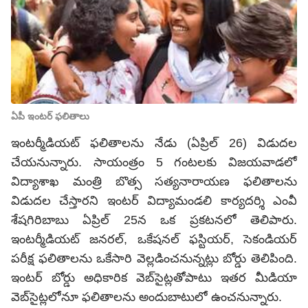
ఏపీ ఇంటర్ ఫలితాలు
ఇంటర్మీడియట్‌ ఫలితాలను నేడు (ఏప్రిల్ 26) విడుదల
చేయనున్నారు. సాయంత్రం 5 గంటలకు విజయవాడలో
విద్యాశాఖ మంత్రి బొత్స సత్యనారాయణ ఫలితాలను
విడుదల చేస్తారని ఇంటర్‌ విద్యామండలి కార్యదర్శి ఎంవీ
శేషగిరిబాబు ఏప్రిల్ 25న ఒక ప్రకటనలో తెలిపారు.
ఇంటర్మీడియట్ జనరల్, ఒకేషనల్ ఫస్టియర్, సెకండియర్
పరీక్ష ఫలితాలను ఒకేసారి వెల్లడించనున్నట్లు బోర్డు తెలిపింది.
ఇంటర్ బోర్డు అధికారిక వెబ్‌సైట్లతోపాటు ఇతర మీడియా
వెబ్‌సైట్లలోనూ ఫలితాలను అందుబాటులో ఉంచనున్నారు.