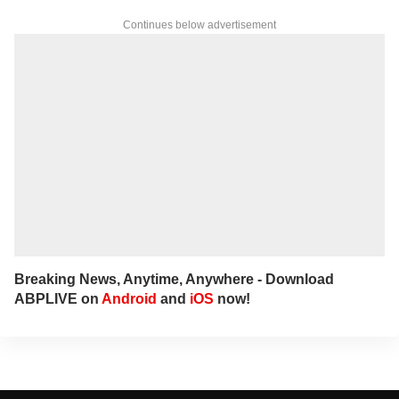
Network)కు చెందిన తెలుగు డిజిటల్ మీడియా
ఏబీపీ దేశంలో గత నాలుగేళ్ల నుంచి న్యూస్
Continues below advertisement
ప్రొడ్యూసర్‌గా పనిచేస్తున్నారు.
Breaking News, Anytime, Anywhere - Download
ABPLIVE on
Android
and
iOS
now!