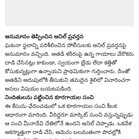
అనుమానం తెప్పించిన అనిల్ ప్రవర్తన
ఘటనా స్థలాన్ని పరిశీలించిన పోలీసులకు అనిల్ ప్రవర్తనపై
అనుమానం వచ్చింది. అతడి శరీరంపై ఉన్న గాయాలు వేరొకరు
దాడి చేసినట్లు కాకుండా, స్వయంగా బ్లేడు లేదా కత్తితో
కోసుకున్నట్లుగా ఉన్నాయని ప్రాథమికంగా గుర్తించారు. దీంతో
అతడిని అదుపులోకి తీసుకుని తమదైన శైలిలో విచారించగా
అసలు విషయం బయటపడింది.
నిందితులను పట్టించిన కూరగాయల సంచి
ఈ కేసును ఛేదించడంలో ఒక కూరగాయల సంచి కీలక
ఆధారంగా మారింది. వీరిద్దరూ మార్కెట్ నుంచి వస్తున్నప్పుడు
ఆ సంచి మీనాదేవి చేతిలోనే ఉందని అనిల్ చెప్పాడు. ఒకవేళ
అకస్మాత్తుగా దాడి చేసి, ఆమెను బలవంతంగా పొదల్లోకి