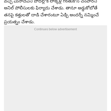
వచ్చి మీనాదేవిని పొదల్లోకి లాక్కెళ్లి గొంతుకోసి చంపారని
అనిల్ పోలీసులకు ఫిర్యాదు చేశాడు. తానూ అడ్డుకోబోతే
తనపై కత్తులతో దాడి చేశారంటూ ఏడ్చి అందర్నీ నమ్మించే
ప్రయత్నం చేశాడు.
Continues below advertisement