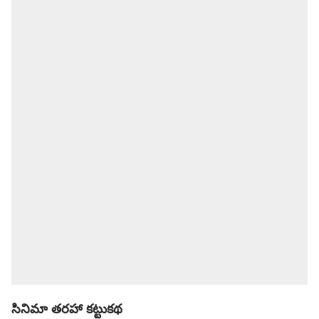
సినిమా తరహా కట్టుకథ