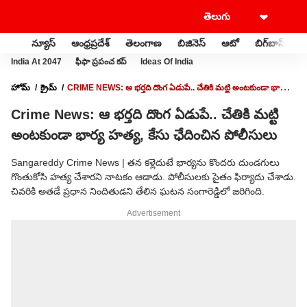
న్యూస్
ఆంధ్రప్రదేశ్
తెలంగాణ
బిజినెస్
ఆటో
బిగ్‌బాస్
స
India At 2047
ఫీఫా ప్రపంచ కప్
Ideas Of India
హోమ్
క్రైమ్
CRIME NEWS: ఆ భర్తది దొంగ ఏడుపే.. చేతికి మట్టి అంటకుండా భార్య
హత్య, కేసు ఛేదించిన పోలీసులు
Crime News: ఆ భర్తది దొంగ ఏడుపే.. చేతికి మట్టి
అంటకుండా భార్య హత్య, కేసు ఛేదించిన పోలీసులు
Sangareddy Crime News | తన కళ్లెదుటే భార్యను కొందరు దుండగులు
గొంతుకోసి హత్య చేశారని నాటకం ఆడాడు. పోలీసులకు సైతం ఫిర్యాదు చేశాడు.
చివరికి అతడే ప్రధాన నిందితుడని తేలిన ఘటన సంగారెడ్డిలో జరిగింది.
Advertisement