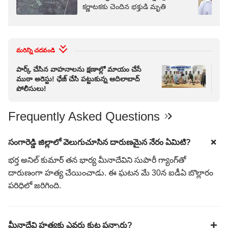
కర్ణాటకకు చెందిన భక్తుడి మృతి
మరిన్ని చదవండి
పార్క్ చేసిన వాహనాలను క్షణాల్లో మాయం చేసే
Viz
ముఠా అరెస్టు! ఛేజ్ చేసి పట్టుకున్న ఆదిలాబాద్
మృత
పోలీసులు!
విష
Frequently Asked Questions
సంగారెడ్డి జిల్లాలో వెలుగుచూసిన దారుణమైన నేరం ఏమిటి?
భర్త అనిల్ కుమార్ తన భార్య మీనాదేవిని సుపారీ గ్యాంగ్‌తో
దారుణంగా హత్య చేయించాడు. ఈ ఘటన మే 30న ఐడీఏ బొల్లారం
పరిధిలో జరిగింది.
మీనాదేవి హత్యకు ఎవరు కుట్ర పన్నారు?