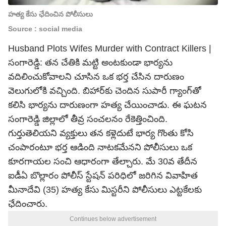
హత్య కేసు ఛేదించిన పోలీసులు
Source : social media
Husband Plots Wifes Murder with Contract Killers |
సంగారెడ్డి: తన చేతికి మట్టి అంటకుండా భార్యను
వదిలించుకోవాలని చూసిన ఒక భర్త చేసిన దారుణం
వెలుగులోకి వచ్చింది. బిహార్‌కు చెందిన సుపారీ గ్యాంగ్‌తో
కలిసి భార్యను దారుణంగా హత్య చేయించాడు. ఈ ఘటన
సంగారెడ్డి జిల్లాలో తీవ్ర సంచలనం రేకెత్తించింది.
గుర్తుతెలియని వ్యక్తులు తన కళ్లెదుటే భార్య గొంతు కోసి
చంపారంటూ భర్త ఆడింది నాటకమేనని పోలీసులు ఒక
కూరగాయల సంచి ఆధారంగా తేల్చారు. మే 30వ తేదీన
ఐడీఏ బొల్లారం పోలీస్ స్టేషన్ పరిధిలో జరిగిన వివాహిత
మీనాదేవి (35) హత్య కేసు మిస్టరీని పోలీసులు ఎట్టకేలకు
ఛేదించారు.
Continues below advertisement