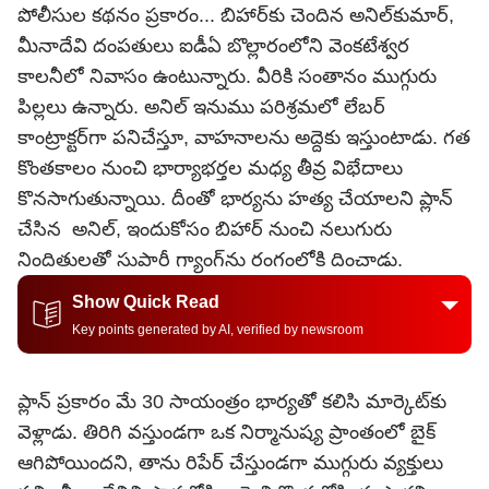
పోలీసుల కథనం ప్రకారం... బిహార్‌కు చెందిన అనిల్‌కుమార్,
మీనాదేవి దంపతులు ఐడీఏ బొల్లారంలోని వెంకటేశ్వర
కాలనీలో నివాసం ఉంటున్నారు. వీరికి సంతానం ముగ్గురు
పిల్లలు ఉన్నారు. అనిల్ ఇనుము పరిశ్రమలో లేబర్
కాంట్రాక్టర్‌గా పనిచేస్తూ, వాహనాలను అద్దెకు ఇస్తుంటాడు. గత
కొంతకాలం నుంచి భార్యాభర్తల మధ్య తీవ్ర విభేదాలు
కొనసాగుతున్నాయి. దీంతో భార్యను హత్య చేయాలని ప్లాన్
చేసిన అనిల్, ఇందుకోసం బిహార్ నుంచి నలుగురు
నిందితులతో సుపారీ గ్యాంగ్‌ను రంగంలోకి దించాడు.
Show Quick Read
Key points generated by AI, verified by newsroom
ప్లాన్ ప్రకారం మే 30 సాయంత్రం భార్యతో కలిసి మార్కెట్‌కు
వెళ్లాడు. తిరిగి వస్తుండగా ఒక నిర్మానుష్య ప్రాంతంలో బైక్
ఆగిపోయిందని, తాను రిపేర్ చేస్తుండగా ముగ్గురు వ్యక్తులు