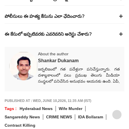
పోలీసులు ఈ హత్య కేసును ఎలా ఛేదించారు?
ఈ కేసులో ఇప్పటివరకు ఎవరెవరిని అరెస్టు చేశారు?
About the author
Shankar Dukanam
జర్నలిజంలో గత పదేళ్లుగా పనిచేస్తున్నారు. గత
దశాబ్దకాలంలో పలు ప్రముఖ తెలుగు మీడియా
సంస్థలలో పనిచేసిన అనుభవం ఆయనకు ఉంది. ఏపీ,
తెలంగాణ, జాతీయ, అంతర్జాతీయ, రాజకీయ,
వర్తమాన అంశాలపై కథనాలు అందిస్తారు.
గ్రాడ్యుయేషన్ పూర్తయ్యాక జర్నలిజం కోర్సు పూర్తిచేసి
PUBLISHED AT : WED, JUNE 10,2026, 11:35 AM (IST)
కెరీర్‌గా ఎంచుకున్నారు. నేషనల్ మీడియాకు చెందిన
Tags :
Hyderabad News
Wife Murder
పలు తెలుగు మీడియా సంస్థలలో సీనియర్ కంటెంట్
Sangareddy News
CRIME NEWS
IDA Bollaram
రైటర్‌గా సేవలు అందించారు. జర్నలిజంలో వందేళ్లకు
పైగా చరిత్ర ఉన్న ఆనంద్ బజార్ పత్రిక నెట్‌వర్క్ (ABP
Contract Killing