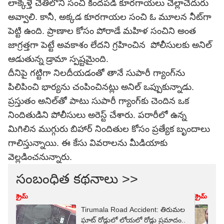
లాక్కెళ్తే చేతిలోని సంచి కిందపడి కూరగాయలు చెల్లాచెదురు
అవ్వాలి. కానీ, అక్కడ కూరగాయల సంచి ఓ మూలన నీట్‌గా
పెట్టి ఉంది. ప్రాణాల కోసం పోరాడే మహిళ సంచిని అంత
జాగ్రత్తగా పెట్టే అవకాశం లేదని గ్రహించిన పోలీసులకు అనిల్
ఆడుతున్న డ్రామా స్పష్టమైంది.
దీనిపై గట్టిగా నిలదీయడంతో తానే సుపారీ గ్యాంగ్‌ను
పిలిపించి భార్యను చంపించినట్లు అనిల్ ఒప్పుకున్నాడు.
ప్రస్తుతం అనిల్‌తో పాటు సుపారీ గ్యాంగ్‌కు చెందిన ఒక
నిందితుడిని పోలీసులు అరెస్ట్ చేశారు. పరారీలో ఉన్న
మిగిలిన ముగ్గురు బిహార్ నిందితుల కోసం ప్రత్యేక బృందాలు
గాలిస్తున్నాయి. ఈ కేసు వివరాలను మీడియాకు
వెల్లడించనున్నారు.
సంబంధిత కథనాలు >>
క్రైమ్
క్రైమ్
Tirumala Road Accident: తిరుమల
ఘాట్ రోడ్డులో లోయలో రోడ్డు ప్రమాదం..