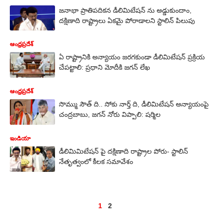
జనాభా ప్రాతిపదికన డీలిమిటేషన్ ను అడ్డుకుందాం,
దక్షిణాది రాష్ట్రాలు ఏకమై పోరాడాలని స్టాలిన్ పిలుపు
ఆంధ్రప్రదేశ్
ఏ రాష్ట్రానికి అన్యాయం జరగకుండా డీలిమిటేషన్ ప్రక్రియ
చేపట్టాలి: ప్రధాని మోదీకి జగన్ లేఖ
ఆంధ్రప్రదేశ్
సొమ్ము సౌత్ ది.. సోకు నార్త్ ది, డీలిమిటేషన్ అన్యాయంపై
చంద్రబాబు, జగన్ నోరు విప్పాలి: షర్మిల
ఇండియా
డీలిమిమిటేషన్ పై దక్షిణాది రాష్ట్రాల పోరు- స్టాలిన్
నేతృత్వంలో కీలక సమావేశం
1
2