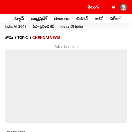
న్యూస్
ఆంధ్రప్రదేశ్
తెలంగాణ
బిజినెస్
ఆటో
బిగ్‌బాస్
స
India At 2047
ఫీఫా ప్రపంచ కప్
Ideas Of India
హోమ్
TOPIC
CHENNAI NEWS
Advertisement