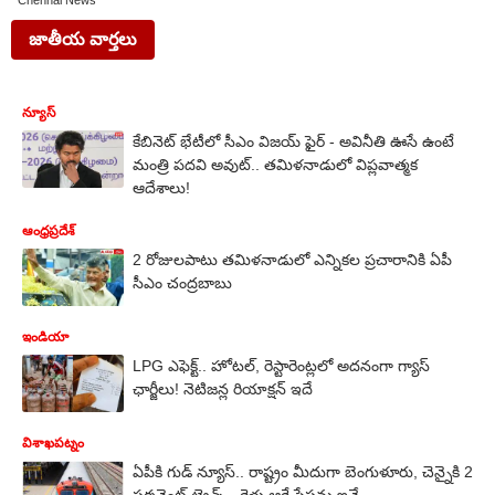
Chennai News
జాతీయ వార్తలు
న్యూస్
కేబినెట్ భేటీలో సీఎం విజయ్ ఫైర్ - అవినీతి ఊసే ఉంటే
మంత్రి పదవి అవుట్.. తమిళనాడులో విప్లవాత్మక
ఆదేశాలు!
ఆంధ్రప్రదేశ్
2 రోజులపాటు తమిళనాడులో ఎన్నికల ప్రచారానికి ఏపీ
సీఎం చంద్రబాబు
ఇండియా
LPG ఎఫెక్ట్.. హోటల్, రెస్టారెంట్లలో అదనంగా గ్యాస్
ఛార్జీలు! నెటిజన్ల రియాక్షన్ ఇదే
విశాఖపట్నం
ఏపీకి గుడ్ న్యూస్.. రాష్ట్రం మీదుగా బెంగుళూరు, చెన్నైకి 2
పర్మనెంట్ ట్రైన్స్.. రైళ్లు ఆగే స్టేషన్లు ఇవే