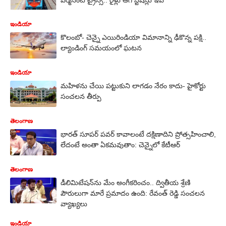
ఇండియా
కొలంబో- చెన్నై ఎయిరిండియా విమానాన్ని ఢీకొన్న పక్షి..
ల్యాండింగ్ సమయంలో ఘటన
ఇండియా
మహిళను చేయి పట్టుకుని లాగడం నేరం కాదు- హైకోర్టు
సంచలన తీర్పు
తెలంగాణ
భారత్ సూపర్ పవర్ కావాలంటే దక్షిణాదిని ప్రోత్సహించాలి,
లేదంటే అంతా ఏకమవుతాం: చెన్నైలో కేటీఆర్
తెలంగాణ
డీలిమిటేషన్‌ను మేం అంగీక‌రించం.. ద్వితీయ శ్రేణి
పౌరులుగా మారే ప్రమాదం ఉంది: రేవంత్ రెడ్డి సంచలన
వ్యాఖ్యలు
ఇండియా