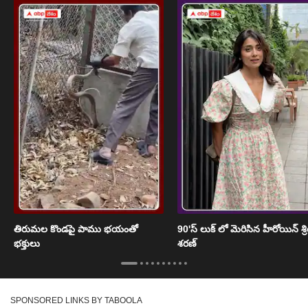
తిరుమల కొండపై పాము భయంతో
90'స్ లుక్ లో మెరిసిన హీరోయిన్ శ్
భక్తులు
శరణ్
SPONSORED LINKS BY TABOOLA