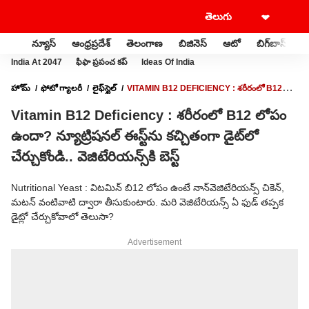
న్యూస్
ఆంధ్రప్రదేశ్
తెలంగాణ
బిజినెస్
ఆటో
బిగ్‌బాస్
స
India At 2047
ఫీఫా ప్రపంచ కప్
Ideas Of India
హోమ్
ఫోటో గ్యాలరీ
లైఫ్‌స్టైల్‌
VITAMIN B12 DEFICIENCY : శరీరంలో B12
లోపం ఉందా? న్యూట్రిషనల్ ఈస్ట్​ను కచ్చితంగా డైట్‌లో చేర్చుకోండి.. వెజిటేరియన్స్​కి బెస్ట్
Vitamin B12 Deficiency : శరీరంలో B12 లోపం
ఉందా? న్యూట్రిషనల్ ఈస్ట్​ను కచ్చితంగా డైట్‌లో
చేర్చుకోండి.. వెజిటేరియన్స్​కి బెస్ట్
Nutritional Yeast : విటమిన్ బి12 లోపం ఉంటే నాన్​వెజిటేరియన్స్​ చికెన్,
మటన్ వంటివాటి ద్వారా తీసుకుంటారు. మరి వెజిటేరియన్స్ ఏ ఫుడ్ తప్పక
డైట్లో చేర్చుకోవాలో తెలుసా?
Advertisement