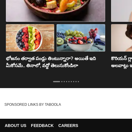
భోజనం తర్వాత పండ్లు తింటున్నారా? అయితే ఇది
కొరియన్ గ్ల
మీకోసమే.. తినాలో, వద్దో తెలుసుకోండిలా
అలవాట్లు ఇవ
SPONSORED LINKS BY TABOOLA
ABOUT US
FEEDBACK
CAREERS