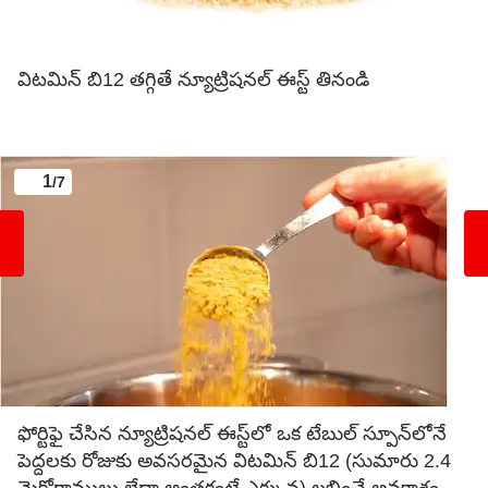
విటమిన్ బి12 తగ్గితే న్యూట్రిషనల్ ఈస్ట్ తినండి
1
/7
ఫోర్టిఫై చేసిన న్యూట్రిషనల్ ఈస్ట్‌లో ఒక టేబుల్ స్పూన్‌లోనే
పెద్దలకు రోజుకు అవసరమైన విటమిన్ బి12 (సుమారు 2.4