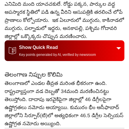
ఎనిమిది మంది యాచచకులే. రోడ్డు పక్కన, పార్కుల వద్ద
అపస్మారక స్థితిలో పడి ఉన్న వీరిని ఆసుపత్రికి తరలించే లోపే
ప్రాణాలు కోల్పోయారు. ఇక ఏలూరులో ముగ్గురు, కాకినాడలో
ముగ్గురు, పల్నాడులో ఇద్దరు, అనకాపల్లి, పశ్చిమ గోదావరి
జిల్లాల్లో ఒక్కొక్కరు చొప్పున మరణించారు.
Show Quick Read
Key points generated by AI, verified by newsroom
తెలంగాణ నిప్పుల కొలిమి
తెలంగాణలో ఎండల తీవ్రత మరింత భీకరంగా ఉంది.
రాష్ట్రవ్యాప్తంగా వడ దెబ్బతో 34మంది మరణించినట్టు
తెలుస్తోంది. దాదాపు ఇరవైకిపైగా జిల్లాల్లో 46 డిగ్రీలపైగా
ఉష్ణోగ్రతలు నమోదు అయ్యాయి. కుమురం భీం ఆసీఫాబాద్‌
జిల్లాలోని సిర్పూర్(టి)లో అత్యధికంగా 46.5 డిగ్రీల సెల్సియస్‌
ఉష్ణోగ్రత నమోదు అయ్యింది.