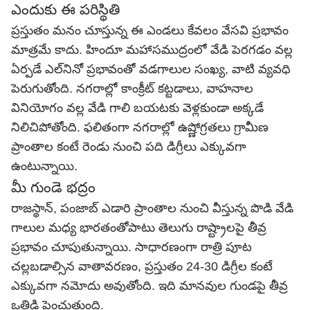
ఎందుకు ఈ పరిస్థితి
ప్రస్తుతం మనం చూస్తున్న ఈ ఎండలు కేవలం వేసవి ప్రభావం
మాత్రమే కాదు. హిందూ మహాసముద్రంలో వేడి పెరగడం వల్ల
ఏర్పడే ఎల్‌నినో ప్రభావంతో వడగాలుల సంఖ్య, వాటి వ్యవధి
పెరుగుతోంది. నగరాల్లో కాంక్రీట్ కట్టడాలు, వాహనాల
వినియోగం వల్ల వేడి గాలి బయటకు వెళ్లకుండా అక్కడే
నిలిచిపోతోంది. ఫలితంగా నగరాల్లో ఉష్ణోగ్రతలు గ్రామీణ
ప్రాంతాల కంటే రెండు నుంచి పది డిగ్రీలు ఎక్కువగా
ఉంటున్నాయి.
మీ గుండె భద్రం
రాజస్థాన్, పంజాబ్ ఎడారి ప్రాంతాల నుంచి వీస్తున్న పొడి వేడి
గాలుల మధ్య భారతంతోపాటు తెలుగు రాష్ట్రాలపై తీవ్ర
ప్రభావం చూపుతున్నాయి. సాధారణంగా రాత్రి పూట
చల్లబడాల్సిన వాతావరణం, ప్రస్తుతం 24-30 డిగ్రీల కంటే
ఎక్కువగా నమోదు అవుతోంది. ఇది మానవుల గుండపై తీవ్ర
ఒత్తిడి పెంచుతుంది.