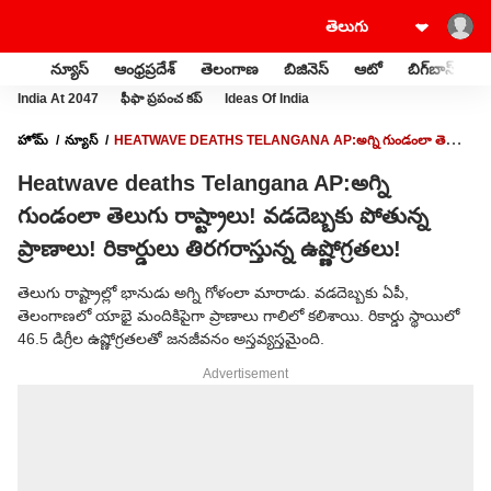
న్యూస్
ఆంధ్రప్రదేశ్
తెలంగాణ
బిజినెస్
ఆటో
బిగ్‌బాస్
స
India At 2047
ఫీఫా ప్రపంచ కప్
Ideas Of India
హోమ్
న్యూస్
HEATWAVE DEATHS TELANGANA AP:అగ్ని గుండంలా తెలుగు
రాష్ట్రాలు! వడదెబ్బకు పోతున్న ప్రాణాలు! రికార్డులు తిరగరాస్తున్న ఉష్ణోగ్రతలు!
Heatwave deaths Telangana AP:అగ్ని
గుండంలా తెలుగు రాష్ట్రాలు! వడదెబ్బకు పోతున్న
ప్రాణాలు! రికార్డులు తిరగరాస్తున్న ఉష్ణోగ్రతలు!
తెలుగు రాష్ట్రాల్లో భానుడు అగ్ని గోళంలా మారాడు. వడదెబ్బకు ఏపీ,
తెలంగాణలో యాభై మందికిపైగా ప్రాణాలు గాలిలో కలిశాయి. రికార్డు స్థాయిలో
46.5 డిగ్రీల ఉష్ణోగ్రతలతో జనజీవనం అస్తవ్యస్తమైంది.
Advertisement