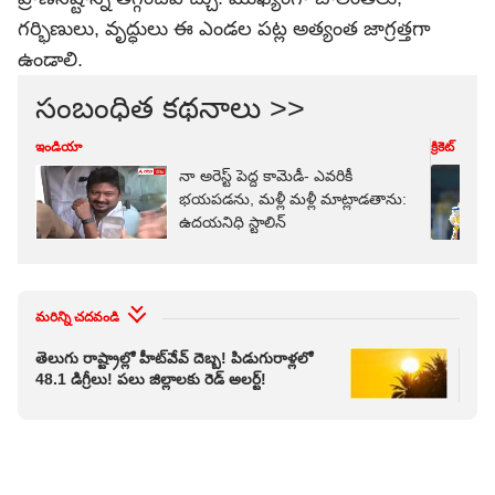
గర్భిణులు, వృద్ధులు ఈ ఎండల పట్ల అత్యంత జాగ్రత్తగా
ఉండాలి.
సంబంధిత కథనాలు >>
ఇండియా
క్రికెట్
నా అరెస్ట్ పెద్ద కామెడీ- ఎవరికీ
భయపడను, మళ్లీ మళ్లీ మాట్లాడతాను:
ఉదయనిధి స్టాలిన్
మరిన్ని చదవండి
తెలుగు రాష్ట్రాల్లో హీట్‌వేవ్‌ దెబ్బ! పిడుగురాళ్లలో
నిప
48.1 డిగ్రీలు! పలు జిల్లాలకు రెడ్ అలర్ట్!
అలర