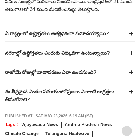
పదుల సంఖ్యలో మరణాలు సంభవించాయి. ఆంధ్రప్రదేశ్‌లో 21 మంది,
తెలంగాణలో 34 మంది మరణించినట్లు తెలుస్తోంది.
ఏ రాష్ట్రంలో ఉష్ణోగ్రతలు అత్యధికంగా నమోదయ్యాయి?
నగరాల్లో ఉష్ణోగ్రతలు ఎందుకు ఎక్కువగా ఉంటున్నాయి?
రాబోయే రోజుల్లో వాతావరణం ఎలా ఉండనుంది?
ఈ తీవ్రమైన ఎండల సమయంలో ప్రజలు ఎలాంటి జాగ్రత్తలు
తీసుకోవాలి?
PUBLISHED AT : SAT, MAY 23,2026, 6:19 AM (IST)
Tags :
Vijayawada News
Andhra Pradesh News
Climate Change
Telangana Heatwave