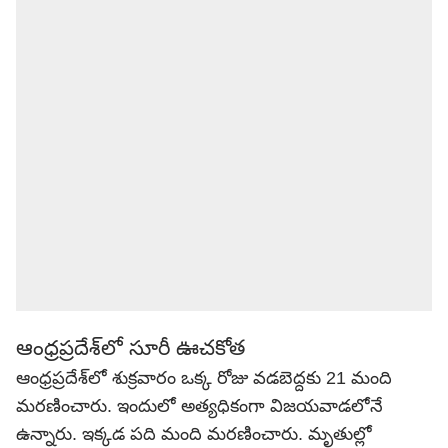
ఆంధ్రప్రదేశ్‌లో సూరీ ఊచకోత
ఆంధ్రప్రదేశ్‌లో శుక్రవారం ఒక్క రోజు వడబెద్దకు 21 మంది
మరణించారు. ఇందులో అత్యధికంగా విజయవాడలోనే
ఉన్నారు. ఇక్కడ పది మంది మరణించారు. మృతుల్లో