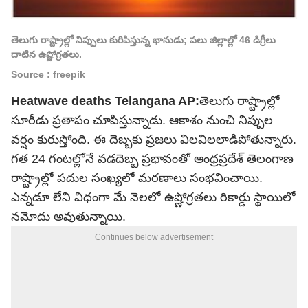
తెలుగు రాష్ట్రాల్లో నిప్పులు కురిపిస్తున్న భానుడు; పలు జిల్లాల్లో 46 డిగ్రీలు
దాటిన ఉష్ణోగ్రతలు.
Source : freepik
Heatwave deaths Telangana AP:
తెలుగు రాష్ట్రాల్లో
సూరీడు ప్రతాపం చూపిస్తున్నాడు. ఆకాశం నుంచి నిప్పుల
వర్షం కురుస్తోంది. ఈ దెబ్బకు ప్రజలు విలవిలలాడిపోతున్నారు.
గత 24 గంటల్లోనే వడదెబ్బ ప్రభావంతో ఆంధ్రప్రదేశ్ తెలంగాణ
రాష్ట్రాల్లో పదుల సంఖ్యలో మరణాలు సంభవించాయి.
ఎన్నడూ లేని విధంగా మే నెలలో ఉష్ణోగ్రతలు రికార్డు స్థాయిలో
నమోదు అవుతున్నాయి.
Continues below advertisement