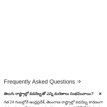
Frequently Asked Questions
తెలుగు రాష్ట్రాల్లో వడదెబ్బతో ఎన్ని మరణాలు సంభవించాయి?
గత 24 గంటల్లోనే ఆంధ్రప్రదేశ్, తెలంగాణ రాష్ట్రాల్లో వడదెబ్బ కారణంగా