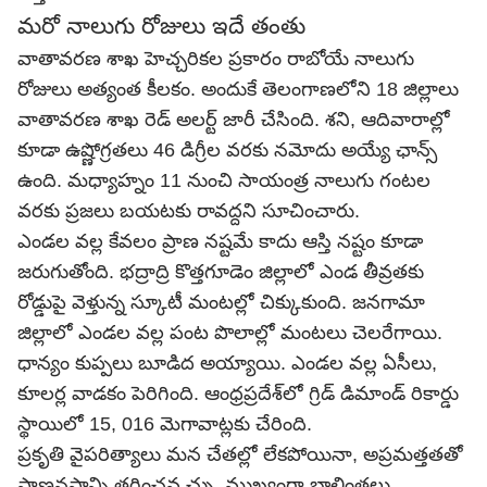
మరో నాలుగు రోజులు ఇదే తంతు
వాతావరణ శాఖ హెచ్చరికల ప్రకారం రాబోయే నాలుగు
రోజులు అత్యంత కీలకం. అందుకే తెలంగాణలోని 18 జిల్లాలు
వాతావరణ శాఖ రెడ్ అలర్ట్ జారీ చేసింది. శని, ఆదివారాల్లో
కూడా ఉష్ణోగ్రతలు 46 డిగ్రీల వరకు నమోదు అయ్యే ఛాన్స్
ఉంది. మధ్యాహ్నం 11 నుంచి సాయంత్ర నాలుగు గంటల
వరకు ప్రజలు బయటకు రావద్దని సూచించారు.
ఎండల వల్ల కేవలం ప్రాణ నష్టమే కాదు ఆస్తి నష్టం కూడా
జరుగుతోంది. భద్రాద్రి కొత్తగూడెం జిల్లాలో ఎండ తీవ్రతకు
రోడ్డుపై వెళ్తున్న స్కూటీ మంటల్లో చిక్కుకుంది. జనగామా
జిల్లాలో ఎండల వల్ల పంట పొలాల్లో మంటలు చెలరేగాయి.
ధాన్యం కుప్పలు బూడిద అయ్యాయి. ఎండల వల్ల ఏసీలు,
కూలర్ల వాడకం పెరిగింది. ఆంధ్రప్రదేశ్‌లో గ్రిడ్‌ డిమాండ్ రికార్డు
స్థాయిలో 15, 016 మెగావాట్లకు చేరింది.
ప్రకృతి వైపరిత్యాలు మన చేతల్లో లేకపోయినా, అప్రమత్తతతో
ప్రాణనష్టాన్ని తగ్గించవ చ్చు. ముఖ్యంగా బాలింతలు,