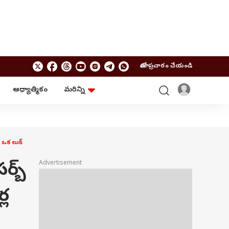
మాతో ప్రచారం చేయండి
ఆధ్యాత్మికం
మరిన్ని
బిజినెస్
ఆంధ్రప్రదేశ్
పర్సనల్ ఫైనాన్స్
అమరావతి
మ్యూచువల్ ఫండ్స్
రాజమండ్రి
ఐపీవో
కర్నూలు
ై ఒక లుక్
బడ్జెట్
తిరుపతి
విజయవాడ
ఆధ్యాత్మికం
ర్బ్
Advertisement
నెల్లూరు
వాస్తు
విశాఖపట్నం
శుభసమయం
్ల
ఆటో
BRAND WIRE