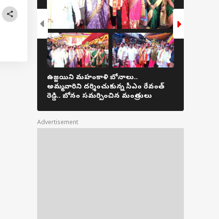
యర్లు లేకపోతే కష్టమే
ట్ టీమ్ పై రహానే
చలనం
ఉజ్జయిని మహంకాళి బోనాలు..
2203 ఎకరాల
అమ్మవారిని దర్శించుకున్న సీఎం రేవంత్
గాలులను తట
రెడ్డి.. బోనం సమర్పించిన మంత్రులు
భోగాపురం ఎయ
Advertisement