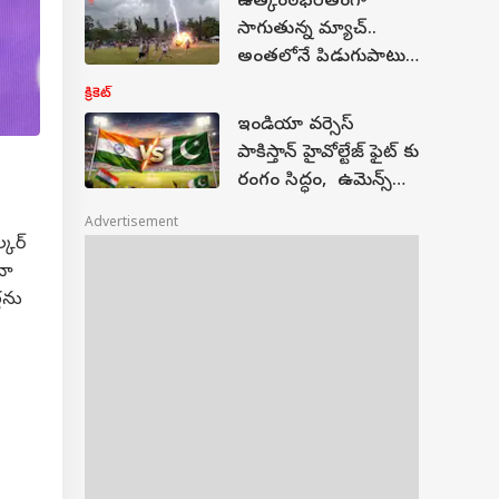
ఉత్కంఠ‌భ‌రితంగా
సాగుతున్న మ్యాచ్..
అంత‌లోనే పిడుగుపాటు..
ప్లేయ‌ర్ మృత్యువాత‌.. 12
క్రికెట్
మందికి గాయాలు!
ఇండియా వర్సెస్
పాకిస్తాన్ హైవోల్టేజ్ ఫైట్ కు
రంగం సిద్ధం, ఉమెన్స్
టి20 ఆసియా కప్
Advertisement
షెడ్యూల్ రిలీజ్
్కర్
నా
ల‌ను