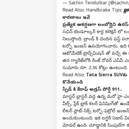
— Sachin Tendulkar (@sachin
Read Also: Handbrake Tips:
హ్
కారణాలు ఇవే
ప్ర‌త్యేక ఆకర్ష‌ణ‌గా లంబోర్ఘిని ఉరస్
సచిన్ టెండూల్కర్ కార్ల కలెక్షన్ ల
నిలుస్తోంది. బ్రాండ్ కి చెందిన ఫస్ట్ 
టర్బో ఇంజన్ ఉపయోగించారు. ఇది 657 హా
ఆటోమేటిక్ ట్రాన్స్‌మిషన్ తో వచ్చే 
తన గ్యారేజ్‌లోకి రేంజ్ రోవర్ ఎస్‌వ
సుమారు రూ. 2.36 కోట్లు ఉంటుంది. ఇ
Read Also:
Tata Sierra SUVకు గ
కొనేయండి
స్పీడ్ కి కేరాఫ్ అడ్రస్ పోర్షే 911..
మాస్టర్ బ్లాస్టర్ వద్ద ఉన్న మరో హై-ఎం
వీల్స్, స్లీక్ బ్లాక్ కలర్ ఫినిషిం
లీటర్ ఫ్లాట్-సిక్స్ టర్బో-పెట్రోల్ ఇం
అందుకుంటుంది. ఇక లగ్జరీ సెడాన్ వి
మోడల్ ఉంది. చూడ్డానికి సింపుల్‌గా కన