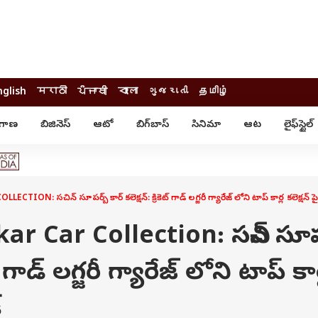
nglish
मराठी
ਪੰਜਾਬੀ
বাংলা
ગુજરાતી
தமிழ்
ంగాణ
బిజినెస్
ఆటో
బిగ్‌బాస్
సినిమా
ఆట
లైఫ్‌స్టైల్‌
్టైల్
ఆరోగ్యం
ఎంటర్‌టైన్మెంట్
కార్నర్
కరోనా
సినిమా
ం
ఆయుర్వేదం
సినిమా రివ్యూ
ఓటీటీ-వెబ్‌సిరీస్‌
: సచిన్ సూప‌ర్బ్ కార్ క‌లెక్ష‌న్: క్రికెట్ గాడ్ లగ్జరీ గ్యారేజ్ లోని టాప్ కార్ల కలెక్షన్ ప
ఆట
టీవీ
గాసిప్స్
క్రికెట్
r Car Collection: సచిన్ సూప‌
ఐపీఎల్
్
ట్రెండింగ్
కెట్ గాడ్ లగ్జరీ గ్యారేజ్ లోని టాప్ కార
యువ
్ చెక్
INDIA AT 2047
్
ఎడ్యుకేషన్