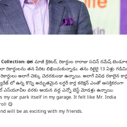
Collection:
భారత మాజీ క్రికెటర్, రికార్డుల రారాజు సచిన్ రమేష్ టెండూల
ో చాలా రికార్డుల‌ను త‌న పేరిట లిఖించుకున్నాడు. త‌ను రిటైరై 13 ఏళ్లు గ‌డిచి
రికార్డులు అలాగే చెక్కు చెద‌ర‌కుండా ఉన్నాయి. అలాగే వివిధ ర‌కాలైన కార్
గ్యారేజ్ లో ఉన్న కొన్ని అద్భుతమైన లగ్జరీ కార్ల కలెక్షన్ ఎంతో ఆసక్తికరంగా
ర్‌ఫుల్ ఎస్‌యూవీల వరకు ఆయన వద్ద ఎన్నో బెస్ట్ మోడళ్లు ఉన్నాయి.
 my car park itself in my garage. It felt like Mr. India
rol! 😋
nd will be as exciting with my friends.