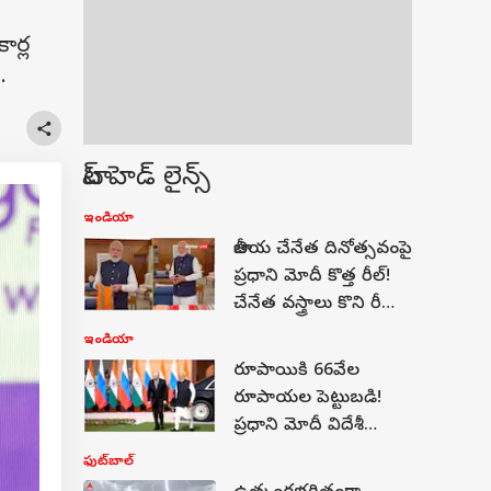
ార్ల
ి.
టాప్ హెడ్ లైన్స్
ఇండియా
జాతీయ చేనేత దినోత్సవంపై
ప్రధాని మోదీ కొత్త రీల్‌!
చేనేత వస్త్రాలు కొని రీల్స్
చేయాలని పిలుపు!
ఇండియా
రూపాయికి 66వేల
రూపాయల పెట్టుబడి!
ప్రధాని మోదీ విదేశీ
పర్యటన ఖర్చుపై కీలక
ఫుట్‌బాల్
ప్రకటన!