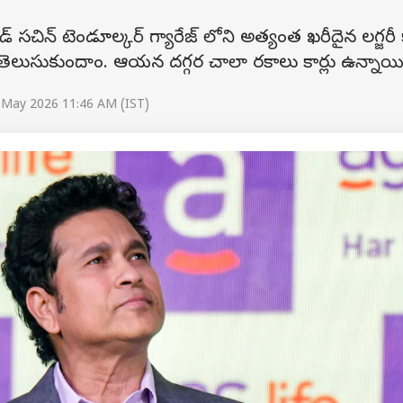
ండ్ సచిన్ టెండూల్కర్ గ్యారేజ్ లోని అత్యంత ఖరీదైన లగ్జరీ క
 తెలుసుకుందాం. ఆయ‌న ద‌గ్గ‌ర చాలా ర‌కాలు కార్లు ఉన్నాయ
 May 2026 11:46 AM (IST)