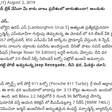
_rt)
August 2, 2019
యాండ్ బ్రేక్ వేసినా మీ కారు వాలు ప్రదేశంలో జారుతుందా? అందుకు
 ఎస్..
ో లంబోర్ఘిని ఉరస్ ఎస్ (Lamborghini Urus S) అత్యంత ప్రత్యేకమైనదిగా
పర్ఫార్మెన్స్ ఎస్‌యూవీగా గుర్తింపు తెచ్చుకున్న ఈ మోడల్ లో 4.0-లీటర్ వీ8 
ర్స్‌పవర్, 850 ఎన్ఎమ్ పీక్ టార్క్‌ను ప్రొడ్యూస్ చేస్తుంది. 8-స్పీడ్
ఈ కారు నాలుగు చక్రాలకు పవర్‌ను అందిస్తుంది. దీనితో పాటు సచిన్ ఇటీ
ీ ఎడిషన్ (Range Rover SV Edition) లగ్జరీ కారును చేర్చాడు. దీని ధర
ందులో 3.0-లీటర్ సిక్స్-సిలిండర్ టర్బో-పెట్రోల్ ఇంజన్ అమర్చారు.
ట్టి పోటీ ఇవ్వనున్న Jeep Renegade.. దీని ధర, ఫీచర్లు చూసి
డ్ స్పోర్ట్స్ కార్ పోర్షే 911 టర్బో (Porsche 911 Turbo). గ్రే కలర్ అల్లా
గ్‌తో ఉండే ఈ కారు ధర ఇండియాలో దాదాపు రూ. 3.13 కోట్లు ఉంటుంది. ఇందుల
జన్ ఉంది. ఇది కేవలం 2.2 సెకన్లలోనే 0 నుండి 96 కిలోమీటర్ల వేగాన్ని
షయానికి వస్తే ఆయన కలెక్షన్ లో బీఎమ్‌డబ్ల్యూ 7 సిరీస్ (BMW 740Li)
ిపించినా జర్మన్ ఇంజనీరింగ్ అద్భుతమైన కంఫర్ట్, పర్ఫార్మెన్స్ బ్యాలెన్స్