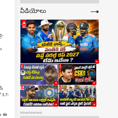
వీడియోలు
బై-
వల
య్
ో 3.7-
Advertisement
‌ను ఈ