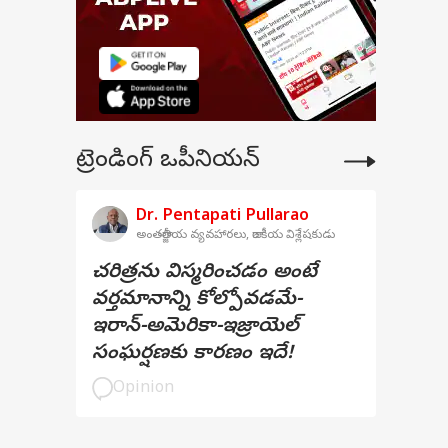
ట్రెండింగ్ ఒపీనియన్
Dr. Pentapati Pullarao
అంతర్జాతీయ వ్యవహారలు, రాజకీయ విశ్లేషకుడు
చరిత్రను విస్మరించడం అంటే
వర్తమానాన్ని కోల్పోవడమే-
ఇరాన్-అమెరికా-ఇజ్రాయెల్
సంఘర్షణకు కారణం ఇదే!
Opinion