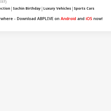
(IST)
యా వర్సెస్ పాకిస్తాన్
తెలంగాణ విద్యుత్
ధోనీ నడిపే కేటీఎం 390
సీని
ల్టేజ్ ఫైట్ కు రంగం
భద్రతకు సింగరేణి చారిత్రక
డ్యూక్ ఫీచర్లు, ధర వింటే
టెస్
ection
Sachin Birthday
Luxury Vehicles
Sports Cars
ధం, ఉమెన్స్ టి20
ముందడుగు - ఒడిశా నైనీ
ఆశ్చర్యపోతారు!
సం
యా కప్ షెడ్యూల్
నుంచి తొలి బొగ్గు రైల్వే రేక్
ywhere - Download ABPLIVE on
Android
and
iOS
now!
్
రాక!