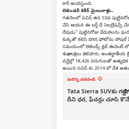
కార్ అందిస్తుంది.
లెజెండరీ కెరీర్ మైలురాళ్లు..
గ‌త‌నెల‌లో స‌చిన్ తన 53వ పుట్టినర
వ్యక్తి
చేసి ఆయన ఈ బర్త్ డే సెలబ్రేషన్స్ చే
దేవుడు" పుట్టినరోజు వేడుకలను ఘనంగ
కుక్కతో కలిసి దిగిన ఫోటోను సోషల్ 
అగ
హలో గెస్ట్
సమయంలో లెజెండ్స్ క్లబ్ ఈవెంట్ లో 
ఇండ
శుభాకాంక్షలు తెలిపారు.
అంతర్జాతీయ క్ర
మాతో ప్రచారం చేయండి
వన్డేల్లో 18,426 పరుగులతో అత్యధిక ర
కేరీర్స్
అయిన సచిన్ కు 2014 లో దేశ అత్యున
మా గురించి
మరిన్ని చదవండి
అభిప్రాయాన్ని పంపండి
జెన్
Tata Sierra SUVకు గట్టి
మమ్మల్ని సంప్రదించండి
మద్
దీని ధర, ఫీచర్లు చూసి క
భగవ
క్రికెట్
ప్రైవసీ పాలసీ
వ్యవ
కోస
కామ