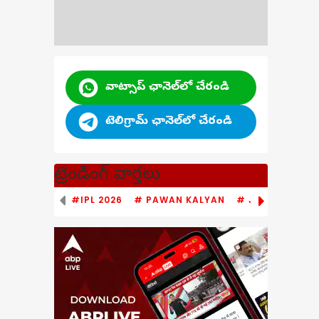
వాట్సాప్ ఛానెల్‌లో చేరండి
టెలిగ్రామ్ ఛానెల్‌లో చేరండి
ట్రెండింగ్ వార్తలు
#IPL 2026
# PAWAN KALYAN
# JAGAN MOHA