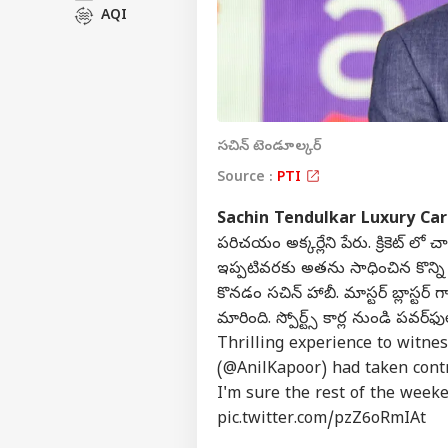
AQI
సచిన్ టెండూల్కర్
Source :
PTI
Sachin Tendulkar Luxury Car 
ప‌రిచ‌యం అక్క‌ర్లేని పేరు. క్రికెట్ ల
ఇప్ప‌టివ‌ర‌కు అత‌ను సాధించిన కొన్ని 
కొన‌డం స‌చిన్ హాబీ. మాస్టర్ బ్లాస్టర్ 
మారింది. స్పోర్ట్స్ కార్ల నుండి పవ
Thrilling experience to witness
(
@AnilKapoor
) had taken cont
I'm sure the rest of the weeke
pic.twitter.com/pzZ6oRmIAt