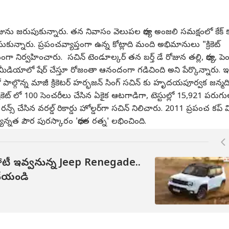
ోజును జరుపుకున్నారు. తన నివాసం వెలుపల భార్య అంజలి సమక్షంలో కేక్ 
గత కార్నర్
సుకున్నారు. ప్రపంచవ్యాప్తంగా ఉన్న కోట్లాది మంది అభిమానులు "క్రికెట్
ా నిర్వహించారు. సచిన్ టెండూల్కర్ తన బర్త్ డే రోజున తల్లి, భార్య, ప
మీడియాలో షేర్ చేస్తూ రోజంతా ఆనందంగా గడిచింది అని పేర్కొన్నారు. ఇ
్ర కథనాలు
టాప్ రీల్స్
పాల్గొన్న మాజీ క్రికెటర్ హర్భజన్ సింగ్ సచిన్ కు హృదయపూర్వక జన్మద
ియా
ఇండియా
తిరుపతి
సినిమా
ికెట్ లో 100 సెంచరీలు చేసిన ఏకైక ఆటగాడిగా, టెస్టుల్లో 15,921 పరుగు
న్స్ చేసిన వరల్డ్ రికార్డు హోల్డర్‌గా సచిన్ నిలిచారు. 2011 ప్రపంచ కప్ 
్నత పౌర పురస్కారం 'భారత రత్న' లభించింది.
‌జీ ఆందోళనలకు
నిరుద్యోగంపై కాక్రోచ్‌ జనతా
తిరుపతిలో టీడీపీ నేత జేబీ
కొరి
 పోటీ ఇవ్వనున్న Jeep Renegade..
దతుగా మోహన్
పార్టీ సమరశంఖం!
శ్రీనివాస్ ఇంటిపై వైసీపీ
రివ్
ొనేయండి
త్ కీలక ప్రకటన!
దేశవ్యాప్తంగా క్యా బోల్తీ
తెలంగాణ
కార్యకర్తల దాడి - పనబాక
ఆటో
తేజ
ఆట
స్థాగత దిద్దుబాటు
పబ్లిక్‌ పేరుతో ప్రచారం!
లక్ష్మి, పులివర్తి నాని ఫైర్!
పడి
ం ఉద్యమం జరగాలని
ెంట్