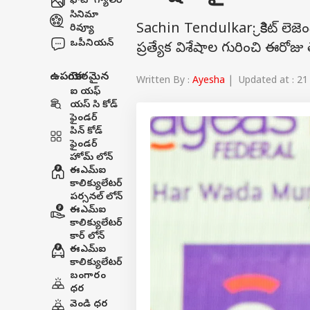
ఫోటో గ్యాలరీ
సినిమా
Sachin Tendulkar: క్రికెట్ లెజె
రివ్యూ
ఒపీనియన్
ప్రత్యేక విశేషాల గురించి ఈరోజు
ఉపయోగకరమైన
Written By :
Ayesha
| Updated at : 21
ఐ యఫ్
యస్ సి కోడ్
ఫైండర్
పిన్ కోడ్
ఫైండర్
హోమ్ లోన్
ఈఎమ్ఐ
కాలిక్యులేటర్
పర్సనల్ లోన్
ఈఎమ్ఐ
కాలిక్యులేటర్
కార్ లోన్
ఈఎమ్ఐ
కాలిక్యులేటర్
బంగారం
ధర
వెండి ధర