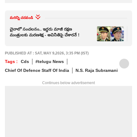
మరిన్ని చదవండి
చైనాలో సంచలనం.. ఇద్దరు మాజీ రక్షణ
దిన
మంత్రులకు మరణశిక్ష - అవినీతిపై చేశారనే !
ఇదే 
PUBLISHED AT : SAT, MAY 9,2026, 3:35 PM (IST)
Tags :
Cds
#telugu News
Chief Of Defence Staff Of India
N.S. Raja Subramani
Continues below advertisement