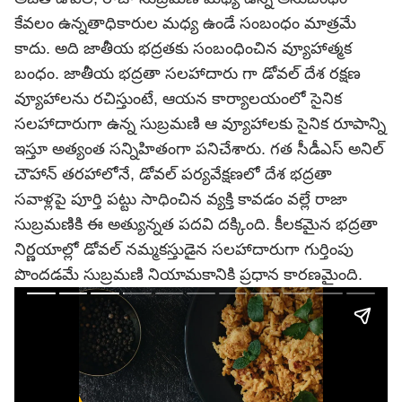
కేవలం ఉన్నతాధికారుల మధ్య ఉండే సంబంధం మాత్రమే
కాదు. అది జాతీయ భద్రతకు సంబంధించిన వ్యూహాత్మక
బంధం. జాతీయ భద్రతా సలహాదారు గా డోవల్ దేశ రక్షణ
వ్యూహాలను రచిస్తుంటే, ఆయన కార్యాలయంలో సైనిక
సలహాదారుగా ఉన్న సుబ్రమణి ఆ వ్యూహాలకు సైనిక రూపాన్ని
ఇస్తూ అత్యంత సన్నిహితంగా పనిచేశారు. గత సీడీఎస్ అనిల్
చౌహాన్ తరహాలోనే, డోవల్ పర్యవేక్షణలో దేశ భద్రతా
సవాళ్లపై పూర్తి పట్టు సాధించిన వ్యక్తి కావడం వల్లే రాజా
సుబ్రమణికి ఈ అత్యున్నత పదవి దక్కింది. కీలకమైన భద్రతా
నిర్ణయాల్లో డోవల్ నమ్మకస్తుడైన సలహాదారుగా గుర్తింపు
పొందడమే సుబ్రమణి నియామకానికి ప్రధాన కారణమైంది.