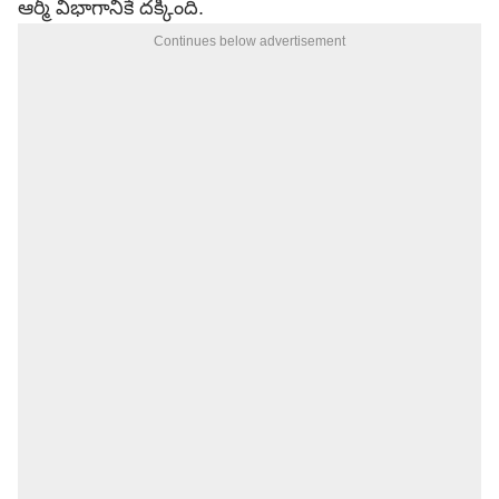
ఆర్మీ విభాగానికే దక్కింది.
Continues below advertisement