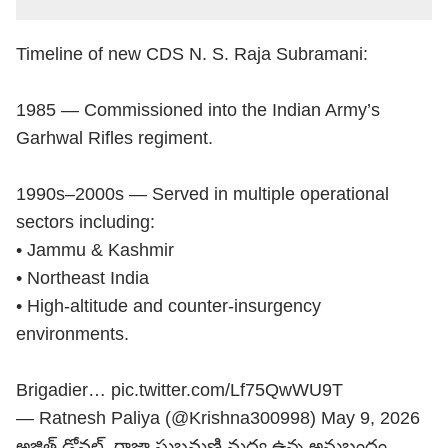
Timeline of new CDS N. S. Raja Subramani:
1985 — Commissioned into the Indian Army’s
Garhwal Rifles regiment.
1990s–2000s — Served in multiple operational
sectors including:
• Jammu & Kashmir
• Northeast India
• High-altitude and counter-insurgency
environments.
Brigadier…
pic.twitter.com/Lf75QwWU9T
— Ratnesh Paliya (@Krishna300998)
May 9, 2026
అజిత్ డోవల్, రాజా సుబ్రమణి మధ్య ఉన్న అనుబంధం