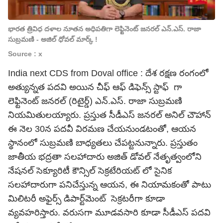
భారత త్రివిధ దళాల నూతన అధిపతిగా లెఫ్టినెంట్ జనరల్ ఎన్.ఎస్. రాజా
సుబ్రమణి - అజిల్ ధోవల్ మార్క్ !
Source : x
India next CDS from Doval office : దేశ రక్షణ రంగంలో
అత్యున్నత పదవి అయిన చీఫ్ ఆఫ్ డిఫెన్స్ స్టాఫ్ గా
లెఫ్టినెంట్ జనరల్ (రిటైర్డ్) ఎన్.ఎస్. రాజా సుబ్రమణి
నియమితులయ్యారు. ప్రస్తుత సీడీఎస్ జనరల్ అనిల్ చౌహాన్
ఈ నెల 30న పదవీ విరమణ చేయనుండటంతో, ఆయన
స్థానంలో సుబ్రమణి బాధ్యతలు చేపట్టనున్నారు. ప్రస్తుతం
జాతీయ భద్రతా సలహాదారు అజిత్ డోవల్ నేతృత్వంలోని
నేషనల్ సెక్యూరిటీ కౌన్సిల్ సెక్రటేరియట్ లో సైనిక
సలహాదారుగా పనిచేస్తున్న ఆయన, ఈ నియామకంతో పాటు
మిలిటరీ అఫైర్స్ డిపార్ట్‌మెంట్ సెక్రటరీగా కూడా
వ్యవహరిస్తారు. వరుసగా మూడవసారి కూడా సీడీఎస్ పదవి