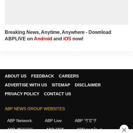
Breaking News, Anytime, Anywhere - Download
ABPLIVE on
Android
and
iOS
now!
ABOUT US
FEEDBACK
CAREERS
ADVERTISE WITH US
SITEMAP
DISCLAIMER
PRIVACY POLICY
CONTACT US
ABP NEWS GROUP WEBSITES
ABP Network
ABP Live
ABP न्यूज़
×
ABP আনন্দ
ABP माझा
ABP અસ્મિતા