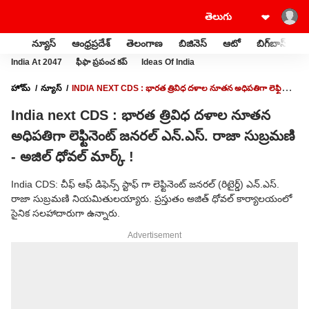
న్యూస్
ఆంధ్రప్రదేశ్
తెలంగాణ
బిజినెస్
ఆటో
బిగ్‌బాస్
స
India At 2047
ఫీఫా ప్రపంచ కప్
Ideas Of India
హోమ్
న్యూస్
INDIA NEXT CDS : భారత త్రివిధ దళాల నూతన అధిపతిగా లెఫ్టినెంట్
జనరల్ ఎన్.ఎస్. రాజా సుబ్రమణి - అజిల్ ధోవల్ మార్క్ !
India next CDS : భారత త్రివిధ దళాల నూతన
అధిపతిగా లెఫ్టినెంట్ జనరల్ ఎన్.ఎస్. రాజా సుబ్రమణి
- అజిల్ ధోవల్ మార్క్ !
India CDS: చీఫ్ ఆఫ్ డిఫెన్స్ స్టాఫ్ గా లెఫ్టినెంట్ జనరల్ (రిటైర్డ్) ఎన్.ఎస్.
రాజా సుబ్రమణి నియమితులయ్యారు. ప్రస్తుతం అజిత్ ధోవల్ కార్యాలయంలో
సైనిక సలహాదారుగా ఉన్నారు.
Advertisement