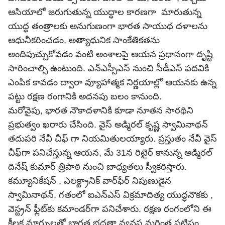
ఆసియాలో జరుగుతున్న యుద్ధాల కారణగా మారుతున్న
యుద్ధ తంత్రాలకు అనుగుణంగా భారత సాయుధ దళాలను
ఆధునీకరించడం, అత్యాధునిక సాంకేతికతను
అందిపుచ్చుకోవడం వంటి అంశాలపై ఆయన ప్రధానంగా దృష్టి
సారించాల్సి ఉంటుంది. ఎన్ఎస్సీఎస్ నుంచి సీడీఎస్ పదవికి
ఎంపిక కావడం ద్వారా వ్యూహాత్మక నిర్ణయాల్లో ఆయనకు ఉన్న
పట్టు రక్షణ రంగానికి అదనపు బలం కానుంది.
మరోవైపు, భారత నౌకాదళానికి కూడా నూతన సారథిని
ప్రభుత్వం ఖరారు చేసింది. వైస్ అడ్మిరల్ కృష్ణ స్వామినాథన్
తదుపరి నేవీ చీఫ్ గా నియమితులయ్యారు. ప్రస్తుతం నేవీ వైస్
చీఫ్‌గా పనిచేస్తున్న ఆయన, మే 31న రిటైర్ కానున్న అడ్మిరల్
దినేష్ కుమార్ త్రిపాఠి నుంచి బాధ్యతలు స్వీకరిస్తారు.
కమ్యూనికేషన్ , ఎలక్ట్రానిక్ వార్‌ఫేర్ నిపుణుడైన
స్వామినాథన్, గతంలో ఐఎన్ఎస్ విక్రమాదిత్య యుద్ధనౌకకు ,
వెస్ట్రన్ ఫ్లీట్‌కు కమాండర్‌గా పనిచేశారు. రక్షణ రంగంలోని ఈ
కీలక మార్పులతో భారత భద్రతా వ్యవస్థ మరింత పటిష్టం