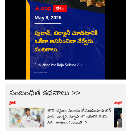
సంబంధిత కథనాలు >>
క్రికెట్
శుభసమయ
తొలి టెస్టుకు ముందు టీమిండియాకు బిగ్
షాక్.. వార్మ‌ప్ మ్యాచ్ లో బ‌రిలోకి దిగని
గిల్.. కార‌ణం ఏంటంటే..?