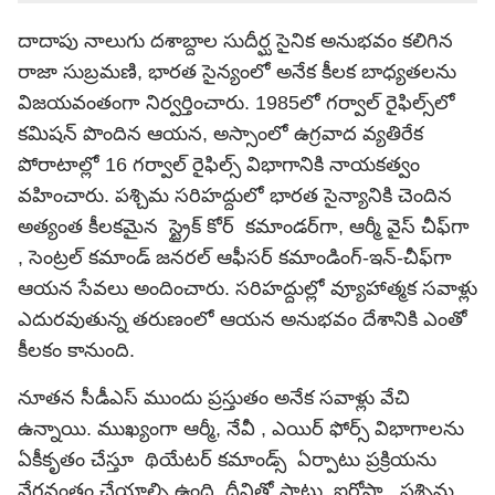
దాదాపు నాలుగు దశాబ్దాల సుదీర్ఘ సైనిక అనుభవం కలిగిన
రాజా సుబ్రమణి, భారత సైన్యంలో అనేక కీలక బాధ్యతలను
విజయవంతంగా నిర్వర్తించారు. 1985లో గర్వాల్ రైఫిల్స్‌లో
కమిషన్ పొందిన ఆయన, అస్సాంలో ఉగ్రవాద వ్యతిరేక
పోరాటాల్లో 16 గర్వాల్ రైఫిల్స్ విభాగానికి నాయకత్వం
వహించారు. పశ్చిమ సరిహద్దులో భారత సైన్యానికి చెందిన
అత్యంత కీలకమైన స్ట్రైక్ కోర్ కమాండర్‌గా, ఆర్మీ వైస్ చీఫ్‌గా
, సెంట్రల్ కమాండ్ జనరల్ ఆఫీసర్ కమాండింగ్-ఇన్-చీఫ్‌గా
ఆయన సేవలు అందించారు. సరిహద్దుల్లో వ్యూహాత్మక సవాళ్లు
ఎదురవుతున్న తరుణంలో ఆయన అనుభవం దేశానికి ఎంతో
కీలకం కానుంది.
నూతన సీడీఎస్ ముందు ప్రస్తుతం అనేక సవాళ్లు వేచి
ఉన్నాయి. ముఖ్యంగా ఆర్మీ, నేవీ , ఎయిర్ ఫోర్స్ విభాగాలను
ఏకీకృతం చేస్తూ థియేటర్ కమాండ్స్ ఏర్పాటు ప్రక్రియను
వేగవంతం చేయాల్సి ఉంది. దీనితో పాటు, ఐరోపా , పశ్చిమ