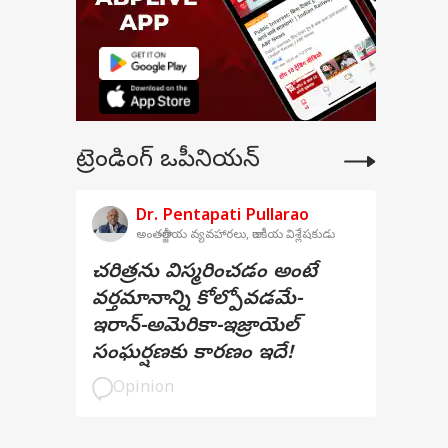
ట్రెండింగ్ ఒపీనియన్
Dr. Pentapati Pullarao
అంతర్జాతీయ వ్యవహారలు, రాజకీయ విశ్లేషకుడు
చరిత్రను విస్మరించడం అంటే
వర్తమానాన్ని కోల్పోవడమే-
ఇరాన్-అమెరికా-ఇజ్రాయెల్
సంఘర్షణకు కారణం ఇదే!
Opinion