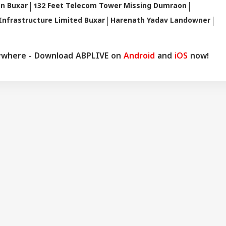
en Buxar
132 Feet Telecom Tower Missing Dumraon
Infrastructure Limited Buxar
Harenath Yadav Landowner
ywhere - Download ABPLIVE on
Android
and
iOS
now!