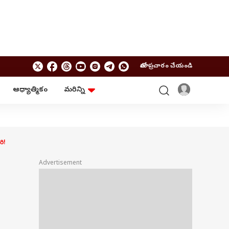
మాతో ప్రచారం చేయండి
ఆధ్యాత్మికం
మరిన్ని
బిజినెస్
ఆంధ్రప్రదేశ్
పర్సనల్ ఫైనాన్స్
అమరావతి
మ్యూచువల్ ఫండ్స్
రాజమండ్రి
ఐపీవో
కర్నూలు
ి!
బడ్జెట్
తిరుపతి
విజయవాడ
ఆధ్యాత్మికం
Advertisement
నెల్లూరు
వాస్తు
విశాఖపట్నం
శుభసమయం
ఆటో
BRAND WIRE