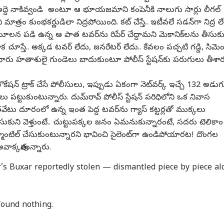
ా అద్దె నాకివ్వండి అంటూ ఆ భూయజమాని కంపెనీకి నాలుగు సార్లు లీగల్
ాత్రం కుంభకర్ణుడిలా నిద్రపోయింది. కట్ చేస్తే.. ఇటీవలే సడన్‌గా నిద్ర ల
మూలన పడి ఉన్న ఆ పాత టవర్‌ను రిపేర్ చేద్దామని మెకానిక్‌లను తీసుకు
ళ్లాక చూస్తే.. అక్కడ టవర్ లేదు, జనరేటర్ లేదు.. కేవలం పచ్చటి గడ్డి, సిమె
 వారు హతాశులై గుండెలు బాదుకుంటూ పోలీస్ స్టేషన్‌కు పరుగులు తీశార
కేషన్ ట్రాక్ చేసే పోలీసులు, ఇప్పుడు ఏకంగా నెట్‌వర్క్ ఇచ్చే 132 అడు
ుకుంటున్నారు. దుమ్‌రావ్ పోలీస్ స్టేషన్ పరిధిలోని ఒక నివాస
ూతవేటు దూరంలో ఉన్న ఇంత పెద్ద టవర్‌ను గ్యాస్ కట్టర్లతో ముక్కలు
 చేసుకుని వెళ్తుంటే.. చుట్టుపక్కల జనం ఏమనుకున్నారంటే, సదరు టెలికాం
స్మాంటిల్ చేసుకుంటున్నారని భావించి సైలెంట్‌గా ఉండిపోయారట! దొంగల
 అవాక్కవుతున్నారు.
r’s Buxar reportedly stolen — dismantled piece by piece al
 found nothing.