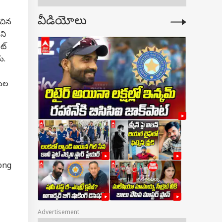
వీడియోలు
ేచిన
ని
ంట్
ు.
గుల
ong
Advertisement