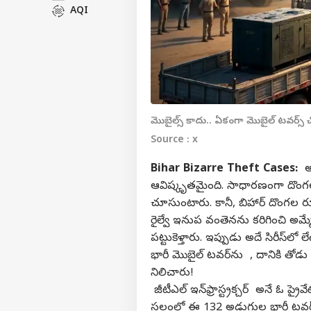
AQI
మొబైల్స్ కాదు.. ఏకంగా మొబైల్ టవర్స
Source : x
Bihar Bizarre Theft Cases:
అ
ఆవిష్కృతమైంది. సాధారణంగా దొంగలు ఇళ
చూసుంటారు. కానీ, బిహార్ దొంగల రూటే
రైల్వే ఇనుప వంతెనను కరిగించి అమ్మేస్
పట్టుకెళ్తారు. ఇప్పుడు అదే సిరీస్‌ల
భారీ మొబైల్ టవర్‌ను , దానికి తోడ
నిలిచారు!
జీటీఎల్ ఇన్‌ఫ్రాస్ట్రక్చర్ అనే ఓ ప్
స్థలంలో ఈ 132 అడుగుల భారీ టవర్‌