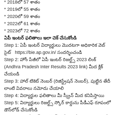
* 2018లో 57 శాతం
* 2019లో 55 శాతం
* 2020లో 59 శాతం
* 2022లో 61 శాతం
* 2023లో 72 శాతం
ఏపీ ఇంటర్ ఫలితాలు ఇలా చెక్ చేసుకోండి
Step 1: ఏపీ ఇంటర్ విద్యార్థులు మొదటగా అధికారిక వెబ్
సైట్ https://bie.ap.gov.in/ సందర్శించండి
Step 2: హోం పేజీలో ఏపీ ఇంటర్ రిజల్ట్స్ 2023 లింక్
(Andhra Pradesh Inter Results 2023 link) మీద క్లిక్
చేయండి
Step 3: హాల్ టికెట్ నెంబర్ (రిజిస్ట్రేషన్ నెంబర్), పుట్టిన తేదీ
లాంటి వివరాలు నమోదు చేయాలి
Step 4: విద్యార్థుల ఫలితాలు మీ స్క్రీన్ మీద కనిపిస్తాయి
Step 5: విద్యార్థులు రిజల్ట్స్‌ స్కోర్ కార్డును పీడీఎఫ్ రూపంలో
డౌన్‌లోడ్ చేసుకోండి