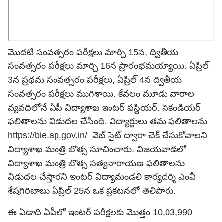
మొదటి సంవత్సరం పరీక్షలు మార్చి 15న, ద్వితీయ
సంవత్సరం పరీక్షలు మార్చి 16న ప్రారంభమయ్యాయి. ఏప్రిల్‌
3న ప్రథమ సంవత్సరం పరీక్షలు, ఏప్రిల్‌ 4న ద్వితీయ
సంవత్సరం పరీక్షలు ముగిశాయి. కేవలం మూడు వారాల
వ్యవధిలోనే ఏపీ విద్యాశాఖ ఇంటర్ ఫస్టియర్, సెకండియర్
ఫలితాలను విడుదల చేసింది. విద్యార్థులు తమ ఫలితాలను
https://bie.ap.gov.in/
వెబ్ సైట్ ద్వారా చెక్ చేసుకోవాలని
విద్యాశాఖ మంత్రి బొత్స సూచించారు. విజయవాడలో
విద్యాశాఖ మంత్రి బొత్స సత్యనారాయణ ఫలితాలను
విడుదల చేస్తారని ఇంటర్‌ విద్యామండలి కార్యదర్శి ఎంవీ
శేషగిరిబాబు ఏప్రిల్ 25న ఒక ప్రకటనలో తెలిపారు.
ఈ ఏడాది ఏపీలో ఇంటర్ పరీక్షలకు మొత్తం 10,03,990