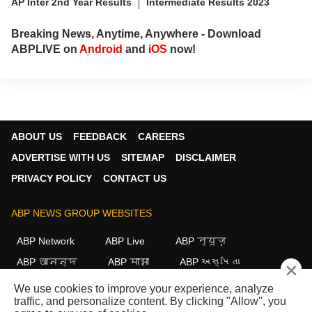
AP Inter 2nd Year Results
Intermediate Results 2023
Breaking News, Anytime, Anywhere - Download
ABPLIVE on
Android
and
iOS
now!
ABOUT US
FEEDBACK
CAREERS
ADVERTISE WITH US
SITEMAP
DISCLAIMER
PRIVACY POLICY
CONTACT US
ABP NEWS GROUP WEBSITES
ABP Network
ABP Live
ABP न्यूज़
ABP আনন্দ
ABP माझा
ABP અસ્મિતા
×
ABP Ganga
ABP ਸਾਂਝਾ
ABP நாடு
ABP దేశం
We use cookies to improve your experience, analyze
traffic, and personalize content. By clicking "Allow", you
FOLLOW US