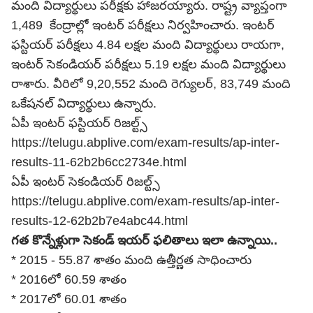
మంది విద్యార్థులు పరీక్షకు హాజ‌రయ్యారు. రాష్ట్ర వ్యాప్తంగా
1,489 కేంద్రాల్లో ఇంటర్ పరీక్షలు నిర్వహించారు. ఇంటర్‌
ఫస్టియర్‌ పరీక్షలు 4.84 లక్షల మంది విద్యార్థులు రాయగా,
ఇంటర్‌ సెకండియర్‌ పరీక్షలు 5.19 లక్షల మంది విద్యార్థులు
రాశారు. వీరిలో 9,20,552 మంది రెగ్యులర్‌, 83,749 మంది
ఒకేషనల్‌ విద్యార్థులు ఉన్నారు.
ఏపీ ఇంటర్ ఫస్టియర్ రిజల్ట్స్
https://telugu.abplive.com/exam-results/ap-inter-
results-11-62b2b6cc2734e.html
ఏపీ ఇంటర్ సెకండియర్ రిజల్ట్స్
https://telugu.abplive.com/exam-results/ap-inter-
results-12-62b2b7e4abc44.html
గత కొన్నేళ్లుగా సెకండ్‌ ఇయర్‌ ఫలితాలు ఇలా ఉన్నాయి..
* 2015 - 55.87 శాతం మంది ఉత్తీర్ణత సాధించారు
* 2016లో 60.59 శాతం
* 2017లో 60.01 శాతం