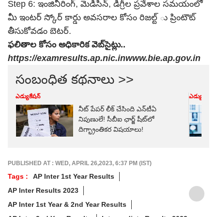
Step 6: ఇంజినీరింగ్, మెడిసిన్, డిగ్రీల ప్రవేశాల సమయంలో
మీ ఇంటర్ స్కోర్ కార్డు అవసరాల కోసం రిజల్ట్ ు ప్రింటౌట్
తీసుకోవడం బెటర్.
ఫలితాల కోసం అధికారిక వెబ్‌సైట్లు..
https://examresults.ap.nic.in
www.bie.ap.gov.in
సంబంధిత కథనాలు >>
ఎడ్యుకేషన్
ఎడ్యుకేషన్
నీట్ పేపర్‌ లీక్ చేసింది ఎన్‌టీఏ
నిపుణులే! సీబీఐ ఛార్జ్ షీట్‌లో
దిగ్భ్రాంతికర విషయాలు!
PUBLISHED AT : WED, APRIL 26,2023, 6:37 PM (IST)
Tags :
AP Inter 1st Year Results
AP Inter Results 2023
AP Inter 1st Year & 2nd Year Results