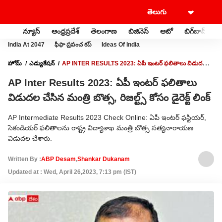
న్యూస్
ఆంధ్రప్రదేశ్
తెలంగాణ
బిజినెస్
ఆటో
బిగ్‌బాస్
స
India At 2047
ఫీఫా ప్రపంచ కప్
Ideas Of India
హోమ్
ఎడ్యుకేషన్
AP INTER RESULTS 2023: ఏపీ ఇంటర్ ఫలితాలు విడుదల
చేసిన మంత్రి బొత్స, రిజల్ట్స్ కోసం డైరెక్ట్ లింక్
AP Inter Results 2023: ఏపీ ఇంటర్ ఫలితాలు
విడుదల చేసిన మంత్రి బొత్స, రిజల్ట్స్ కోసం డైరెక్ట్ లింక్
AP Intermediate Results 2023 Check Online: ఏపీ ఇంటర్ ఫస్టియర్,
సెకండియర్ ఫలితాలను రాష్ట్ర విద్యాశాఖ మంత్రి బొత్స సత్యనారాయణ
విడుదల చేశారు.
Written By :
ABP Desam
,
Shankar Dukanam
Updated at : Wed, April 26,2023, 7:13 pm (IST)