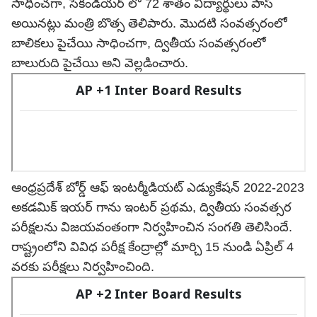
సాధించగా, సెకండియర్ లో 72 శాతం విద్యార్థులు పాస్
అయినట్లు మంత్రి బొత్స తెలిపారు. మొదటి సంవత్సరంలో
బాలికలు పైచేయి సాధించగా, ద్వితీయ సంవత్సరంలో
బాలురుది పైచేయి అని వెల్లడించారు.
ఆంధ్రప్రదేశ్ బోర్డ్ ఆఫ్ ఇంటర్మీడియట్ ఎడ్యుకేషన్ 2022-2023
అకడమిక్ ఇయ‌ర్ గాను ఇంటర్ ప్రథమ, ద్వితీయ సంవత్సర
పరీక్షలను విజయవంతంగా నిర్వహించిన సంగతి తెలిసిందే.
రాష్ట్రంలోని వివిధ పరీక్ష కేంద్రాల్లో మార్చి 15 నుండి ఏప్రిల్ 4
వరకు పరీక్షలు నిర్వహించింది.