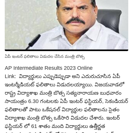
ఏపీ ఇంటర్ ఫలితాలు విడుదల చేసిన మంత్రి బొత్స
AP Intermediate Results 2023 Online
Link: విద్యార్థులు ఎప్పుడెప్పుడా అని ఎదురుచూసిన ఏపీ
ఇంటర్మీడియట్ ఫలితాలు విడుదలయ్యాయి. విజయవాడలో
రాష్ట్ర విద్యాశాఖ మంత్రి బొత్స సత్యనారాయణ బుధవారం
సాయంత్రం 6.30 గంటలకు ఏపీ ఇంటర్ ఫస్టియర్, సెకండియర్
ఫలితాలతో పాటు ఒకేషనల్ విద్యార్థుల ఫలితాలను సైతం
విద్యాశాఖ మంత్రి బొత్స ఒకేసారి విడుదల చేశారు. ఇంటర్
ఫస్టియర్ లో 61 శాతం మంది విద్యార్థులు ఉత్తీర్ణత