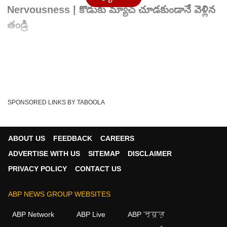
Nervousness | కొడుకు మ్యాచ్ చూడకుండానే వెళ్లిన
తండ్రి
Advertisement
SPONSORED LINKS BY TABOOLA
ABOUT US
FEEDBACK
CAREERS
ADVERTISE WITH US
SITEMAP
DISCLAIMER
PRIVACY POLICY
CONTACT US
ABP NEWS GROUP WEBSITES
Written By :
ABP Desam
09 Jun 2026 12:53 PM (IST)
ABP Network
ABP Live
ABP न्यूज़
23 ఏళ్ల యంగ్ స్పిన్నర్ మానవ్ సుతార్ కి సంబంధించి ఒక వార్త బాగా