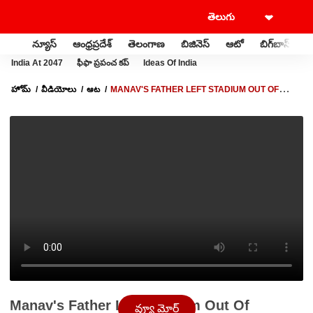
న్యూస్
ఆంధ్రప్రదేశ్
తెలంగాణ
బిజినెస్
ఆటో
బిగ్‌బాస్
స
India At 2047
ఫీఫా ప్రపంచ కప్
Ideas Of India
హోమ్
వీడియోలు
ఆట
MANAV'S FATHER LEFT STADIUM OUT OF
NERVOUSNESS | కొడుకు మ్యాచ్ చూడకుండానే వెళ్లిన తండ్రి
Manav's Father Left Stadium Out Of
వ్యూ మోర్