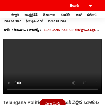
న్యూస్
ఆంధ్రప్రదేశ్
తెలంగాణ
బిజినెస్
ఆటో
బిగ్‌బాస్
స
India At 2047
ఫీఫా ప్రపంచ కప్
Ideas Of India
హోమ్
వీడియోలు
పాలిటిక్స్
TELANGANA POLITICS: మరో స్థాయికి వెళ్లిన
బూతుల పంచాయతీ.. కంట్రోల్ తప్పిన పొలిటీషియన్స్
Telangana Politics: మరో స్థాయికి వెళ్లిన బూతుల
వ్యూ మోర్