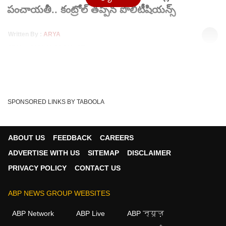
పంచాయతీ.. కంట్రోల్ తప్పిన పొలిటీషియన్స్
Written By :
ARYA
07 May 2026 11:55 PM (IST)
తెలంగాణలో ప్రధాన రాజకీయ పార్టీలలో కీలక నేతల మధ్య బూతుల
విమర్శలు తారాస్దాయికి చేరాయి. వినలేని మాటలు,...
see more
BJP
KTR
Bandi Sanjay
Revanth Reddy
Tags :
SPONSORED LINKS BY TABOOLA
BRS
Telangana Poltics
Filthy Language
Political Abuse
ABOUT US
FEEDBACK
CAREERS
ADVERTISE WITH US
SITEMAP
DISCLAIMER
PRIVACY POLICY
CONTACT US
ABP NEWS GROUP WEBSITES
ABP Network
ABP Live
ABP न्यूज़