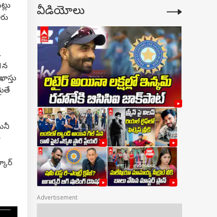
ట్లు
వీడియోలు
ూరు
.
31న
ాస్తు
ైతే
మనీ
ా
కార్
Advertisement