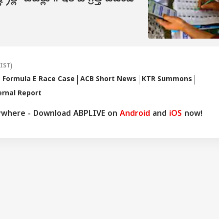
 ప్రభుత్వానికి సారీ
డీఎస్సీ 2026 నోటిఫికేషన్‌పై
20 రోజులైనా PF క్లెయిమ్
ఈ న
ిన జుకర్ బర్గ్..
కీలక అప్‌డేట్ ఇచ్చిన నారా
అమౌంట్ రాకపోతే ఏం
అసెం
్రంతో వివాదం
లోకేష్‌! డిసెంబర్‌లో
చేయాలి ? ఈ విషయాలు
సమా
ిసిపోయిందా?
ఎగ్జామ్‌!
తెలుసుకుంటే బెటర్
(IST)
Formula E Race Case
ACB Short News
KTR Summons
ernal Report
ywhere - Download ABPLIVE on
Android
and
iOS
now!