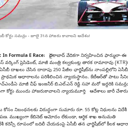
ఏసీబీ కోర్టు సమన్లు - జూలై 31న హాజరు కావాలని ఆదేశం!
 In Formula E Race:
హైదరాబాద్ వేదికగా నిర్వహించిన ఫార్ములా-ఈ 
్ వర్కింగ్ ప్రెసిడెంట్, మాజీ మంత్రి కల్వకుంట్ల తారక రామారావు (KTR)
ఏసీబీ దాఖలు చేసిన దాదాపు 250 పేజీల ఛార్జిషీట్‌ను నాంపల్లిలోని ఏసీబీ
ంది. ప్రాథమిక ఆధారాలను పరిశీలించిన న్యాయస్థానం.. కేటీఆర్‌తో పాటు సీన
‌ఎండీఏ మాజీ చీఫ్ ఇంజనీర్ బి.ఎల్.ఎన్ రెడ్డి సహా మరో ఇద్దరికి సమన్లు
గతంగా కోర్టు ముందు హాజరుకావాలని న్యాయమూర్తి ఆదేశాలు జారీ చేశారు
మళ్లింపు
ు కోసం నిబంధనలకు విరుద్ధంగా సుమారు రూ. 55 కోట్ల నిధులను విదేశీ
రోపణ. ముఖ్యంగా కేబినెట్ ఆమోదం లేకుండా, ఆర్థిక శాఖ అనుమతి
ిదేశీ కరెన్సీ రూపంలో బదిలీ చేయడంపై ఏసీబీ తన ఛార్జిషీట్‌లో కీలక ఆధ