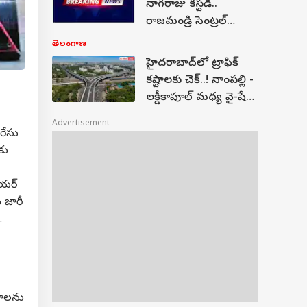
నాగరాజు కస్టడీ..
రాజమండ్రి సెంట్రల్
జైలుకు తరలింపు
తెలంగాణ
హైదరాబాద్‌లో ట్రాఫిక్
కష్టాలకు చెక్..! నాంపల్లి -
లక్డీకాపూల్ మధ్య వై-షేప్
ఫ్లైఓవర్‌కు గ్రీన్ సిగ్నల్
Advertisement
రేసు
కు
ియర్
 జారీ
.
ారాలను