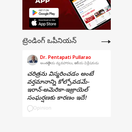
ట్రెండింగ్ ఒపీనియన్
Dr. Pentapati Pullarao
అంతర్జాతీయ వ్యవహారలు, రాజకీయ విశ్లేషకుడు
చరిత్రను విస్మరించడం అంటే
వర్తమానాన్ని కోల్పోవడమే-
ఇరాన్-అమెరికా-ఇజ్రాయెల్
సంఘర్షణకు కారణం ఇదే!
Opinion