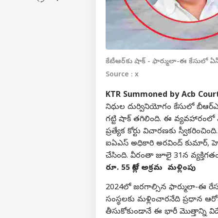
కేటీఆర్‌కు షాక్ - ఫార్ములా-ఈ కేసులో 
Source : x
KTR Summoned by Acb Court
నిధుల దుర్వినియోగం కేసులో బీఆర్ఎస
గట్టి షాక్ తగిలింది. ఈ వ్యవహారంలో 
ప్రత్యేక కోర్టు విచారణకు స్వీకరించి
ఐఏఎస్ అధికారి అరవింద్ కుమార్, హెచ్
చేసింది. వీరంతా జూలై 31న వ్యక్తి
రూ. 55 కోట్ల అక్రమ 
2024లో జరగాల్సిన ఫార్ములా-ఈ రేస
సంస్థలకు మళ్లించారనేది ప్రధాన ఆ
తీసుకోకుండానే ఈ భారీ మొత్తాన్ని వ