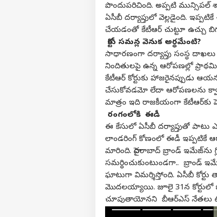
పొందుపరిచింది. అప్పటి మున్సిపల్ 
ఏసీబీ దర్యాప్తులో వెల్లడైంది. ఇప్ప
చేయడంతో కేటీఆర్ చుట్టూ ఉచ్చు బిగు
కోర్టు సమన్ల వెనుక అర్థమ
సాధారణంగా దర్యాప్తు సంస్థ దాఖలు చే
నిందితులపై ఉన్న ఆరోపణల్లో ప్రాథమ
కేటీఆర్ కోర్టుకు హాజరైనప్పుడు ఆయ
చేసుకోవడమో లేదా ఆరోపణలను క్వా
మాత్రం ఇది రాజకీయంగా కేటీఆర్‌కు 
రంగంలోకి ఈడీ
ఈ కేసులో ఏసీబీ దర్యాప్తుతో పాటు ఎన్
లాండరింగ్ కోణంలో ఈడీ ఇప్పటికే ఆర
మారింది. హైదరాబాద్ బ్రాండ్ ఇమేజ్‌ను గ
సమర్థించుకుంటుండగా.. బ్రాండ్ ఇమేజ్
ఘాటుగా విమర్శిస్తోంది. ఏసీబీ కోర్
మొదలయ్యాయి. జూలై 31న కోర్టులో జ
చూపుతాయోనని బీఆర్ఎస్ నేతలు టెన