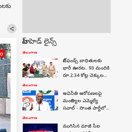
తులకు
టాప్ హెడ్ లైన్స్
తెలంగాణ
చిట్‌ఫండ్స్ బాధితులకు
భారీ ఊరట.. 93 మందికి
రూ.2.34 కోట్ల చెక్కుల
పంపిణీ
తెలంగాణ
అవినీతి ఆరోపణలపై
మంచిర్యాల ఎమ్మెల్యే
సవాల్ - సొంత పార్టీలోనే
కుట్ర జరుగుతోందని
తెలంగాణ
ఆగ్రహం
ముగిసిన మాజీ సీఐ