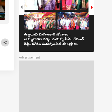
ెల 17 నుంచి ఏపీ
చుట్టూ మారుతున్న తెలంగాణ రాజకీయం!
బ్లీ వర్షాకాల
వేశాలు
ఉజ్జయిని మహంకాళి బోనాలు..
వరంగల్, ఖమ
అమ్మవారిని దర్శించుకున్న సీఎం రేవంత్
పడ్డ ఆపిల్
రెడ్డి.. బోనం సమర్పించిన మంత్రులు
ఎగబడ్డ జన
Advertisement