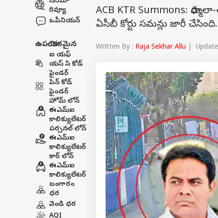
సినిమా
ACB KTR Summons: ఫార్ములా-ఈ
రివ్యూ
ఒపీనియన్
ఏసీబీ కోర్టు సమన్లు జారీ చేసిం
ఉపయోగకరమైన
Written By :
Raja Sekhar Allu
| Updated
ఐ యఫ్
యస్ సి కోడ్
ఫైండర్
పిన్ కోడ్
ఫైండర్
హోమ్ లోన్
ఈఎమ్ఐ
కాలిక్యులేటర్
పర్సనల్ లోన్
ఈఎమ్ఐ
కాలిక్యులేటర్
కార్ లోన్
ఈఎమ్ఐ
కాలిక్యులేటర్
బంగారం
ధర
వెండి ధర
AQI