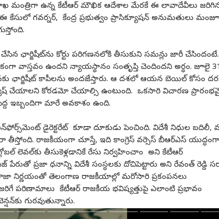
శాఖ మంత్రిగా ఉన్న కేటీఆర్ మౌఖిక ఆదేశాల మేరకే ఈ లావాదేవీలు జరిగిన
టికే ఈ కేసులో గవర్నర్, కేంద్ర ప్రభుత్వం ప్రాసిక్యూషన్ అనుమతులు మంజ
స్తోంది.
ేంటి?
సిన ఛార్జిషీట్‌ను కోర్టు పరిగణనలోకి తీసుకుని సమన్లు జారీ చేసిందంటే.
ికంగా వాస్తవం ఉందని న్యాయస్థానం సంతృప్తి చెందిందని అర్థం. జూలై 
నకు ఛార్జిషీట్ కాపీలను అందజేస్తారు. ఆ దశలో ఆయన బెయిల్ కోసం దరఖ
ష్ చేయాలని కోరడమో చేయాల్సి ఉంటుంది. ఒకసారి విచారణ ప్రారంభమ
పెద్ద ఇబ్బందిగా మారే అవకాశం ఉంది.
‌ఫోర్స్‌మెంట్ డైరెక్టరేట్ కూడా దూకుడు పెంచింది. విదేశీ నిధుల బదిలీ, 
ా తీస్తోంది. రాజకీయంగా చూస్తే, ఇది
కాంగ్రెస్
వర్సెస్ బీఆర్ఎస్ యుద్ధంగ
్లోబల్ లెవల్‌కు తీసుకెళ్లడానికే రేసు నిర్వహించాం అని కేటీఆర్
 పేరుతో ప్రజా ధనాన్ని విదేశీ సంస్థలకు దోచిపెట్టారు అని
రేవంత్ రెడ్డి
సర్
టు తాజా నిర్ణయంతో తెలంగాణ రాజకీయాల్లో మరోసారి ప్రకంపనలు
రిగే పరిణామాలు కేటీఆర్ రాజకీయ భవిష్యత్తుపై ఎలాంటి ప్రభావం
్షన్‌కు గురవుతున్నారు.