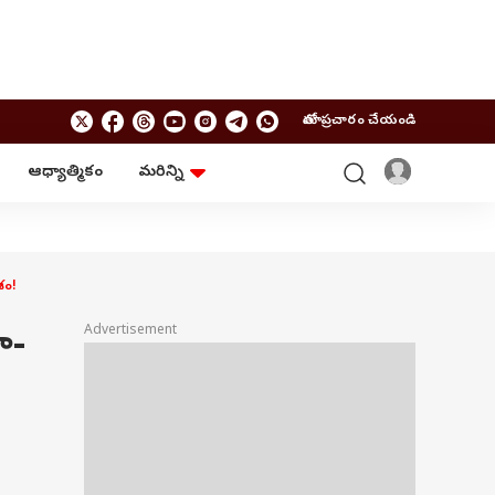
మాతో ప్రచారం చేయండి
ఆధ్యాత్మికం
మరిన్ని
బిజినెస్
ఆంధ్రప్రదేశ్
పర్సనల్ ఫైనాన్స్
అమరావతి
మ్యూచువల్ ఫండ్స్
రాజమండ్రి
ఐపీవో
కర్నూలు
శం!
బడ్జెట్
తిరుపతి
విజయవాడ
ఆధ్యాత్మికం
ా-
Advertisement
నెల్లూరు
వాస్తు
విశాఖపట్నం
శుభసమయం
ఆటో
BRAND WIRE