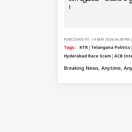
మోదీ
!
చెప్ప
LOGIN
కేంద
ముగ
PUBLISHED AT : 14 MAY 2026 06:38 PM 
Tags :
KTR
Telangana Politics
Hyderabad Race Scam
ACB Int
Breaking News, Anytime, An