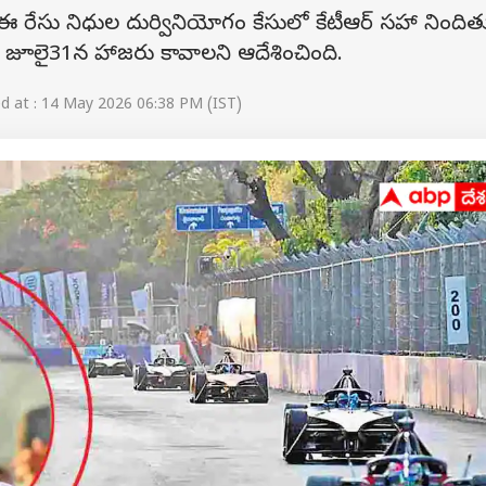
 రేసు నిధుల దుర్వినియోగం కేసులో కేటీఆర్ సహా నింది
ది. జూలై31న హాజరు కావాలని ఆదేశించింది.
 at : 14 May 2026 06:38 PM (IST)