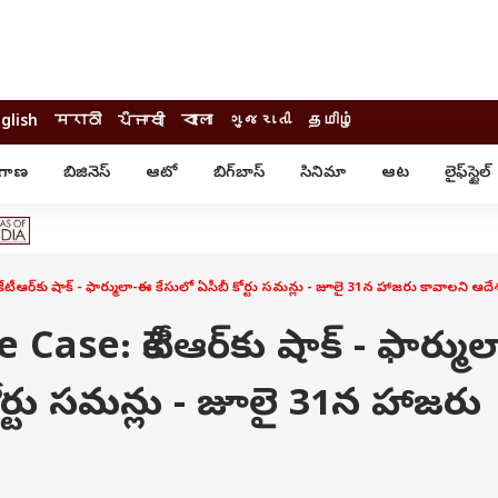
glish
मराठी
ਪੰਜਾਬੀ
বাংলা
ગુજરાતી
தமிழ்
ంగాణ
బిజినెస్
ఆటో
బిగ్‌బాస్
సినిమా
ఆట
లైఫ్‌స్టైల్‌
్టైల్
ఆరోగ్యం
ఎంటర్‌టైన్మెంట్
కార్నర్
కరోనా
సినిమా
ం
ఆయుర్వేదం
సినిమా రివ్యూ
ఓటీటీ-వెబ్‌సిరీస్‌
ఆర్‌కు షాక్ - ఫార్ములా-ఈ కేసులో ఏసీబీ కోర్టు సమన్లు - జూలై 31న హాజరు కావాలని ఆదే
ఆట
టీవీ
గాసిప్స్
క్రికెట్
ase: కేటీఆర్‌కు షాక్ - ఫార్ముల
ఐపీఎల్
్
ట్రెండింగ్
ోర్టు సమన్లు - జూలై 31న హాజరు
యువ
్ చెక్
INDIA AT 2047
ఎడ్యుకేషన్