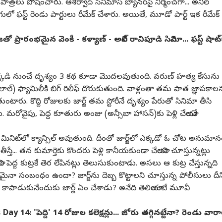
త్రలు పోషించారు. ఆశీర్వాద్ సినిమాస్ బ్యానర్‌పై నిర్మించగా... అనిల్
లో ఫస్ట్ రెండు పార్టులు రీమేక్ చేశారు. అయితే, మూడో పార్ట్ ఇక రీమేక్
ప్రారంభమైన వెంకీ - కళ్యాణ్ - అనిల్ రావిపూడి సినిమా... ఫస్ట్ షాట్
దో అక్కడి నుంచే దృశ్యం 3 కథ కూడా మొదలవుతుంది. వరుణ్ హత్య కేసును
 లాల్) ఫ్యామిలీకి బిగ్ రిలీఫ్ దొరుకుతుంది. వాళ్లంతా తమ పాత జ్ఞాపకాల
రు. కొద్ది రోజులకు జార్జ్ తమ స్టోరీనే దృశ్యం పేరుతో సినిమా తీసి
. మరోవైపు, పెద్ద కూతురు అంజు (అన్సీబా హాసన్)కు పెళ్లి చేయాలనే
మినిట్‌లో క్యాన్సిల్ అవుతుంది. దీంతో జార్జ్‌లో ఎక్కడో ఓ చోట అనుమా
తీస్తే... తన కుమార్తెకు కొందరు పెళ్లి కానీయకుండా చేయాలని చూస్తున్నట్లు
ి పెద్ద కుట్రకే తెర లేపినట్లు తెలుసుకుంటాడు. అసలు ఆ కుట్ర చేస్తున్నది
ైనా సంబంధం ఉందా? జార్జ్‌ను దెబ్బ కొట్టాలని చూస్తున్న పోలీసులు దీన్
కాపాడుకునేందుకు జార్జ్ ఏం చేశాడు? అనేది తెలియాలంటే మూవీ
y 14: 'పెద్ది' 14 రోజుల కలెక్షన్లు... జోరు తగ్గినట్టేనా? రెండు వారాల