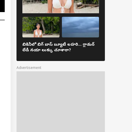
 డీఎస్సీపై
్సార్‌సీపీకి హైకోర్టు షాక్
ీబీఐ విచారణకు నిరాకరణ
ల్ వ్యవస్థను రాజకీయం
ొద్దని ఘాటు
ఖ్యలు!
చీకటి పడితే వ
బికినీలో బిగ్ బాస్ బ్యూటీ లహరి... గ్లామర్
జరుగుతుంది? - ట్
లేడీ నయా లుక్కు చూశారా?
సిరీస్
Advertisement