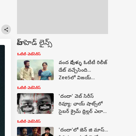
టాప్ హెడ్ లైన్స్
ఓటీటీ-వెబ్‌సిరీస్‌
వంద దేవుళ్ళు ఓటీటీ రిలీజ్
డేట్ వచ్చేసింది...
Zee5లో విజయ్
ఆంటోనీ సినిమా
ఓటీటీ-వెబ్‌సిరీస్‌
స్ట్రీమింగ్ ఎప్పుడంటే?
'దందా' వెబ్ సిరీస్
రివ్యూ: ఛాయ్ షాట్స్‌లో
సైబర్ క్రైమ్ థ్రిల్లర్ ఎలా
ఉందంటే?
ఓటీటీ-వెబ్‌సిరీస్‌
'దందా'లో జెన్ జి మాస్...