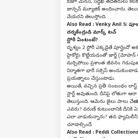
బిజూ మేనన్, సిద్ధిఖీ తదితరులు కీలకపా
జాన్సన్ మ్యూజిక్ అందించారు. తెలుగు
చేయరని తెలుస్తోంది.
Also Read :
Venky Anil 5: పూజతో 
దర్శకేంద్రుడి మార్క్ టచ్
స్టోరీ ఏంటంటే?
దృశ్యం 2 స్టోరీ ఎక్కడైతే పూర్తైం
హైకోర్టు కొట్టేయడంతో జార్జ్ (మోహన్
మర్చిపోయి ప్రశాంత జీవనం గడుపుతుంటా
నిర్మాతగా భారీ సక్సెస్ అందుకుంటాడు
ప్రయత్నాలు చేస్తుంటాడు.
అయితే, వచ్చిన ప్రతీ సంబంధం లాస్ట్ 
స్టార్ట్ అవుతుంది. దీనిపై లోతుగా ఆరా 
తెలుస్తుంది. ఆమెను జైలు పాలు చేయాలన
ఎవరు? వరుణ్ కుటుంబానికి దీనికి ఏమ
ఎలా వాడుకున్నారు? తన ఫ్యామిలీనీ 
చూడాల్సిందే.
Also Read :
Peddi Collections Da