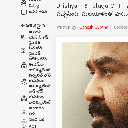
సినిమా
Drishyam 3 Telugu OTT : మోహన్ ల
రివ్యూ
ఒపీనియన్
వచ్చేసింది. మలయాళంతో పాటు 
ఉపయోగకరమైన
Written By :
Ganesh Guptha
| Updated 
ఐ యఫ్
యస్ సి కోడ్
ఫైండర్
పిన్ కోడ్
ఫైండర్
హోమ్ లోన్
ఈఎమ్ఐ
కాలిక్యులేటర్
పర్సనల్ లోన్
ఈఎమ్ఐ
కాలిక్యులేటర్
కార్ లోన్
ఈఎమ్ఐ
కాలిక్యులేటర్
బంగారం
ధర
వెండి ధర
AQI