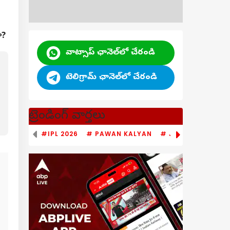
ా?
వాట్సాప్ ఛానెల్‌లో చేరండి
టెలిగ్రామ్ ఛానెల్‌లో చేరండి
ట్రెండింగ్ వార్తలు
#IPL 2026
# PAWAN KALYAN
# JAGAN MOHAN 