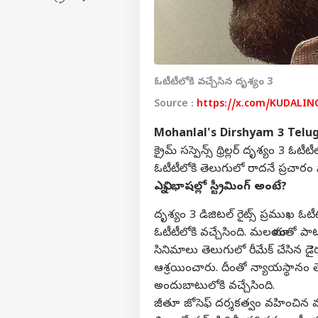
ఓటీటీలోకి వచ్చేసిన దృశ్యం 3
Source :
https://x.com/KUDALIN
Mohanlal's Dirshyam 3 Telu
క్రైమ్ సస్పెన్స్ థ్రిల్లర్ దృశ్యం 3 ఓట
ఓటీటీలోకి తెలుగులో రాదనే ప్రచారం
ఎన్ని భాషల్లో స్ట్రీమింగ్ అంటే?
దృశ్యం 3 డిజిటల్ రైట్స్ ప్రముఖ ఓట
ఓటీటీలోకి వచ్చేసింది. మలయాళంతో ప
సినిమాలు తెలుగులో రీమేక్ చేసిన డైెర
ఆశ్రయించారు. దీంతో న్యాయస్థానం తెల
అందుబాటులోకి వచ్చేసింది.
జీతూ జోసెఫ్ దర్శకత్వం వహించిన మ