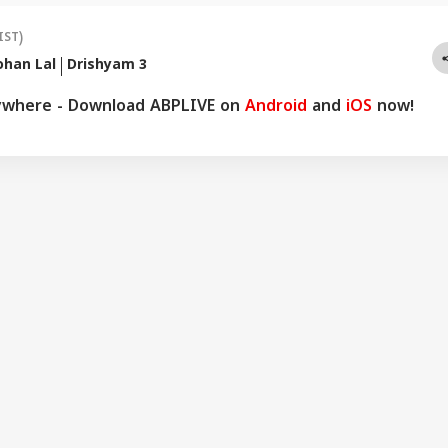
IST)
han Lal
Drishyam 3
ywhere - Download ABPLIVE on
Android
and
iOS
now!