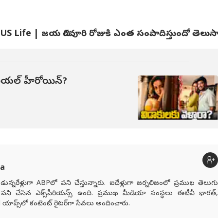
 US Life | జయ చిరవూరి రోజుకి ఎంత సంపాదిస్తుందో తెలుస
ీరియల్ హీరోయిన్?
ha
డున్నరేళ్లుగా ABPలో పని చేస్తున్నారు. ఐదేళ్లుగా జర్నలిజంలో ప్రముఖ తెలుగు
పని చేసిన ఎక్స్‌పీరియన్స్ ఉంది. ప్రముఖ మీడియా సంస్థలు ఈటీవీ భారత్,
ాప్స్‌లో కంటెంట్ రైటర్‌గా సేవలు అందించారు.