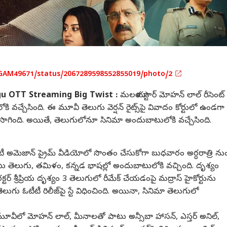
GAM49671/status/2067289598552855019/photo/2
gu OTT Streaming Big Twist :
మలయాళ స్టార్ మోహన్ లాల్ రీసెంట్
ీటీలోకి వచ్చేసింది. ఈ మూవీ తెలుగు వెర్షన్ రైట్స్‌పై వివాదం కోర్టులో ఉండగా
 సాగింది. అయితే, తెలుగులోనూ సినిమా అందుబాటులోకి వచ్చేసింది.
ీటీ అమెజాన్ ప్రైమ్ వీడియోలో సొంతం చేసుకోగా బుధవారం అర్ధరాత్రి ను
ాటు తెలుగు, తమిళం, కన్నడ భాషల్లో అందుబాటులోకి వచ్చింది. దృశ్యం
క్టర్ శ్రీప్రియ దృశ్యం 3 తెలుగులో రీమేక్ చేయడంపై మద్రాస్ హైకోర్టును
ుగు ఓటీటీ రిలీజ్‌పై స్టే విధించింది. అయినా, సినిమా తెలుగులో
ూవీలో మోహన్ లాల్, మీనాలతో పాటు అన్సీబా హాసన్, ఎస్తర్ అనిల్,