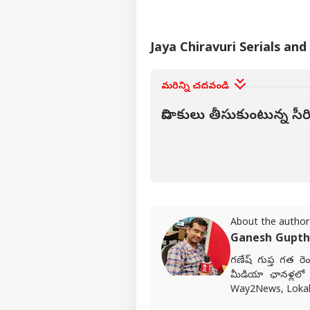
Jaya Chiravuri Serials and
మరిన్ని చదవండి
విడాకులు తీసుకుంటున్న స
About the author
Ganesh Gupt
గణేష్ గుప్త గత రెం
మీడియా ఛానళ్లలో 
Way2News, Lokal య