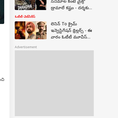
సినిమాల కంటే మైక్రో
డ్రామాలే కష్టం - దర్శకుడు
ఆదిత్య దేవులపల్లి
ఓటీటీ-వెబ్‌సిరీస్‌
ఇంటర్వ్యూ
లెనిన్ To క్రైమ్
ఇన్వెస్టిగేషన్ థ్రిల్లర్స్ - ఈ
వారం ఓటీటీ మూవీస్
కంప్లీట్ లిస్ట్
Advertisement
ంచి