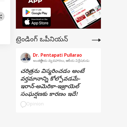
ట్రెండింగ్ ఒపీనియన్
Dr. Pentapati Pullarao
అంతర్జాతీయ వ్యవహారలు, రాజకీయ విశ్లేషకుడు
చరిత్రను విస్మరించడం అంటే
వర్తమానాన్ని కోల్పోవడమే-
ఇరాన్-అమెరికా-ఇజ్రాయెల్
సంఘర్షణకు కారణం ఇదే!
Opinion