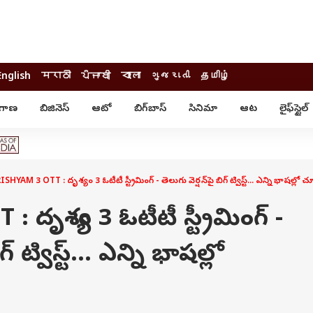
English
मराठी
ਪੰਜਾਬੀ
বাংলা
ગુજરાતી
தமிழ்
ంగాణ
బిజినెస్
ఆటో
బిగ్‌బాస్
సినిమా
ఆట
లైఫ్‌స్టైల్‌
్టైల్
ఆరోగ్యం
ఎంటర్‌టైన్మెంట్
కార్నర్
కరోనా
సినిమా
ం
ఆయుర్వేదం
సినిమా రివ్యూ
ఓటీటీ-వెబ్‌సిరీస్‌
SHYAM 3 OTT : దృశ్యం 3 ఓటీటీ స్ట్రీమింగ్ - తెలుగు వెర్షన్‌పై బిగ్ ట్విస్ట్... ఎన్ని భాషల్లో
ఆట
టీవీ
గాసిప్స్
క్రికెట్
దృశ్యం 3 ఓటీటీ స్ట్రీమింగ్ -
ఐపీఎల్
్
ట్రెండింగ్
్ ట్విస్ట్... ఎన్ని భాషల్లో
యువ
్ చెక్
INDIA AT 2047
ఎడ్యుకేషన్