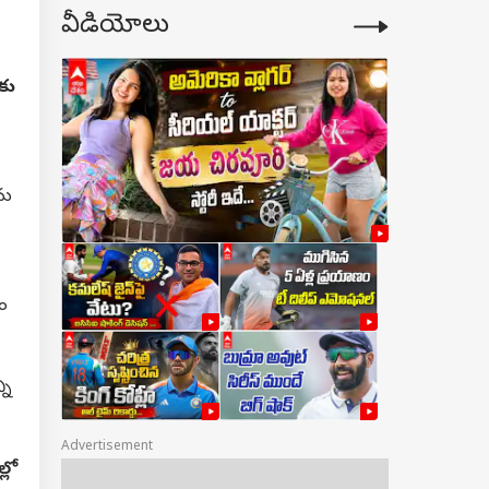
వీడియోలు
‌కు
ను
నం
ని
Advertisement
్లో