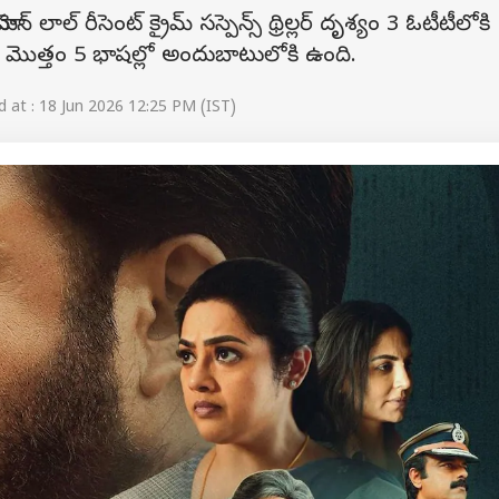
ాల్ రీసెంట్ క్రైమ్ సస్పెన్స్ థ్రిల్లర్ దృశ్యం 3 ఓటీటీలోకి
మొత్తం 5 భాషల్లో అందుబాటులోకి ఉంది.
at : 18 Jun 2026 12:25 PM (IST)