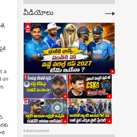
వీడియోలు
తే,
ూ
ైకి
t a
d on
s.
చి
ేరకు
Advertisement
ారి