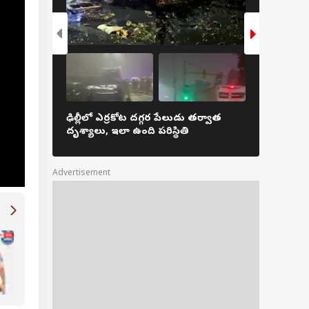
ద్యోగంపై కాక్రోచ్‌ జనతా
్టీ సమరశంఖం!
్యాప్తంగా క్యా బోల్తీ
ిక్‌ పేరుతో ప్రచారం!
ఢిల్లీలో ఎర్రకోట దగ్గర పేలుడు తర్వాత
WhatsApp 
దృశ్యాలు, ఇలా ఉంది పరిస్థితి
వచ్చిందా? ప
Advertisement
బండి భగీరథ్‌ పోక్సో కేసులో కేంద్రమంత్రిని సిట్ విచారి
వాట్సాప్ చాట్స్, కాల్ రికార్డింగ్స్ కీలకమేనా? మాజీ డీస
రెడ్డన్న ఎక్స్‌క్లూజివ్‌ ఇంటర్వ్యూ!