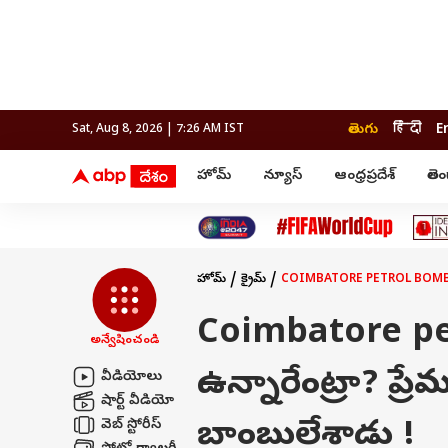
తెలుగు
हिंदी
E
Sat, Aug 8, 2026 | 7:26 AM IST
హోమ్
న్యూస్
ఆంధ్రప్రదేశ్
తెల
ఆంధ్ర నాడి
వార్తలు
లైఫ్ స
ఆంధ్రప్రదేశ్
ఫుడ్ 
ఇండియా
అమరావతి
వరంగల్
పర్సనల్ ఫైనాన్స్
ప్రపంచం
రాజమండ్రి
హైదరాబాద్
బడ్జెట్
తెలంగాణ
అంద
పాలిటిక్స్
విశాఖపట్నం
నిజామాబాద్
తెలంగాణ
ఇండియా
హోమ్
క్రైమ్
COIMBATORE PETROL BOMB ATTAC
వరంగల్
టెక్
ప్రపంచం
నల్గొండ
పాలిటిక్స్
Coimbatore pet
నిజామాబాద్
అన్వేషించండి
క్రైమ్
జాబ్స
కరీంనగర్
ఉన్నారేంట్రా? ప్ర
హైదరాబాద్
వీడియోలు
షార్ట్ వీడియో
రైతు దేశం
ఎలక్షన్
ఫ్యాక్ట
బాంబులేశాడు !
వెబ్ స్టోరీస్