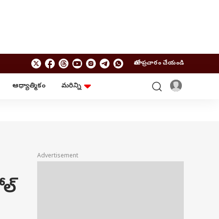
మాతో ప్రచారం చేయండి
ఆధ్యాత్మికం
మరిన్ని
బిజినెస్
ఆంధ్రప్రదేశ్
పర్సనల్ ఫైనాన్స్
అమరావతి
మ్యూచువల్ ఫండ్స్
రాజమండ్రి
ఐపీవో
కర్నూలు
బడ్జెట్
తిరుపతి
విజయవాడ
ఆధ్యాత్మికం
Advertisement
నెల్లూరు
వాస్తు
విశాఖపట్నం
శుభసమయం
ోల్
ఆటో
BRAND WIRE