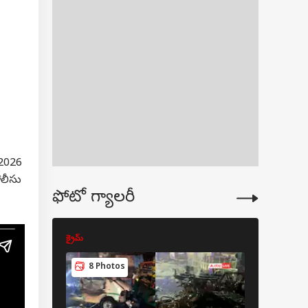
2026
లీసు
ఫోటో గ్యాలరీ
ారు.
ేట్ తల్లితో హీరో
షనల్ లవ్? - సూర్య
వనాథ్ అండ్ సన్స్ స్టోరీ
ియా
క్రైమ్
క్రైమ్
నా?
8 Photos
5 Pho