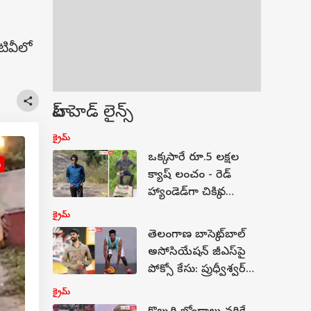
టివీలో
టాప్ హెడ్ లైన్స్
క్రైమ్
ఒక్క సారే రూ.5 లక్షల
క్యాష్ లంచం - రెడ్
హ్యాండెడ్‌గా చిక్కిన
అనకాపల్లి మైన్స్
క్రైమ్
సర్వేయర్
తెలంగాణ బాస్కెట్‌బాల్
అసోసియేషన్ జీఎస్‌పై
పోక్సో కేసు: ప్రుధ్వీశ్వర్
రెడ్డిపై మైనర్ క్రీడాకారిణి
క్రైమ్
తీవ్ర ఆరోపణలు!