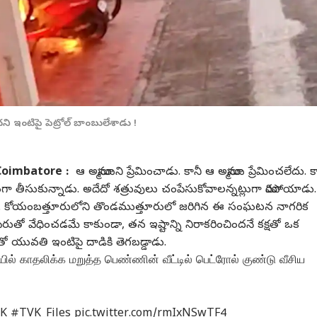
ని ఇంటిపై పెట్రోల్ బాంబులేశాడు !
oimbatore :
ఆ అమ్మాయిని ప్రేమించాడు. కానీ ఆ అమ్మాయి ప్రేమించలేదు. క
ా తీసుకున్నాడు. అదేదో శత్రువులు చంపేసుకోవాలన్నట్లుగా మారిపోయాడు.
ేశాడు. కోయంబత్తూరులోని తొండముత్తూరులో జరిగిన ఈ సంఘటన నాగరిక
ేమ పేరుతో వేధించడమే కాకుండా, తన ఇష్టాన్ని నిరాకరించిందనే కక్షతో ఒక
ో యువతి ఇంటిపై దాడికి తెగబడ్డాడు.
் காதலிக்க மறுத்த பெண்ணின் வீட்டில் பெட்ரோல் குண்டு வீசிய
K
#TVK_Files
pic.twitter.com/rmIxNSwTF4