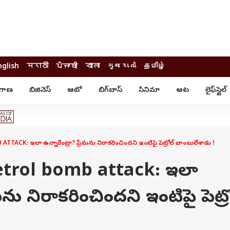
nglish
मराठी
ਪੰਜਾਬੀ
বাংলা
ગુજરાતી
தமிழ்
ంగాణ
బిజినెస్
ఆటో
బిగ్‌బాస్
సినిమా
ఆట
లైఫ్‌స్టైల్‌
్టైల్
ఆరోగ్యం
ఎంటర్‌టైన్మెంట్
కార్నర్
కరోనా
సినిమా
ం
ఆయుర్వేదం
సినిమా రివ్యూ
ఓటీటీ-వెబ్‌సిరీస్‌
K: ఇలా ఉన్నారేంట్రా? ప్రేమను నిరాకరించిందని ఇంటిపై పెట్రోల్ బాంబులేశాడు !
ఆట
టీవీ
గాసిప్స్
క్రికెట్
rol bomb attack: ఇలా
ఐపీఎల్
్
ట్రెండింగ్
ేమను నిరాకరించిందని ఇంటిపై పెట్ర
యువ
్ చెక్
INDIA AT 2047
ఎడ్యుకేషన్