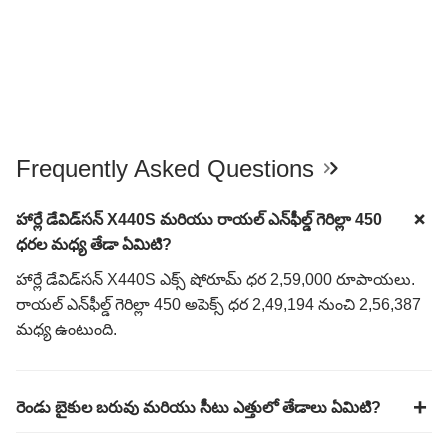
Frequently Asked Questions
హార్లే డేవిడ్‌సన్ X440S మరియు రాయల్ ఎన్‌ఫీల్డ్ గెరిల్లా 450
ధరల మధ్య తేడా ఏమిటి?
హార్లే డేవిడ్‌సన్ X440S ఎక్స్‌ షోరూమ్ ధర 2,59,000 రూపాయలు.
రాయల్ ఎన్‌ఫీల్డ్ గెరిల్లా 450 అపెక్స్‌ ధర 2,49,194 నుంచి 2,56,387
మధ్య ఉంటుంది.
రెండు బైకుల బరువు మరియు సీటు ఎత్తులో తేడాలు ఏమిటి?