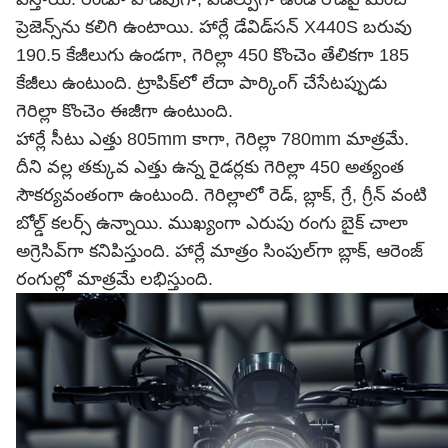
ప్రెజెన్స్‌ను కలిగి ఉంటాయి. హార్లే డేవిడ్‌సన్ X440S బరువు
190.5 కేజీలుగు ఉండగా, గెరిల్లా 450 కొంచెం తేలికగా 185
కేజీలు ఉంటుంది. ట్రాపిక్‌లో లేదా పార్కింగ్ చేసేటప్పుడు
గెరిల్లా కొంచెం ఈజీగా ఉంటుంది.
హార్లే సీటు ఎత్తు 805mm కాగా, గెరిల్లా 780mm మాత్రమే.
దీని వల్ల తక్కువ ఎత్తు ఉన్న రైడర్లకు గెరిల్లా 450 అత్యంత
సౌకర్యవంతంగా ఉంటుంది. గెరిల్లాలో రెడ్‌, బ్లాక్‌, గ్రే, గ్రీన్ వంటి
బోల్డ్‌ కలర్స్‌ ఉన్నాయి. ముఖ్యంగా ఎరుపు రంగు బైక్‌ చాలా
అగ్రెసివ్‌గా కనిపిస్తుంది. హార్లే మాత్రం సింపుల్‌గా బ్లాక్‌, ఆరెంజ్‌
రంగుల్లో మాత్రమే లభిస్తుంది.