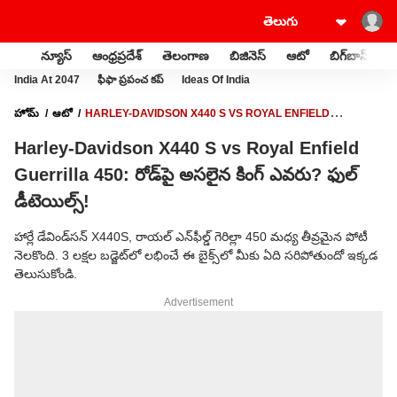
న్యూస్
ఆంధ్రప్రదేశ్
తెలంగాణ
బిజినెస్
ఆటో
బిగ్‌బాస్
స
India At 2047
ఫీఫా ప్రపంచ కప్
Ideas Of India
హోమ్
ఆటో
HARLEY-DAVIDSON X440 S VS ROYAL ENFIELD
GUERRILLA 450: రోడ్‌పై అసలైన కింగ్ ఎవరు? ఫుల్ డీటెయిల్స్!
Harley-Davidson X440 S vs Royal Enfield
Guerrilla 450: రోడ్‌పై అసలైన కింగ్ ఎవరు? ఫుల్
డీటెయిల్స్!
హార్లే డేవిండ్‌సన్ X440S, రాయల్ ఎన్‌ఫీల్డ్‌ గెరిల్లా 450 మధ్య తీవ్రమైన పోటీ
నెలకొంది. 3 లక్షల బడ్జెట్‌లో లభించే ఈ బైక్స్‌లో మీకు ఏది సరిపోతుందో ఇక్కడ
తెలుసుకోండి.
Advertisement