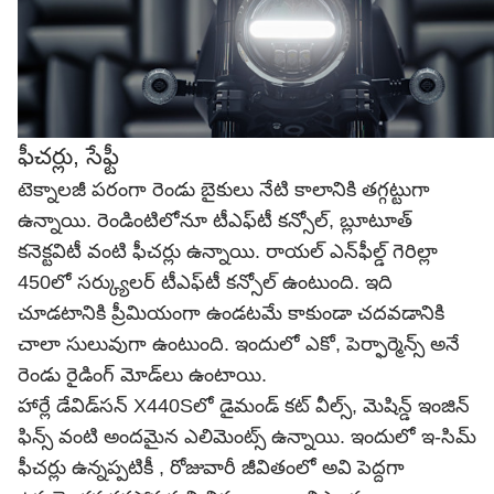
ఫీచర్లు, సేఫ్టీ
టెక్నాలజీ పరంగా రెండు బైకులు నేటి కాలానికి తగ్గట్టుగా
ఉన్నాయి. రెండింటిలోనూ టీఎఫ్‌టీ కన్సోల్‌, బ్లూటూత్
కనెక్టవిటీ వంటి ఫీచర్లు ఉన్నాయి. రాయల్ ఎన్‌ఫీల్డ్ గెరిల్లా
450లో సర్క్యులర్‌ టీఎఫ్‌టీ కన్సోల్‌ ఉంటుంది. ఇది
చూడటానికి ప్రీమియంగా ఉండటమే కాకుండా చదవడానికి
చాలా సులువుగా ఉంటుంది. ఇందులో ఎకో, పెర్ఫార్మెన్స్ అనే
రెండు రైడింగ్ మోడ్‌లు ఉంటాయి.
హార్లే డేవిడ్‌సన్ X440Sలో డైమండ్‌ కట్ వీల్స్, మెషిన్డ్‌ ఇంజిన్‌
ఫిన్స్‌ వంటి అందమైన ఎలిమెంట్స్‌ ఉన్నాయి. ఇందులో ఇ-సిమ్‌
ఫీచర్లు ఉన్నప్పటికీ , రోజువారీ జీవితంలో అవి పెద్దగా