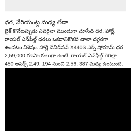
ధర, వేరియంట్ల మధ్య తేడా
బైక్ కొనేటప్పుడు ఎవరైనా ముందుగా చూసేది ధర. హార్లే,
రాయల్‌ ఎన్‌ఫీల్డ్ ధరలు ఒకదానికొకటి చాలా దగ్గరగా
ఉండటం విశేషం. హార్లే డేవిడ్‌సన్ X440S ఎక్స్‌ షోరూమ్ ధర
2,59,000 రూపాయలుగా ఉంటే, రాయల్‌ ఎన్‌ఫీల్డ్‌ గెరిల్లా
450 అపెక్స్‌ 2,49, 194 నుంచి 2,56, 387 మధ్య ఉంటుంది.