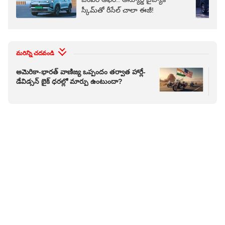
స్కీమ్‌తో రీసేల్‌ చాలా ఈజీ!
మరిన్ని చదవండి
అమెరికా-భారత్ వాణిజ్య ఒప్పందం తర్వాత హార్లే-
150 
డేవిడ్సన్ బైక్‌ ధరల్లో మార్పు ఉంటుందా?
పెట్
కూడ