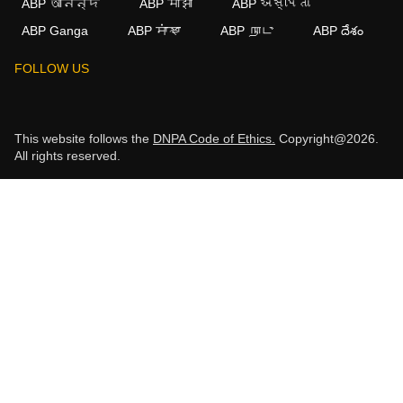
ABP আনন্দ
ABP माझा
ABP અસ્મિતા
ABP Ganga
ABP ਸਾਂਝਾ
ABP நாடு
ABP దేశం
FOLLOW US
This website follows the
DNPA Code of Ethics.
Copyright@2026.
All rights reserved.