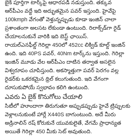
బైక్‌ పూర్తిగా టార్క్‌పై ఆధారపడి నడుస్తుంది. తక్కువ
ఆర్‌పీఎం వద్దే ఇది అద్భుతమైన పవర్‌ ఇస్తుంది. హైవేపై
100kmph వేగంతో వెళ్తున్నప్పుడు కూడా ఇంజిన్ చాలా
ప్రశాంతంగా అలసట లేకుండా ఉంటుంది. రిలాక్స్‌డ్‌గా రైడ్‌
చేయాలనుకునే వారికి ఇది బెస్ట్ ఛాయిస్‌.
రాయల్‌ఎన‌ఫీల్డ్ గెరిల్లా 450లో 452cc లిక్విడ్ కూల్డ్ ఇంజిన్
ఉంది. ఇది 40PS పవర్‌, 40Nm టార్క్‌ను ఇస్తుంది. గెరిల్లా
ఇంజిన్ మూడు వేల ఆర్‌పీఎం దాటిన తర్వాత అసలైన
విశ్వరూపం చూపిస్తుంది. అకస్మాత్తుగా పవర్ పెరగం వల్ల
రైడర్‌కు ఒకరకమైన థ్రిల్ కలుగుతుంది. ఇది వేగంగా
దూసుకుపోయే స్వభావం కలిగి ఉంటుంది.
ఎవరు ఏ బైక్ కొనుగోలు చేయాలి
సిటీలో హూందాగా తిరుగుతూ అప్పుడప్పుడు హైవే ట్రిప్పులకు
వెళ్లాలనుకుంటే హార్లే X440S బాగుంటుంది. అదే మీరు
అడ్రినాలిన్ రష్ కోరుకునే యువకులైతే, వేగమే ప్రాధాన్యత
అయితే గెరిల్లా 450 మీకు సెట్ అవుతుంది.