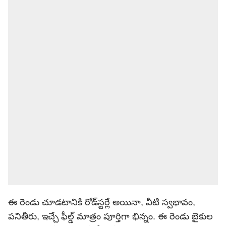
ఈ రెండు చూడటానికి రోడ్‌స్టర్లే అయినా, వీటి స్వభావం,
పనితీరు, ఇచ్చే ఫీల్డ్ మాత్రం పూర్తిగా భిన్నం. ఈ రెండు బైకుల