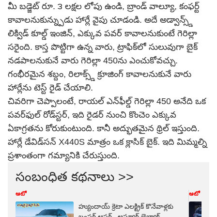
మీ బడ్జెట్‌ రూ. ౩ లక్షల లోపు ఉండి, బ్రాండ్ వాల్యూ, కంఫర్ట్
కావాలనుకున్న్పుడు హార్లే వైపు చూడండి. అదే అడ్వాన్స్డ్‌
లిక్విడ్ కూల్డ్ ఇంజిన్, ఎక్కువ పవర్ కావాలనుకుంటే గెరిల్లా
సరైంది. కాస్త పొట్టిగా ఉన్న వారు, ట్రాఫిక్‌లో సులువుగా బైక్
నడపాలనుకునే వారు గెరిల్లా 450ను ఎంచుకోవచ్చు.
గంభీరమైన శబ్దం, రిలాక్స్డ్‌ క్రూజింగ్ కావాలనుకునే వారు
హార్లేను టెస్ట్ రైడ్ చేయాలి.
చివరిగా చెప్పాలంటే, రాయల్ ఎన్‌ఫీల్డ్ గెరిల్లా 450 అనేది ఒక
పవర్‌ఫుల్ రోడ్‌స్టర్, ఇది రైడర్‌ నుంచి కొంచెం ఎక్కువ
ఏకాగ్రతను కోరుకుంటుంది. కానీ అద్భుతమైన థ్రిల్ ఇస్తుంది.
హార్లే డేవిడ్‌సన్ X440S మాత్రం ఒక క్లాసిక్ బైక్. ఇది మిమ్మల్ని
ప్రశాంతంగా గమ్యానికి చేరుస్తుంది.
సంబంధిత కథనాలు >>
ఆటో
ఆటో
హ్యుందాయ్ క్రెటా ఎలక్ట్రిక్‌ కొనేవాళ్లకు
బంపర్‌ ఆఫర్‌.. అస్యూర్డ్ బైబ్యాక్