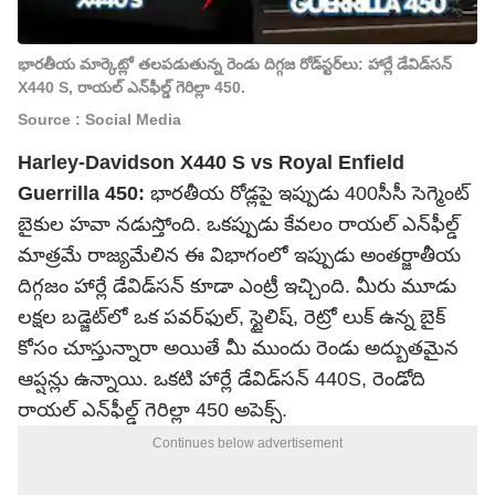
భారతీయ మార్కెట్లో తలపడుతున్న రెండు దిగ్గజ రోడ్‌స్టర్‌లు: హార్లే డేవిడ్‌సన్
X440 S, రాయల్ ఎన్‌ఫీల్డ్ గెరిల్లా 450.
Source : Social Media
Harley-Davidson X440 S vs Royal Enfield
Guerrilla 450:
భారతీయ రోడ్లపై ఇప్పుడు 400సీసీ సెగ్మెంట్‌
బైకుల హవా నడుస్తోంది. ఒకప్పుడు కేవలం రాయల్ ఎన్‌ఫీల్డ్‌
మాత్రమే రాజ్యమేలిన ఈ విభాగంలో ఇప్పుడు అంతర్జాతీయ
దిగ్గజం హార్లే డేవిడ్‌సన్ కూడా ఎంట్రీ ఇచ్చింది. మీరు మూడు
లక్షల బడ్జెట్‌లో ఒక పవర్‌ఫుల్, స్టైలిష్, రెట్రో లుక్‌ ఉన్న బైక్‌
కోసం చూస్తున్నారా అయితే మీ ముందు రెండు అద్బుతమైన
ఆప్షన్లు ఉన్నాయి. ఒకటి హార్లే డేవిడ్‌సన్ 440S, రెండోది
రాయల్ ఎన్‌ఫీల్డ్‌ గెరిల్లా 450 అపెక్స్‌.
Continues below advertisement