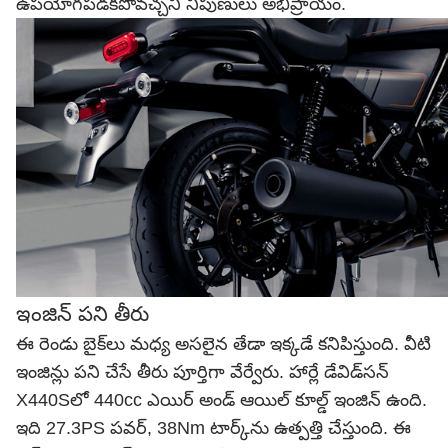
ఉపయోగపడకపోవచ్చని నిపుణులు అభిప్రాయం.
ఇంజిన్ పని తీరు
ఈ రెండు బైక్‌లు మధ్య అసలైన తేడా ఇక్కడే కనిపిస్తుంది. వీటి
ఇంజిన్లు పని చేసే తీరు పూర్తిగా వేర్వేరు. హార్లే డేవిడ్‌సన్
X440Sలో 440cc ఎయిర్‌ అండ్ ఆయిల్ కూల్డ్‌ ఇంజిన్ ఉంది.
ఇది 27.3PS పవర్‌, 38Nm టార్క్‌ను ఉత్పత్తి చేస్తుంది. ఈ