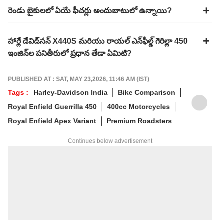
రెండు బైకులలో ఏయే ఫీచర్లు అందుబాటులో ఉన్నాయి?
హార్లే డేవిడ్‌సన్ X440S మరియు రాయల్ ఎన్‌ఫీల్డ్ గెరిల్లా 450
ఇంజిన్‌ల పనితీరులో ప్రధాన తేడా ఏమిటి?
PUBLISHED AT : SAT, MAY 23,2026, 11:46 AM (IST)
Tags :
Harley-Davidson India
Bike Comparison
Royal Enfield Guerrilla 450
400cc Motorcycles
Royal Enfield Apex Variant
Premium Roadsters
Continues below advertisement