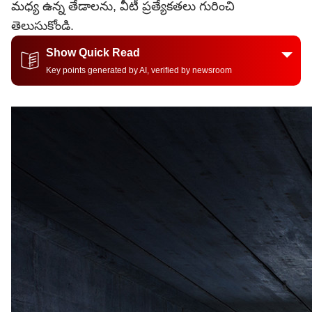
మధ్య ఉన్న తేడాలను, వీటీ ప్రత్యేకతలు గురించి
తెలుసుకోండి.
Show Quick Read
Key points generated by AI, verified by newsroom