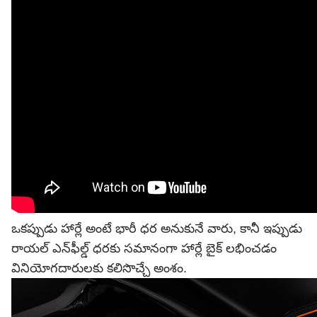
ఒకప్పుడు హార్లే అంటే భారీ ధర అనుకునే వారు, కానీ ఇప్పుడు
రాయల్‌ ఎన్‌ఫీల్డ్ ధరకు సమానంగా హార్లే బైక్ లభించడం
వినియోగదారులకు కలిసొచ్చే అంశం.