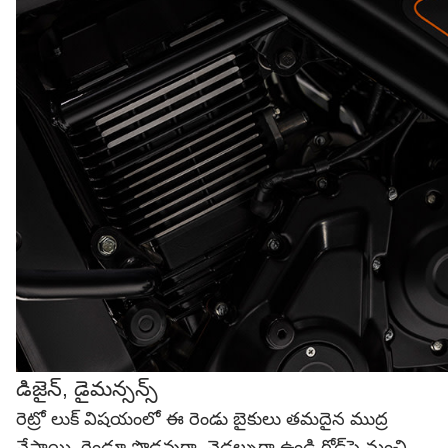
డిజైన్‌, డైమన్సన్స్‌
రెట్రో లుక్ విషయంలో ఈ రెండు బైకులు తమదైన ముద్ర
వేస్తాయి. రెండూ పొడవుగా, వెడల్పుగా ఉండి రోడ్‌పై మంచి