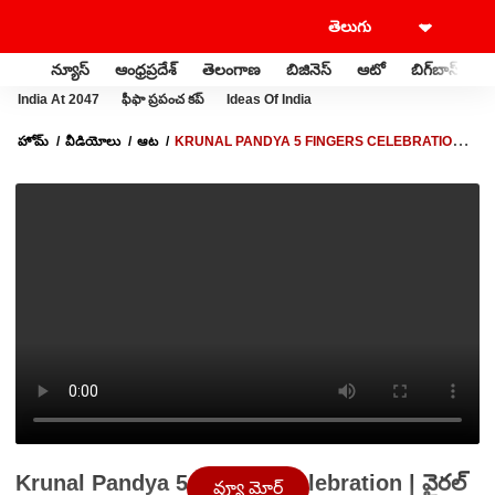
న్యూస్
ఆంధ్రప్రదేశ్
తెలంగాణ
బిజినెస్
ఆటో
బిగ్‌బాస్
స
India At 2047
ఫీఫా ప్రపంచ కప్
Ideas Of India
హోమ్
వీడియోలు
ఆట
KRUNAL PANDYA 5 FINGERS CELEBRATION |
వైరల్ అవుతున్న కృనాల్ పాండ్యా సెలబ్రేషన్స్
Krunal Pandya 5 Fingers Celebration | వైరల్
వ్యూ మోర్