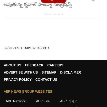
అవుతున్న కృనాల్ పాండ్యా సెలబ్రేషన్స్
Advertisement
SPONSORED LINKS BY TABOOLA
ABOUT US
FEEDBACK
CAREERS
ADVERTISE WITH US
SITEMAP
DISCLAIMER
PRIVACY POLICY
CONTACT US
Written By :
ABP Desam
02 Jun 2026 12:43 PM (IST)
ABP NEWS GROUP WEBSITES
గుజరాత్‌ను చిత్తు చేసి ఆర్‌సీబీ బ్యాక్-టు-బ్యాక్ రెండోసారి కప్పు
ABP Network
ABP Live
ABP न्यूज़
కొట్టేసింది. ఈ హిస్టారిక్ విక్టరీ ...
see more