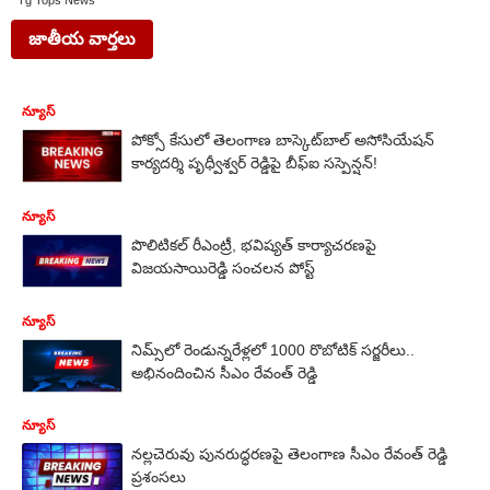
Tg Tops News
జాతీయ వార్తలు
న్యూస్
పోక్సో కేసులో తెలంగాణ బాస్కెట్‌బాల్ అసోసియేషన్
కార్యదర్శి పృధ్వీశ్వర్ రెడ్డిపై బీఫ్ఐ సస్పెన్షన్!
న్యూస్
పొలిటికల్ రీఎంట్రీ, భవిష్యత్ కార్యాచరణపై
విజయసాయిరెడ్డి సంచలన పోస్ట్
న్యూస్
నిమ్స్‌లో రెండున్నరేళ్లలో 1000 రొబోటిక్ సర్జరీలు..
అభినందించిన సీఎం రేవంత్ రెడ్డి
న్యూస్
నల్లచెరువు పునరుద్ధరణపై తెలంగాణ సీఎం రేవంత్ రెడ్డి
ప్రశంసలు