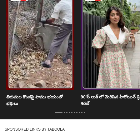
తిరుమల కొండపై పాము భయంతో
90'స్ లుక్ లో మెరిసిన హీరోయిన్ శ్
భక్తులు
శరణ్
SPONSORED LINKS BY TABOOLA