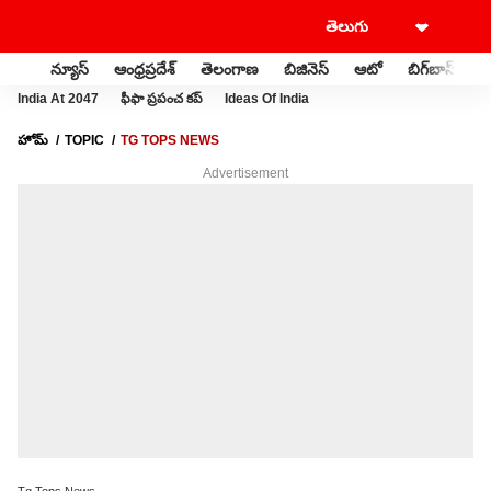
న్యూస్
ఆంధ్రప్రదేశ్
తెలంగాణ
బిజినెస్
ఆటో
బిగ్‌బాస్
స
India At 2047
ఫీఫా ప్రపంచ కప్
Ideas Of India
హోమ్
TOPIC
TG TOPS NEWS
Advertisement