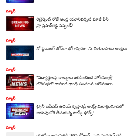
న్యూస్
రిటైర్మెంట్‌ రోజే ఆంధ్ర యూనివర్సిటీ మాజీ వీసీ
ప్రొ.ప్రసాద్‌రెడ్డి సస్పెండ్!
న్యూస్
నో ఫ్లయింగ్ జోన్‌గా భోగాపురం- 72 గంటలపాటు ఆంక్షలు
న్యూస్
"విద్యార్థులపై కాల్పులు జరిపించింది హోంమంత్రే"
లోక్‌సభలో రాహుల్ గాంధీ సంచలన ఆరోపణలు
న్యూస్
ట్రైనీ ఐపీఎస్ ఉదయ్ కృష్ణారెడ్డి అరెస్ట్-మిర్యాలగూడలో
అదుపులోకి తీసుకున్న టాస్క్ ఫోర్స్!
న్యూస్
యశోదా ఆసుపత్రికి వెళ్లిన కేసీఆర్.. పెద్ది సుదర్శన్ రెడ్డి