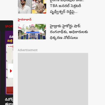
లైంగిక వేధింపుల కేసు..
డిమాండ్
TBA జనరల్ సెక్రటరీ
పృథ్వీశ్వర్ రెడ్డిపై
సస్పెన్షన్ వేటు
హైదరాబాద్
హైడ్రాకు హైకోర్టు షాక్:
SPORTS
ENTERTAINMENT
LIFESTYLE
రంగనాథ్‌కు, అధికారులకు
ధిక్కరణ నోటీసులు
Advertisement
డివోర్స్ కాంట్రావర్సీ
కొరియన్ కనకరాజు
సింహాచలం
తర్వాత మల్లి కనిపించిన
సినిమాను ఎంజాయ్
నరసింహస్