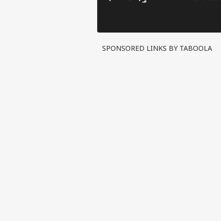
వ్యక్తి
అగ
SPONSORED LINKS BY TABOOLA
హలో గెస్ట్
అమర
మాతో ప్రచారం చేయండి
కేరీర్స్
మా గురించి
అభిప్రాయాన్ని పంపండి
వైఎస
మమ్మల్ని సంప్రదించండి
న్య
రాష్ట
తిరు
ప్రైవసీ పాలసీ
ముర
"వై
కుట