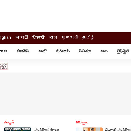
nglish
मराठी
ਪੰਜਾਬੀ
বাংলা
ગુજરાતી
தமிழ்
ంగాణ
బిజినెస్
ఆటో
బిగ్‌బాస్
సినిమా
ఆట
లైఫ్‌స్టైల్‌
్టైల్
ఆరోగ్యం
ఎంటర్‌టైన్మెంట్
కార్నర్
కరోనా
సినిమా
ం
ఆయుర్వేదం
సినిమా రివ్యూ
ఓటీటీ-వెబ్‌సిరీస్‌
ఆట
టీవీ
గాసిప్స్
క్రికెట్
ఐపీఎల్
్
ట్రెండింగ్
యువ
్ చెక్
INDIA AT 2047
న్యూస్
కర్నూలు
ఎడ్యుకేషన్
పునర్విక ప్రాణాలు
చిన్నారి పునర్వి