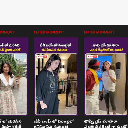
AINMENT
ENTERTAINMENT
ENTERTAINMENT
క్ లో మెరిసిన
బేబీ బంప్ తో ముంబైలో
తాప్సి డ్రెస్ చూసారా
 శ్రియా శరణ్
కనిపించిన సమంత
ఎంత డిఫరెంట్ గా ఉందో