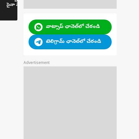
సైనా నెహ్వా ల్
చేస్తున్న లావణ్య
అవరణలో భార
వాట్సాప్ ఛానెల్‌లో చేరండి
టెలిగ్రామ్ ఛానెల్‌లో చేరండి
రాబాద్
Advertisement
రాకు హైకోర్టు షాక్:
నాథ్‌కు, అధికారులకు
్కరణ నోటీసులు
రాబాద్
రాబాద్‌ వాసులకు
‌ న్యూస్! ఆర్టీసీ,