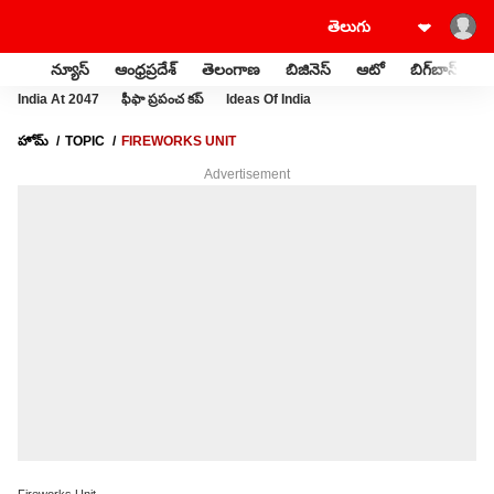
న్యూస్
ఆంధ్రప్రదేశ్
తెలంగాణ
బిజినెస్
ఆటో
బిగ్‌బాస్
స
India At 2047
ఫీఫా ప్రపంచ కప్
Ideas Of India
హోమ్
TOPIC
FIREWORKS UNIT
Advertisement