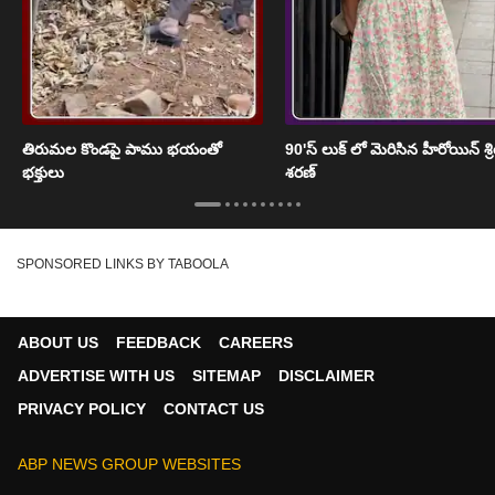
తిరుమల కొండపై పాము భయంతో
90'స్ లుక్ లో మెరిసిన హీరోయిన్ శ్
భక్తులు
శరణ్
SPONSORED LINKS BY TABOOLA
ABOUT US
FEEDBACK
CAREERS
ADVERTISE WITH US
SITEMAP
DISCLAIMER
PRIVACY POLICY
CONTACT US
ABP NEWS GROUP WEBSITES