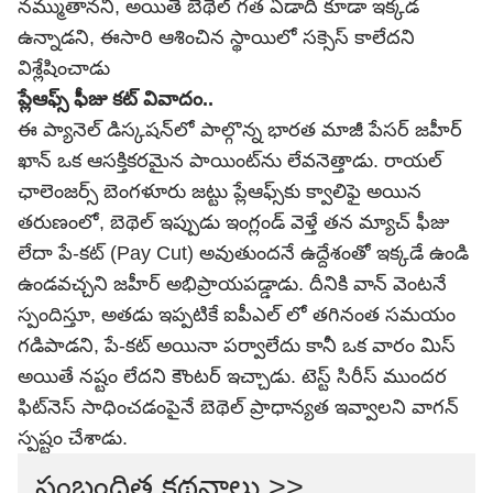
నమ్ముతానని, అయితే బెథెల్ గత ఏడాది కూడా ఇక్కడ
ఉన్నాడని, ఈసారి ఆశించిన స్థాయిలో సక్సెస్ కాలేదని
విశ్లేషించాడు
ప్లేఆఫ్స్ ఫీజు కట్ వివాదం..
ఈ ప్యానెల్ డిస్కషన్‌లో పాల్గొన్న భారత మాజీ పేసర్ జహీర్
ఖాన్ ఒక ఆసక్తికరమైన పాయింట్‌ను లేవనెత్తాడు. రాయల్
ఛాలెంజర్స్ బెంగళూరు జట్టు ప్లేఆఫ్స్‌కు క్వాలిఫై అయిన
తరుణంలో, బెథెల్ ఇప్పుడు ఇంగ్లండ్ వెళ్తే తన మ్యాచ్ ఫీజు
లేదా పే-కట్ (Pay Cut) అవుతుందనే ఉద్దేశంతో ఇక్కడే ఉండి
ఉండవచ్చని జహీర్ అభిప్రాయపడ్డాడు.
దీనికి వాన్ వెంటనే
స్పందిస్తూ, అత‌డు ఇప్పటికే ఐపీఎల్ లో తగినంత సమయం
గడిపాడని, పే-కట్ అయినా పర్వాలేదు కానీ ఒక వారం మిస్
అయితే నష్టం లేదని కౌంటర్ ఇచ్చాడు. టెస్ట్ సిరీస్ ముందర
ఫిట్‌నెస్ సాధించడంపైనే బెథెల్ ప్రాధాన్యత ఇవ్వాలని వాగన్
స్పష్టం చేశాడు.
సంబంధిత కథనాలు >>