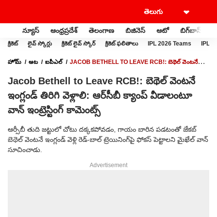
న్యూస్
ఆంధ్రప్రదేశ్
తెలంగాణ
బిజినెస్
ఆటో
బిగ్‌బాస్
స
క్రికెట్
లైవ్ స్కోర్లు
క్రికెట్ లైవ్ స్కోర్
క్రికెట్ ఫలితాలు
IPL 2026 Teams
IPL 2
హోమ్
ఆట
ఐపీఎల్
JACOB BETHELL TO LEAVE RCB!: బెథెల్ వెంటనే
ఇంగ్లండ్ తిరిగి వెళ్లాలి: ఆర్‌సీబీ క్యాంప్ వీడాలంటూ వాన్ ఇంట్రెస్టింగ్ కామెంట్స్
Jacob Bethell to Leave RCB!: బెథెల్ వెంటనే
ఇంగ్లండ్ తిరిగి వెళ్లాలి: ఆర్‌సీబీ క్యాంప్ వీడాలంటూ
వాన్ ఇంట్రెస్టింగ్ కామెంట్స్
ఆర్సీబీ తుది జట్టులో చోటు దక్కకపోవడం, గాయం బారిన పడటంతో జేకబ్
బెథెల్ వెంటనే ఇంగ్లండ్ వెళ్లి రెడ్-బాల్ ట్రెయినింగ్‌పై ఫోకస్ పెట్టాలని మైఖేల్ వాన్
సూచించాడు.
Advertisement