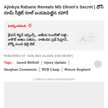
Ajinkya Rahane Reveals MS Dhoni's Secret | ధోనీ
రూమ్ సీక్రెట్ రూల్ బయటపెట్టిన రహానే
మరిన్ని చదవండి
శ్రేయ‌స్ కెప్టెన్ ఇన్నింగ్స్.. అజేయ సెంచ‌రీతో స‌త్తా..
కోహ
నాకౌట్ ఆశ‌లు స‌జీవం.. రాణించిన ప్ర‌భ్ సిమ్రాన్..
షేక్
టోర్నీ నుంచి ఢిల్లీ ఔట్
PUBLISHED AT : SUN, MAY 24,2026, 6:08 AM (IST)
Tags :
Jacob Bethell
Injury Update
Vaughan Comments
RCB Camp
Return England
Continues below advertisement