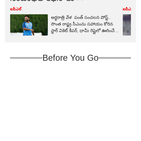
ఐపీఎల్
ఐపీఎల్
అర్థరాత్రి వేళ పంత్ సంచలన పోస్ట్..
సొంత రాష్ట్ర సీఎంను సహాయం కోరిన
స్టార్ వికెట్ కీపర్, ధామీ రిప్లైలో ఊరించే
ట్విస్ట్!
Before You Go