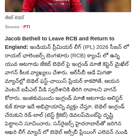
జేకబ్ బెథెల్
Source :
PTI
Jacob Bethell to Leave RCB and Return to
England:
ఇండియన్ ప్రీమియర్ లీగ్ (IPL) 2026 సీజన్ లో
రాయల్ ఛాలెంజర్స్ బెంగళూరు (RCB) క్యాంప్ లో ఉన్న
యువ ఆటగాడు జేకబ్ బెథెల్ పై ఇంగ్లండ్ మాజీ కెప్టెన్ మైఖేల్
వాగన్ కీలక వ్యాఖ్యలు చేశారు. ఆర్‌సీబీ ఆడే మిగతా
మ్యాచ్‌ల్లో బెథెల్ ఫస్ట్-ఛాయిస్ ప్లేయర్ కాకపోతే, ఆయన
వెంటనే ఐపీఎల్ వీడి స్వదేశానికి తిరిగి రావాలని వాగన్
కోరారు. ఇంతకుముందు ఇంగ్లండ్ మాజీ ఆటగాడు అలిస్టర్
కుక్ కూడా ఇదే అభిప్రాయాన్ని వ్యక్తం చేస్తూ, బెథెల్ ఇంగ్లండ్
చేరుకుని రెడ్-బాల్ (టెస్ట్ క్రికెట్) డెవలప్‌మెంట్‌పై దృష్టి
పెట్టాలని సూచించారు. సన్‌రైజర్స్ హైదరాబాద్‌తో జరిగిన
ఆఖరి లీగ్ మ్యాచ్ లో బెథెల్ ఆర్సీబీ ప్లేయింగ్ ఎలెవన్ నుండి