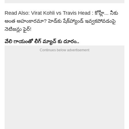
Read Also:
Virat Kohli vs Travis Head : కోహ్లీ... నీకు
అంత అహంకారమా? హెడ్‌కు షేక్‌హ్యాండ్ ఇవ్వకపోవడంపై
నెటిజన్లు ఫైర్!
వేలి గాయంతో లీగ్ మ్యాచ్ కు దూరం..
Continues below advertisement