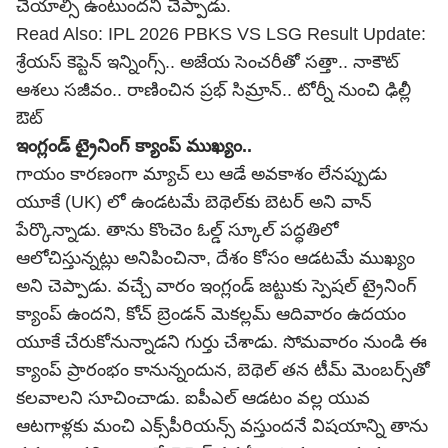
చేయాల్సి ఉంటుందని చెప్పాడు.
Read Also:
IPL 2026 PBKS VS LSG Result Update:
శ్రేయ‌స్ కెప్టెన్ ఇన్నింగ్స్.. అజేయ సెంచ‌రీతో స‌త్తా.. నాకౌట్
ఆశ‌లు స‌జీవం.. రాణించిన ప్ర‌భ్ సిమ్రాన్.. టోర్నీ నుంచి ఢిల్లీ
ఔట్
ఇంగ్లండ్ ట్రైనింగ్ క్యాంప్ ముఖ్యం..
గాయం కారణంగా మ్యాచ్ లు ఆడే అవకాశం లేనప్పుడు
యూకే (UK) లో ఉండటమే బెథెల్‌కు బెటర్ అని వాన్
పేర్కొన్నాడు. తాను కొంచెం ఓల్డ్ స్కూల్ పద్ధతిలో
ఆలోచిస్తున్నట్లు అనిపించినా, దేశం కోసం ఆడటమే ముఖ్యం
అని చెప్పాడు. వచ్చే వారం ఇంగ్లండ్ జట్టుకు స్పెషల్ ట్రైనింగ్
క్యాంప్ ఉందని, కోచ్ బ్రెండన్ మెకల్లమ్ ఆదివారం ఉదయం
యూకే చేరుకోనున్నాడ‌ని గుర్తు చేశాడు. సోమవారం నుండి ఈ
క్యాంప్ ప్రారంభం కానున్నందున, బెథెల్ తన టీమ్ మెంబర్స్‌తో
కలవాలని సూచించాడు. ఐపీఎల్ ఆడటం వల్ల యువ
ఆటగాళ్లకు మంచి ఎక్స్‌పీరియన్స్ వస్తుందనే విషయాన్ని తాను