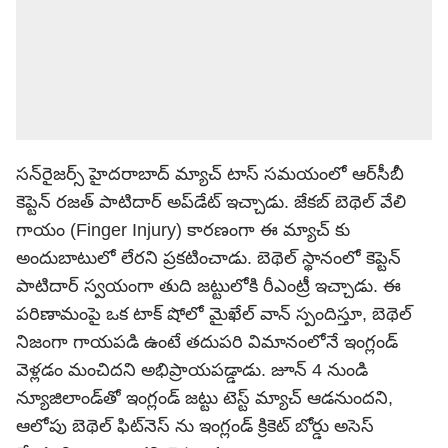
సన్‌రైజర్స్ హైదరాబాద్ మ్యాచ్ టాస్ సమయంలో ఆర్‌సీబీ
కెప్టెన్ రజత్ పాటిదార్ అప్‌డేట్ ఇచ్చాడు. జేకబ్ బెథెల్ వేలి
గాయం (Finger Injury) కారణంగా ఈ మ్యాచ్ కు
అందుబాటులో లేరని ప్రకటించాడు. బెథెల్ స్థానంలో కెప్టెన్
పాటిదార్ స్వయంగా తుది జట్టులోకి రీఎంట్రీ ఇచ్చాడు. ఈ
పరిణామంపై ఒక టాక్ షోలో మైఖేల్ వాన్ స్పందిస్తూ, బెథెల్
నిజంగా గాయపడి ఉంటే తదుపరి విమానంలోనే ఇంగ్లండ్
వెళ్లడం మంచిదని అభిప్రాయపడ్డాడు. జూన్ 4 నుండి
న్యూజిలాండ్‌తో ఇంగ్లండ్ జట్టు టెస్ట్ మ్యాచ్ ఆడనుందని,
ఆలోపు బెథెల్ ఫిట్‌నెస్ ను ఇంగ్లండ్ క్రికెట్ బోర్డు అసెస్