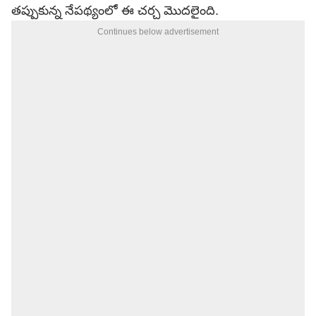
తప్పుకున్న నేపథ్యంలో ఈ చర్చ మొదలైంది.
Continues below advertisement