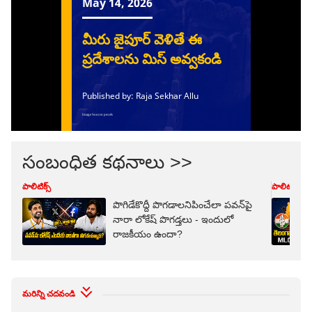
సంబంధిత కథనాలు >>
పాలిటిక్స్
పాలిటిక్స్
పొగిడేకొద్దీ పొగడాలనిపించేలా పవన్‌పై
నారా లోకేష్ పొగడ్తలు - ఇందులో
రాజకీయం ఉందా?
మరిన్ని చదవండి