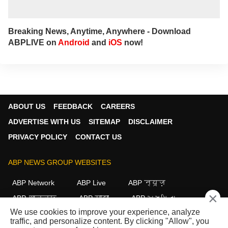
Breaking News, Anytime, Anywhere - Download
ABPLIVE on
Android
and
iOS
now!
ABOUT US
FEEDBACK
CAREERS
ADVERTISE WITH US
SITEMAP
DISCLAIMER
PRIVACY POLICY
CONTACT US
ABP NEWS GROUP WEBSITES
ABP Network
ABP Live
ABP न्यूज़
×
ABP আনন্দ
ABP माझा
ABP અસ્મિતા
We use cookies to improve your experience, analyze
ABP Ganga
ABP ਸਾਂਝਾ
ABP நாடு
ABP దేశం
traffic, and personalize content. By clicking "Allow", you