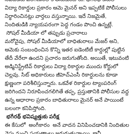
విద్యా రికార్డుల ప్రకారం ఆమె మైనర్ అని ఇప్పటికే పోలీసులు
నిర్ధారించినట్లు వార్తలు వస్తున్నాయి. ఇదే నిజమైతే,
నిందితుడికి న్యాయపరంగా పెద్ద గండం పొంచి ఉన్నట్లే.
సోషల్ మీడియా లో తప్పుడు ప్రచారాలు
మరోవైపు, సోషల్ మీడియాలో బాధితురాలు మేజర్ అని,
ఆమెకు సంబంధించిన కొన్ని ఇతర ఐడెంటిటీ కార్డుల్లో పుట్టిన
తేదీ వేరేలా ఉందని ప్రచారం జరుగుతోంది. అయితే, ఇటువంటి
అడ్మినిస్ట్రేటివ్ రికార్డులు విద్యా రికార్డుల ముందు కోర్టులో
చెల్లవు. సిట్ అధికారులు జీహెచ్ఎంసీ రికార్డులను కూడా
క్షుణ్ణంగా పరిశీలిస్తున్నారు. ఒకవేళ రికార్డుల ట్యాంపరింగ్
జరిగిందని నిరూపించగలిగితే తప్ప, ప్రస్తుతానికి పోలీసుల వద్ద
ఉన్న ఆధారాల ప్రకారం బాధితురాలు మైనర్ అనే పాయింటే
బలంగా కనిపిస్తోంది.
భగీరథ్ భవిష్యత్తుకు పరీక్ష
ఈ కేసులో అంగీకారం అనే వాదన వినిపించడానికి నిందితుల
వైపు నుంచి ప్రయత్నాలు జరుగుతున్నాయి. కానీ,