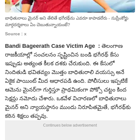
బాధితురాలు మైనర్ అని తేలితే భగీరథ్‌ను ఎవరూ కాపాడలేరు - సుప్రీంకోర్టు
మార్గదర్శకాలు ఏం చెబుతున్నాయంటే?
Source : x
Bandi Bageerath Case Victim Age :
తెలంగాణ
రాజకీయాల్లో సంచలనం సృష్టించిన బండి భగీరథ్ కేసు
ఇప్పుడు అత్యంత కీలక దశకు చేరుకుంది. ఈ కేసులో
నిందితుడి భవితవ్యం మొత్తం బాధితురాలి వయస్సు అనే
ఏకైక పాయింట్ మీద ఆధారపడి ఉంది. పోలీసులు ఇప్పటికే
ఆమెను మైనర్‌గా గుర్తిస్తూ ప్రాథమికంగా పోక్సో చట్టం కింద
సెక్షన్లు నమోదు చేశారు. ఒకవేళ విచారణలో బాధితురాలు
మైనర్ అని న్యాయస్థానం ముందు నిరూపితమైతే, భగీరథ్‌కు
కఠిన శిక్షలు తప్పవు.
Continues below advertisement