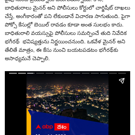
బాధితురాలు మైనర్ అని పోలీసులు కోర్టులో చార్జిషీట్ దాఖలు
చేస్తే, అంగీకారంతో పని లేకుండానే విచారణ సాగుతుంది. పైగా
పోక్సో కేసుల్లో బెయిల్ రావడం కూడా అంత సులభం కాదు.
బాధితురాలి వయస్సుపై పోలీసులు సమర్పించే తుది నివేదిక
భగీరథ్ భవిష్యత్తును నిర్ణయించనుంది. ఒకవేళ మైనర్ అని
తేలితే మాత్రం, ఈ కేసు నుంచి బయటపడటం భగీరథ్‌కు
అసాధ్యమనే చెప్పాలి.