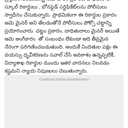
స్కూల్ రికార్డులు , బోనఫైడ్ సర్టిఫికేట్‌లను పోలీసులు
స్వాధీనం చేసుకున్నారు. ప్రాథమికంగా ఈ రికార్డుల ప్రకారం
ఆమె మైనర్ అని తేలడంతోనే పోలీసులు పోక్సో చట్టాన్ని
ప్రయోగించారు. చట్టం ప్రకారం, బాధితురాలు మైనర్ అయితే
ఆమె అంగీకారం తో సంబంధం లేకుండా అది తీవ్రమైన
నేరంగా పరిగణించబడుతుంది. అందుకే నిందితుల పక్షం ఈ
వయస్సు ధృవీకరణను సవాల్ చేసే అవకాశం ఉన్నప్పటికీ,
విద్యాశాఖ రికార్డుల ముందు ఇతర వాదనలు నిలవడం
కష్టమని న్యాయ నిపుణులు చెబుతున్నారు.
Continues below advertisement