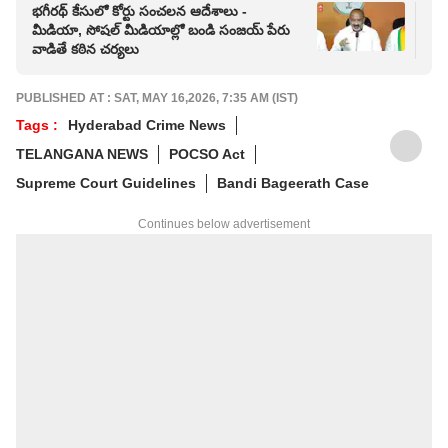
భగీరథ్ కేసులో కోర్టు సంచలన ఆదేశాలు -
బండ
మీడియా, సోషల్ మీడియాల్లో బండి సంజయ్ పేరు
బయట
వాడితే కఠిన చర్యలు
వి
PUBLISHED AT : SAT, MAY 16,2026, 7:35 AM (IST)
Tags :
Hyderabad Crime News
TELANGANA NEWS
POCSO Act
Supreme Court Guidelines
Bandi Bageerath Case
Continues below advertisement