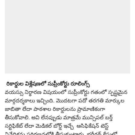
రికార్డుల విశ్లేషణలో సుప్రీంకోర్టు రూలింగ్స్
వయస్సు నిర్ధారణ విషయంలో సుప్రీంకోర్టు గతంలో స్పష్టమైన
మార్గదర్శకాలు ఇచ్చింది. మొదటగా పదో తరగతి మార్కుల
జాబితా లేదా పాఠశాల రికార్డులను ప్రామాణికంగా
తీసుకోవాలి. అవి లేనప్పుడు మాత్రమే మున్సిపల్ బర్త్
సర్టిఫికేట్ లేదా మెడికల్ బోర్డ్ ఇచ్చే ఆసిఫికేషన్ టెస్ట్
నివేదికను పరిగణనలోకి తీసుకుంటారు. భగీరథ్ కేసులో