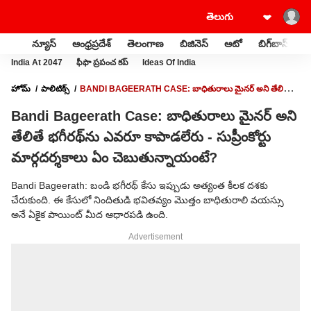
న్యూస్
ఆంధ్రప్రదేశ్
తెలంగాణ
బిజినెస్
ఆటో
బిగ్‌బాస్
స
India At 2047
ఫీఫా ప్రపంచ కప్
Ideas Of India
హోమ్
పాలిటిక్స్
BANDI BAGEERATH CASE: బాధితురాలు మైనర్ అని తేలితే
భగీరథ్‌ను ఎవరూ కాపాడలేరు - సుప్రీంకోర్టు మార్గదర్శకాలు ఏం చెబుతున్నాయంటే?
Bandi Bageerath Case: బాధితురాలు మైనర్ అని
తేలితే భగీరథ్‌ను ఎవరూ కాపాడలేరు - సుప్రీంకోర్టు
మార్గదర్శకాలు ఏం చెబుతున్నాయంటే?
Bandi Bageerath: బండి భగీరథ్ కేసు ఇప్పుడు అత్యంత కీలక దశకు
చేరుకుంది. ఈ కేసులో నిందితుడి భవితవ్యం మొత్తం బాధితురాలి వయస్సు
అనే ఏకైక పాయింట్ మీద ఆధారపడి ఉంది.
Advertisement