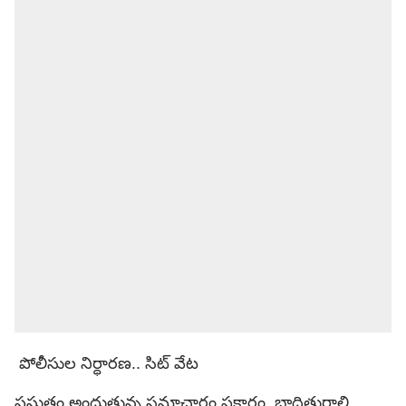
పోలీసుల నిర్ధారణ.. సిట్ వేట
ప్రస్తుతం అందుతున్న సమాచారం ప్రకారం, బాధితురాలి