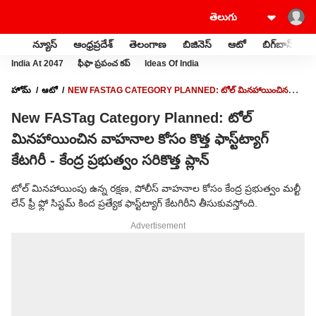
న్యూస్
ఆంధ్రప్రదేశ్
తెలంగాణ
బిజినెస్
ఆటో
బిగ్‌బాస్
స
India At 2047
ఫీఫా ప్రపంచ కప్
Ideas Of India
హోమ్
ఆటో
NEW FASTAG CATEGORY PLANNED: టోల్ మిన‌హాయించిన‌
వాహనాల కోసం కొత్త ఫాస్ట్‌ట్యాగ్ కేటగిరీ - కేంద్ర ప్రభుత్వం సరికొత్త ప్లాన్
New FASTag Category Planned: టోల్
మిన‌హాయించిన‌ వాహనాల కోసం కొత్త ఫాస్ట్‌ట్యాగ్
కేటగిరీ - కేంద్ర ప్రభుత్వం సరికొత్త ప్లాన్
టోల్ మినహాయింపు ఉన్న రక్షణ, పోలీస్ వాహనాల కోసం కేంద్ర ప్రభుత్వం మల్టీ
లేన్ ఫ్రీ ఫ్లో సిస్టమ్ కింద ప్రత్యేక ఫాస్ట్‌ట్యాగ్ కేటగిరీని తీసుకువస్తోంది.
Advertisement