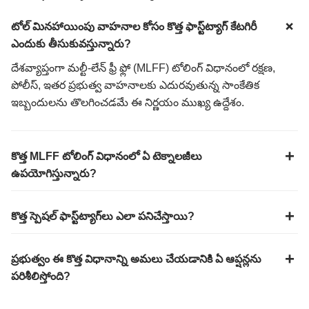
టోల్ మినహాయింపు వాహనాల కోసం కొత్త ఫాస్ట్‌ట్యాగ్ కేటగిరీ
ఎందుకు తీసుకువస్తున్నారు?
దేశవ్యాప్తంగా మల్టీ-లేన్ ఫ్రీ ఫ్లో (MLFF) టోలింగ్ విధానంలో రక్షణ,
పోలీస్, ఇతర ప్రభుత్వ వాహనాలకు ఎదురవుతున్న సాంకేతిక
ఇబ్బందులను తొలగించడమే ఈ నిర్ణయం ముఖ్య ఉద్దేశం.
కొత్త MLFF టోలింగ్ విధానంలో ఏ టెక్నాలజీలు
ఉపయోగిస్తున్నారు?
కొత్త స్పెషల్ ఫాస్ట్‌ట్యాగ్‌లు ఎలా పనిచేస్తాయి?
ప్రభుత్వం ఈ కొత్త విధానాన్ని అమలు చేయడానికి ఏ ఆప్షన్లను
పరిశీలిస్తోంది?