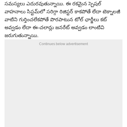
సమస్యలు ఎదురవుతున్నాయి. ఈ రకమైన స్పెషల్
వాహనాలు సిస్టమ్‌లో సరిగ్గా రిజిస్టర్ కాకపోతే లేదా టెక్నాలజీ
వాటిని గుర్తించలేకపోతే పొరపాటున టోల్ ఛార్జీలు కట్
అవ్వడం లేదా ఈ-చలాన్లు జనరేట్ అవ్వడం లాంటివి
జరుగుతున్నాయి.
Continues below advertisement