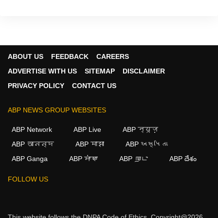
ABOUT US
FEEDBACK
CAREERS
ADVERTISE WITH US
SITEMAP
DISCLAIMER
PRIVACY POLICY
CONTACT US
ABP NEWS GROUP WEBSITES
ABP Network
ABP Live
ABP न्यूज़
ABP আনন্দ
ABP माझा
ABP અસ્મિતા
ABP Ganga
ABP ਸਾਂਝਾ
ABP நாடு
ABP దేశం
FOLLOW US
This website follows the
DNPA Code of Ethics.
Copyright@2026.