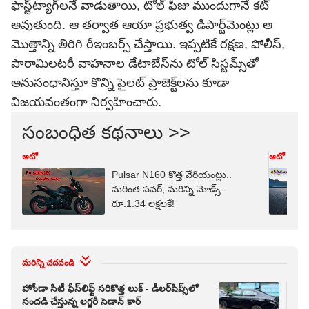
ఫాస్ట్‌ట్యాగ్‌లనే వాడుతాయి, టోల్ ఫీజు ముందుగానే కట్
అవుతుంది. ఆ తర్వాత ఆయా ప్రభుత్వ డిపార్ట్‌మెంట్లు ఆ
మొత్తాన్ని తిరిగి రీఇంబర్స్ చేస్తాయి. ఇప్పటికే రక్షణ, పోలీస్,
పారామిలటరీ వాహనాల డేటాబేస్‌ను టోల్ సిస్టమ్స్‌తో
అనుసంధానిస్తూ కొన్ని పైలట్ ప్రాజెక్ట్‌లను కూడా
విజయవంతంగా నిర్వహించారు.
సంబంధిత కథనాలు >>
ఆటో
ఆటో
Pulsar N160 కొత్త వేరియంట్లు..
మరింత పవర్‌, మరిన్ని మోడ్స్‌ -
రూ.1.34 లక్షలకే!
మరిన్ని చదవండి
హోండా సిటీ ఫేస్‌లిఫ్ట్ సరికొత్త లుక్ - డీలర్‌షిప్స్‌లో
పెర
సందడి చేస్తున్న లగ్జరీ సెడాన్ కార్
Swi