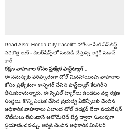
Read Also:
Honda City Facelift: హోండా సిటీ ఫేస్‌లిఫ్ట్
సరికొత్త లుక్ - డీలర్‌షిప్స్‌లో సందడి చేస్తున్న లగ్జరీ సెడాన్
కార్
రక్షణ వాహనాల కోసం ప్రత్యేక ఫాస్ట్‌ట్యాగ్ ..
ఈ సమస్యకు పరిష్కారంగా టోల్ మినహాయింపు వాహనాల
కోసం ప్రత్యేకంగా కాన్ఫిగర్ చేసిన ఫాస్ట్‌ట్యాగ్ కేటగిరీని
తీసుకురానున్నారు. ఈ స్పెషల్ ట్యాగ్‌లు ఉండటం వల్ల రక్షణ
సంస్థలు, కొన్ని ఎంపిక చేసిన ప్రభుత్వ ఏజెన్సీలకు చెందిన
అధికారిక వాహనాలు ఎలాంటి టోల్ డిడక్షన్ లేదా వయలేషన్
నోటీసులు లేకుండానే ఆటోమేటెడ్ లేన్ల ద్వారా సులువుగా
ప్రయాణించవచ్చు. ఆర్మీకి చెందిన అధికారిక మిలిటరీ