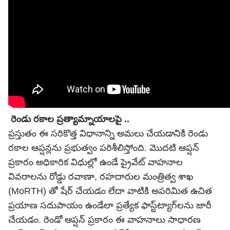
రెండు రకాల ప్రత్యామ్నాయాలపై ..
ప్రస్తుతం ఈ సరికొత్త విధానాన్ని అమలు చేయడానికి రెండు
రకాల ఆప్షన్లను ప్రభుత్వం పరిశీలిస్తోంది. మొదటి ఆప్షన్
ప్రకారం అధికారిక విధుల్లో ఉండే ప్రైవేట్ వాహనాల
వివరాలను రోడ్డు రవాణా, రహదారుల మంత్రిత్వ శాఖ
(MoRTH) తో షేర్ చేయడం లేదా వాటికి అపరిమిత ఉచిత
ప్రయాణ సదుపాయం ఉండేలా ప్రత్యేక ఫాస్ట్‌ట్యాగ్‌లను జారీ
చేయడం.
రెండో ఆప్షన్ ప్రకారం ఈ వాహనాలు సాధారణ