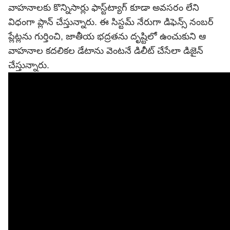
వాహనాలకు కొన్నిసార్లు ఫాస్ట్‌ట్యాగ్ కూడా అవసరం లేని
విధంగా ప్లాన్ చేస్తున్నారు. ఈ సిస్టమ్ నేరుగా డిఫెన్స్ నంబర్
ప్లేట్లను గుర్తించి, జాతీయ భద్రతను దృష్టిలో ఉంచుకుని ఆ
వాహనాల కదలికల డేటాను వెంటనే డిలీట్ చేసేలా డిజైన్
చేస్తున్నారు.