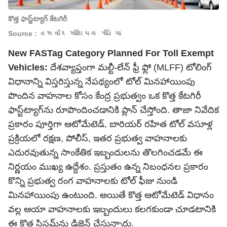
కొత్త ఫాస్ట్‌ట్యాగ్ కేటగిరీ
Source : તસવીર સોશિયલ મીડિયા
New FASTag Category Planned For Toll Exempt
Vehicles:
దేశవ్యాప్తంగా మల్టీ-లేన్ ఫ్రీ ఫ్లో (MLFF) టోలింగ్
విధానాన్ని విస్తరిస్తున్న నేపథ్యంలో టోల్ మినహాయింపు
పొందిన వాహనాల కోసం కేంద్ర ప్రభుత్వం ఒక కొత్త కేటగిరీ
ఫాస్ట్‌ట్యాగ్‌ను రూపొందించడానికి ప్లాన్ చేస్తోంది. తాజా నివేదిక
ప్రకారం పూర్తిగా ఆటోమేటెడ్, బారియర్ రహిత టోల్ వసూళ్ల
ప్రక్రియలో రక్షణ, పోలీస్, ఇతర ప్రభుత్వ వాహనాలకు
ఎదురవుతున్న సాంకేతిక ఇబ్బందులను తొలగించడమే ఈ
నిర్ణయం ముఖ్య ఉద్దేశం. ప్రస్తుతం ఉన్న నిబంధనల ప్రకారం
కొన్ని ప్రభుత్వ రంగ వాహనాలకు టోల్ ఫీజు నుండి
మినహాయింపు ఉంటుంది. అయితే కొత్త ఆటోమేటెడ్ విధానం
వల్ల ఆయా వాహనాలకు ఇబ్బందులు కలగకుండా చూడటానికి
ఈ కొత్త సిస్టమ్‌ను డిజైన్ చేస్తున్నారు.