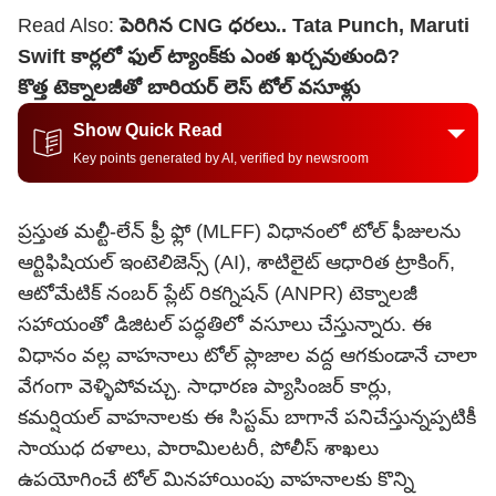
Read Also:
పెరిగిన CNG ధరలు.. Tata Punch, Maruti
Swift కార్లలో ఫుల్ ట్యాంక్‌కు ఎంత ఖర్చవుతుంది?
కొత్త టెక్నాలజీతో బారియర్ లెస్ టోల్ వసూళ్లు
Show Quick Read
Key points generated by AI, verified by newsroom
ప్రస్తుత మల్టీ-లేన్ ఫ్రీ ఫ్లో (MLFF) విధానంలో టోల్ ఫీజులను
ఆర్టిఫిషియల్ ఇంటెలిజెన్స్ (AI), శాటిలైట్ ఆధారిత ట్రాకింగ్,
ఆటోమేటిక్ నంబర్ ప్లేట్ రికగ్నిషన్ (ANPR) టెక్నాలజీ
సహాయంతో డిజిటల్ పద్ధతిలో వసూలు చేస్తున్నారు. ఈ
విధానం వల్ల వాహనాలు టోల్ ప్లాజాల వద్ద ఆగకుండానే చాలా
వేగంగా వెళ్ళిపోవచ్చు. సాధారణ ప్యాసింజర్ కార్లు,
కమర్షియల్ వాహనాలకు ఈ సిస్టమ్ బాగానే పనిచేస్తున్నప్పటికీ
సాయుధ దళాలు, పారామిలటరీ, పోలీస్ శాఖలు
ఉపయోగించే టోల్ మినహాయింపు వాహనాలకు కొన్ని