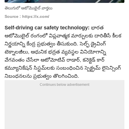
తెలుగులో ఆటోమొబైల్‌ వార్తలు
Source : https://x.com/
Self-driving car safety technology:
భారత
ఆటోమొబైల్ రంగంలో విప్లవాత్మక మార్పులకు దారితీసే కీలక
నిర్ణయాన్ని కేంద్ర ప్రభుత్వం తీసుకుంది. సెల్ఫ్ డ్రైవింగ్
టెక్నాలజీలు, ఆధునిక భద్రత వ్యవస్థల వినియోగాన్ని
వేగవంతం చేసేలా ఆటోమోటివ్ రాడార్, కనెక్టెడ్ కార్
కమ్యూనికేషన్ సిస్టమ్‌లకు సంబంధించిన స్పెక్ట్రమ్ లైసెన్సింగ్
నిబంధనలను ప్రభుత్వం తొలగించింది.
Continues below advertisement