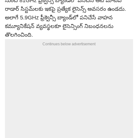
నుంచి 81GHz ఫ్రీక్వెన్సీ బ్యాండ్‌లో పనిచేసే ఆటోమోటివ్
రాడార్ సిస్టమ్‌లకు ఇకపై ప్రత్యేక లైసెన్స్ అవసరం ఉండదు.
అలాగే 5.9GHz ఫ్రీక్వెన్సీ బ్యాండ్‌లో పనిచేసే వాహన
కమ్యూనికేషన్ వ్యవస్థలకూ లైసెన్సింగ్ నిబంధనలను
తొలగించింది.
Continues below advertisement