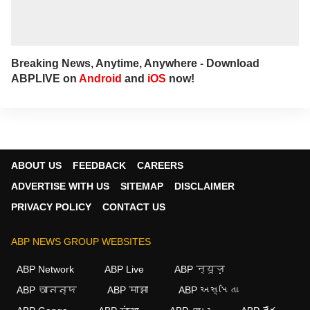
Breaking News, Anytime, Anywhere - Download
ABPLIVE on
Android
and
iOS
now!
ABOUT US
FEEDBACK
CAREERS
ADVERTISE WITH US
SITEMAP
DISCLAIMER
PRIVACY POLICY
CONTACT US
ABP NEWS GROUP WEBSITES
ABP Network
ABP Live
ABP न्यूज़
ABP আনন্দ
ABP माझा
ABP અસ્મિતા
×