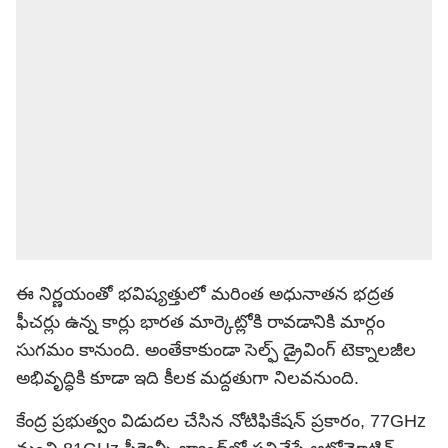
ఈ నిర్ణయంతో భవిష్యత్తులో మరింత అధునాతన భద్రత
ఫీచర్లు ఉన్న కార్లు భారత మార్కెట్లోకి రావడానికి మార్గం
సుగమం కానుంది. అంతేకాకుండా సెల్ఫ్ డ్రైవింగ్ టెక్నాలజీల
అభివృద్ధికి కూడా ఇది కీలక మద్దతుగా నిలవనుంది.
కేంద్ర ప్రభుత్వం విడుదల చేసిన నోటిఫికేషన్ ప్రకారం, 77GHz