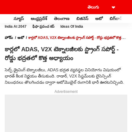
న్యూస్
ఆంధ్రప్రదేశ్
తెలంగాణ
బిజినెస్
ఆటో
బిగ్‌బాస్
స
India At 2047
ఫీఫా ప్రపంచ కప్
Ideas Of India
హోమ్
ఆటో
కార్లలో ADAS, V2X టెక్నాలజీలకు స్ట్రాంగ్‌ సపోర్ట్‌ - రోడ్డు భద్రతలో కొత్త
అధ్యాయం
కార్లలో ADAS, V2X టెక్నాలజీలకు స్ట్రాంగ్‌ సపోర్ట్‌ -
రోడ్డు భద్రతలో కొత్త అధ్యాయం
సెల్ఫ్ డ్రైవింగ్ టెక్నాలజీలు, ADAS భద్రత వ్యవస్థల వినియోగం విషయంలో
భారత్ కీలక నిర్ణయం తీసుకుంది. రాడార్, V2X సిస్టమ్‌లకు లైసెన్సింగ్
నిబంధనలు తొలగించడం ద్వారా ఆటోమొబైల్ రంగానికి భారీ ఊరటనిచ్చింది.
Advertisement