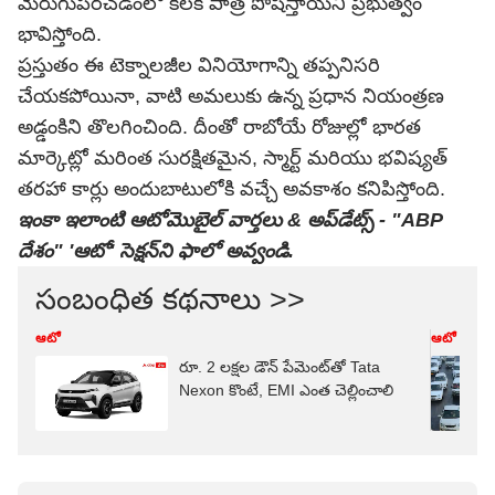
మెరుగుపరచడంలో కీలక పాత్ర పోషిస్తాయని ప్రభుత్వం
భావిస్తోంది.
ప్రస్తుతం ఈ టెక్నాలజీల వినియోగాన్ని తప్పనిసరి
చేయకపోయినా, వాటి అమలుకు ఉన్న ప్రధాన నియంత్రణ
అడ్డంకిని తొలగించింది. దీంతో రాబోయే రోజుల్లో భారత
మార్కెట్లో మరింత సురక్షితమైన, స్మార్ట్ మరియు భవిష్యత్
తరహా కార్లు అందుబాటులోకి వచ్చే అవకాశం కనిపిస్తోంది.
ఇంకా ఇలాంటి ఆటోమొబైల్‌ వార్తలు & అప్‌డేట్స్‌ - "ABP
దేశం" 'ఆటో' సెక్షన్‌ని ఫాలో అవ్వండి.
సంబంధిత కథనాలు >>
ఆటో
ఆటో
రూ. 2 లక్షల డౌన్ పేమెంట్‌తో Tata
Nexon కొంటే, EMI ఎంత చెల్లించాలి