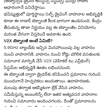
(అడ్వాన్స్‌డ్ డ్రైవర్ అసిస్టెన్స్ సిస్టమ్స్) ఫీచర్లు రాడార్
ఆధారంగానే పనిచేస్తాయి.
భవిష్యత్తులో పూర్తిస్థాయి సెల్ఫ్ డ్రైవింగ్ వాహనాల అభివృద్ధికి
కూడా ఈ రాడార్ టెక్నాలజీ కీలక భాగంగా ఉండనుంది. కేంద్రం
తీసుకున్న తాజా నిర్ణయం వల్ల ఈ టెక్నాలజీల వినియోగం
మరింత వేగంగా విస్తరించే అవకాశం ఉంది.
V2X టెక్నాలజీ అంటే ఏమిటి?
5.9GHz బ్యాండ్‌కు ఇచ్చిన మినహాయింపు వల్ల వాహనం
నుంచి వాహనానికి, వాహనం నుంచి రోడ్డు మౌలిక వసతులకు
సమాచార మార్పిడి చేసే V2X (వెహికల్ టు ఎవ్రీథింగ్)
సిస్టమ్‌ల అభివృద్ధికి ఊతం లభించనుంది.
ఈ టెక్నాలజీ ద్వారా డ్రైవర్‌కు కనిపించని ప్రమాదాల గురించి
ముందుగానే హెచ్చరికలు అందుతాయి. ఉదాహరణకు,
మలుపు తర్వాత ఆకస్మికంగా బ్రేక్ వేసిన వాహనం,
సమీపిస్తున్న అంబులెన్స్ లేదా ఇతర అత్యవసర వాహనాల
గురించి సమాచారం అందించగలదు. దీంతో ప్రమాదాలను