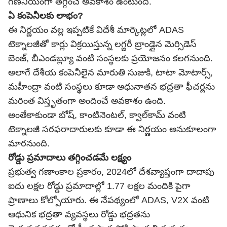
గణనీయంగా తగ్గించే అవకాశం ఉంటుంది.
ఏ కంపెనీలకు లాభం?
ఈ నిర్ణయం వల్ల ఇప్పటికే విదేశీ మార్కెట్లలో ADAS
టెక్నాలజీతో కార్లు విక్రయిస్తున్న లగ్జరీ బ్రాండ్లైన మెర్సిడెస్
బెంజ్, బీఎండబ్ల్యూ వంటి సంస్థలకు ప్రయోజనం కలగనుంది.
అలాగే దేశీయ కంపెనీలైన మారుతి సుజుకి, టాటా మోటార్స్,
మహీంద్రా వంటి సంస్థలు కూడా అధునాతన భద్రతా ఫీచర్లను
మరింత విస్తృతంగా అందించే అవకాశం ఉంది.
అంతేకాకుండా బోష్, కాంటినెంటల్, క్వాల్‌కామ్ వంటి
టెక్నాలజీ సరఫరాదారులకు కూడా ఈ నిర్ణయం అనుకూలంగా
మారనుంది.
రోడ్డు ప్రమాదాలు తగ్గించడమే లక్ష్యం
ప్రభుత్వ గణాంకాల ప్రకారం, 2024లో దేశవ్యాప్తంగా దాదాపు
ఐదు లక్షల రోడ్డు ప్రమాదాల్లో 1.77 లక్షల మందికి పైగా
ప్రాణాలు కోల్పోయారు. ఈ నేపథ్యంలో ADAS, V2X వంటి
ఆధునిక భద్రతా వ్యవస్థలు రోడ్డు భద్రతను