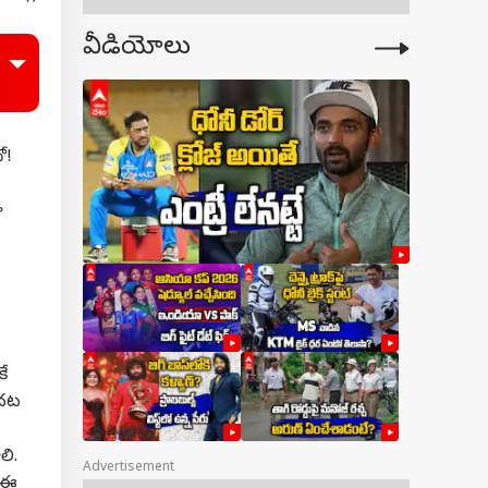
వీడియోలు
ో!
ా
కే
ొదట
లి.
Advertisement
. ఈ