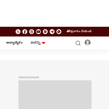
మాతో ప్రచారం చేయండి
ఆధ్యాత్మికం
మరిన్ని
బిజినెస్
ఆంధ్రప్రదేశ్
పర్సనల్ ఫైనాన్స్
అమరావతి
మ్యూచువల్ ఫండ్స్
రాజమండ్రి
ఐపీవో
కర్నూలు
బడ్జెట్
తిరుపతి
విజయవాడ
ఆధ్యాత్మికం
Advertisement
నెల్లూరు
వాస్తు
విశాఖపట్నం
శుభసమయం
ఆటో
BRAND WIRE