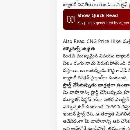
బ్యాటరీ పనితీరు బాగుండి దాని లైఫ్ 
Show Quick Read
Key points generated by AI, ve
Also Read:
CNG Price Hike: మళ్లీ 
టెర్మినల్స్ శుభ్రత
రెండవ ముఖ్యమైన విషయం బ్యాటరీ టెర్మి
నీలం రంగు నాచు పేరుకుపోతుంది. దీన
వస్తాయి. అలాంటప్పుడు కొద్దిగా వేడి
బ్యాటరీ కనెక్షన్ స్ట్రాంగ్‌గా ఉంటుంది.
స్టార్ట్ చేసేటప్పుడు జాగ్రత్తగా ఉండ
మీ వాహనాన్ని స్టార్ట్ చేసేటప్పుడు కూ
మ్యూజిక్ సిస్టమ్ లేదా ఇతర ఎలక్ట్ర
ఎక్కువ ప్రెజర్ ఉంటుంది. మిగిలిన వ
ఇంజిన్ స్టార్ట్ చేసి, ఆ తర్వాత మిగిల
అదేవిధంగా మీ వాహనాన్ని ఆఫ్ చేసేటప్
ఇవి ఆన్‌లోనే ఉండిపోతే, తరువాత సార