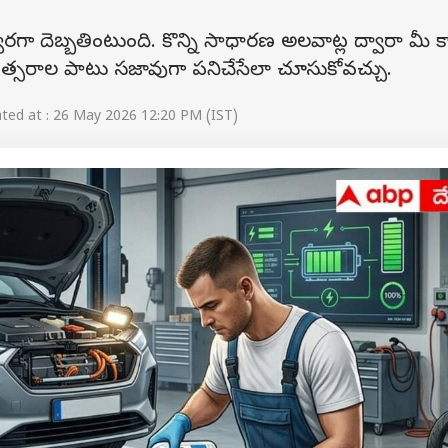
టరీ త్వరగా దెబ్బతింటుంది. కొన్ని సాధారణ అలవాట్ల ద్వారా మీ 
వత్సరాల పాటు సజావుగా పనిచేసేలా చూసుకోవచ్చు.
ed at : 26 May 2026 12:20 PM (IST)