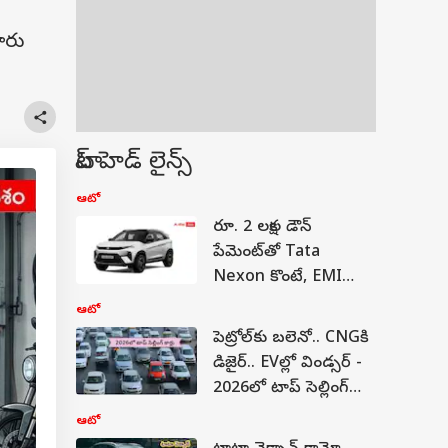
కారు
టాప్ హెడ్ లైన్స్
ఆటో
రూ. 2 లక్షల డౌన్
పేమెంట్‌తో Tata
Nexon కొంటే, EMI
ఎంత చెల్లించాలి
ఆటో
పెట్రోల్‌కు బలెనో.. CNGకి
డిజైర్.. EVల్లో విండ్సర్ -
2026లో టాప్ సెల్లింగ్‌
కార్లు ఇవే!
ఆటో