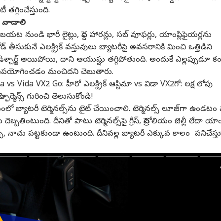
 తగ్గించేస్తుంది.
మే వాడాలి
నుండి భారీ లైట్లు, పెద్ద హారన్లు, సబ్ వూఫర్లు, యాంప్లిఫైయర్లను
గత కార్నర్
ీసుకునే ఎలక్ట్రిక్ వస్తువులు బ్యాటరీపై అవసరానికి మించి ఒత్తిడిని
డిశ్చార్జ్ అయిపోయి, దాని ఆయుష్షు తగ్గిపోతుంది. అందుకే ఎల్లప్పుడూ కంపె
్రమే ఉపయోగించడం మంచిదని చెబుతారు.
్ర కథనాలు
టాప్ రీల్స్
vs Vida VX2 Go: హీరో ఎలక్ట్రిక్ ఆప్టిమా vs విడా VX2గో: లక్ష లోపు
ర్ఫార్మెన్స్‌ గురించి తెలుసుకోండి!
ాబాద్
విశాఖపట్నం
లైఫ్‌స్టైల్‌
ప్ర
్యాటరీ టెర్మినల్స్‌ను టైట్ చేయించాలి. టెర్మినల్స్ లూజ్‌గా ఉండటం 
ెబ్బతింటుంది. దీనితో పాటు టెర్మినల్స్‌పై గ్రీస్, పెట్రోలియం జెల్లీ లేదా యా
ు, నాచు పట్టకుండా ఉంటుంది. దీనివల్ల బ్యాటరీ ఎక్కువ కాలం పనిచేస్త
. మీ ముఖాలు చూడ‌టం
"అనకాపల్లిలోని
47 ఏళ్ల వ్యక్తికి డబుల్
ప్ర
ం లేదు... కింద
కళ్యాణపులోవ
లంగ్ ట్రాన్స్‌ప్లాంట్.. రెండు
ఏమి
చోండి! అంగన్వాడీ
ైల్‌
రిజర్వాయర్‌ను నో మైనింగ్
ఇండియా
సంవత్సరాలుగా
విజయవాడ
ఎంద
హైద
్లపై సర్పంచ్
జోన్‌గా ప్రకటించాలి"
ఆక్సిజన్‌పై ఉన్న రోగికి కొత్త
ఏర్
ానుషం
రైతులు, గిరిజనుల జల
జీవితం
దీక్ష !