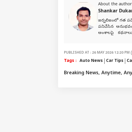
About the author
Shankar Duk
జర్నలిజంలో గత పదే
పనిచేసిన అనుభవ
అంశాలపై కథనాలు అం
ఎంచుకున్నారు. నేష
సేవలు అందించారు. 
Network)కు చెందిన 
PUBLISHED AT : 26 MAY 2026 12:20 PM 
పనిచేస్తున్నారు.
Tags :
Auto News
Car Tips
Ca
Breaking News, Anytime, An