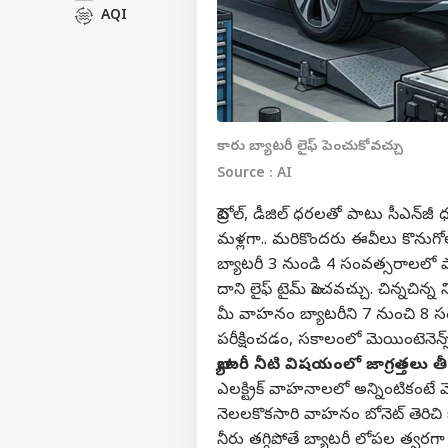
AQI
కారు బ్యాటరీ లైఫ్ పెంచుకోవచ్చు
Source : AI
పెట్రోల్, డీజిల్ ధరలతో పాటు సీఎన్‌
మళ్లగా.. మరికొందరు ఈవీలు కొనుగోల
బ్యాటరీ 3 నుండి 4 సంవత్సరాలలో పాడై
దాని లైఫ్ టైమ్ పెంచవచ్చు. చిన్నచిన్న ని
మీ వాహనం బ్యాటరీని 7 నుంచి 8 స
పరీక్షించడం, సకాలంలో మెయింటెన
బ్యాటరీ నీటి విషయంలో జాగ్రత్తలు 
ఎలక్ట్రిక్ వాహనాలలో అన్నింటికంటే 
నెలలకొకసారి వాహనం బోనెట్ తెరిచి బ్
నీరు తగ్గిపోతే బ్యాటరీ లోపల త్వరగ