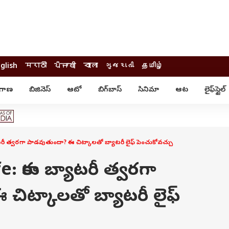
glish
मराठी
ਪੰਜਾਬੀ
বাংলা
ગુજરાતી
தமிழ்
ంగాణ
బిజినెస్
ఆటో
బిగ్‌బాస్
సినిమా
ఆట
లైఫ్‌స్టైల్‌
్టైల్
ఆరోగ్యం
ఎంటర్‌టైన్మెంట్
కార్నర్
కరోనా
సినిమా
ం
ఆయుర్వేదం
సినిమా రివ్యూ
ఓటీటీ-వెబ్‌సిరీస్‌
రీ త్వరగా పాడవుతుందా? ఈ చిట్కాలతో బ్యాటరీ లైఫ్ పెంచుకోవచ్చు
ఆట
టీవీ
గాసిప్స్
క్రికెట్
: కారు బ్యాటరీ త్వరగా
ఐపీఎల్
్
ట్రెండింగ్
చిట్కాలతో బ్యాటరీ లైఫ్
యువ
్ చెక్
INDIA AT 2047
ఎడ్యుకేషన్