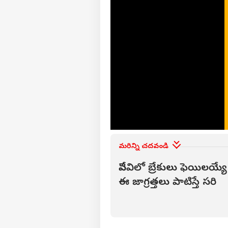
పెళ్
సంవ
LOGIN
విడ
జరు
తెల
మరిన్ని చదవండి
వేసవిలో బ్రేకులు ఫెయిలయ
ఈ జాగ్రత్తలు పాటిస్తే సరి