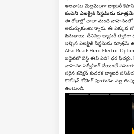
అలవాటు మెల్లమెల్లగా బ్యాటరీ కెపాసిటీ
కంపెనీ ఎలక్ట్రిక్ సిస్టమ్‌ను మాత్ర
ఈ రోజుల్లో చాలా మంది వాహనంలో బయట 
వ్యక్తి
అమర్చుకుంటున్నారు. ఈ ఎక్కువ లోడ్ త
పెంచుతాయి. దీనివల్ల బ్యాటరీ త్వరగా 
ఇచ్చిన ఎలక్ట్రిక్ సిస్టమ్‌ను మాత
అగ
హలో గెస్ట్
Also Read:
Hero Electric Optima 
బడ్జెట్‌లో బెస్ట్ ఈవీ ఏది? ధర ఫీచర్లు, పె
నిజామ
మాతో ప్రచారం చేయండి
వాహనం సర్వీసింగ్ చేయించే సమయంలో బ
సరైన కనెక్షన్ కుదరక బ్యాటరీ పనితీరు ద
కేరీర్స్
కొరోషన్ కోటింగ్ పూయడం వల్ల తుప్ప
మా గురించి
ఉంటుంది.
అభిప్రాయాన్ని పంపండి
ఛీ.
మమ్మల్ని సంప్రదించండి
ఇష్ట
కూర్
లైఫ్‌స్ట
ప్రైవసీ పాలసీ
టీచర
అమ