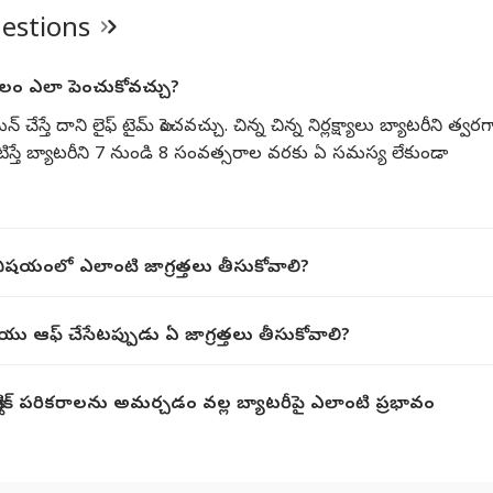
uestions
కాలం ఎలా పెంచుకోవచ్చు?
ేస్తే దాని లైఫ్ టైమ్ పెంచవచ్చు. చిన్న చిన్న నిర్లక్ష్యాలు బ్యాటరీని త్వరగా
ు పాటిస్తే బ్యాటరీని 7 నుండి 8 సంవత్సరాల వరకు ఏ సమస్య లేకుండా
ి విషయంలో ఎలాంటి జాగ్రత్తలు తీసుకోవాలి?
రియు ఆఫ్ చేసేటప్పుడు ఏ జాగ్రత్తలు తీసుకోవాలి?
ట్రిక్ పరికరాలను అమర్చడం వల్ల బ్యాటరీపై ఎలాంటి ప్రభావం