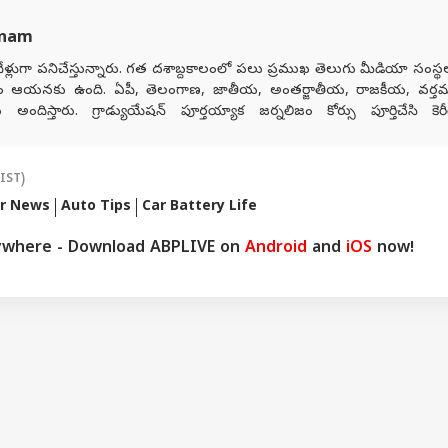
anam
ళ్లుగా పనిచేస్తున్నారు. గత దశాబ్దకాలంలో పలు ప్రముఖ తెలుగు మీడియా సంస్
ం ఆయనకు ఉంది. ఏపీ, తెలంగాణ, జాతీయ, అంతర్జాతీయ, రాజకీయ, వర్త
దిస్తారు. గ్రాడ్యుయేషన్ పూర్తయ్యాక జర్నలిజం కోర్సు పూర్తిచేసి కెరీర
నల్ మీడియాకు చెందిన పలు తెలుగు మీడియా సంస్థలలో సీనియర్ కంటెంట్ రైటర
జర్నలిజంలో వందేళ్లకు పైగా చరిత్ర ఉన్న ఆనంద్ బజార్ పత్రిక నెట్‌వర్క్ 
తెలుగు డిజిటల్ మీడియా ఏబీపీ దేశంలో గత నాలుగేళ్ల నుంచి న్యూస్ ప్రొడ్యూసర
(IST)
r News
Auto Tips
Car Battery Life
ywhere - Download ABPLIVE on
Android
and
iOS
now!