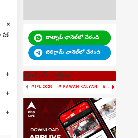
 వీక్
వాట్సాప్ ఛానెల్‌లో చేరండి
టెలిగ్రామ్ ఛానెల్‌లో చేరండి
ట్రెండింగ్ వార్తలు
#IPL 2026
# PAWAN KALYAN
# JAGAN MOHA