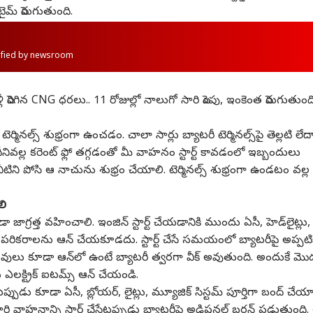
టైమ్ పెరుగుతుంది.
rified by newsroom
పెరిగిన CNG ధరలు.. 11 రోజుల్లో నాలుగో సారి పెంపు, ఇంకెంత పెరుగుతుంద
నల్స్ శుభ్రంగా ఉంచడం. చాలా సార్లు బ్యాటరీ టెర్మినల్స్‌పై తెల్లటి లేద
ివల్ల కరెంట్ ఫ్లో తగ్గడంతో మీ వాహనం స్టార్ట్ కావడంలో ఇబ్బందులు
 నీటిని పోసి ఆ నాచును శుభ్రం చేయాలి. టెర్మినల్స్ శుభ్రంగా ఉండటం వల్ల
ాలి
డా జాగ్రత్త వహించాలి. ఇంజిన్ స్టార్ట్ చేయడానికి ముందు ఏసీ, హెడ్‌లైట్లు,
ిక్ పరికరాలను ఆన్ చేయకూడదు. స్టార్ట్ చేసే సమయంలో బ్యాటరీపై అప్పటి
స్తువులు కూడా ఆన్‌లో ఉంటే బ్యాటరీ త్వరగా వీక్ అవుతుంది. అందుకే మ
ిన ఎలక్ట్రిక్ ఐటమ్స్ ఆన్ చేయండి.
పుడు కూడా ఏసీ, బ్లోయర్, లైట్లు, మ్యూజిక్ సిస్టమ్ పూర్తిగా బంద్ చేయా
ి వాహనాన్ని స్టార్ట్ చేసేటప్పుడు బ్యాటరీపై అడిషనల్ బర్డన్ పడుతుంది