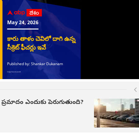
లయిన ఎన్ని
తమిళనాడు సీఎం విజయ్
జాతీయ చేనేత దినోత్సవం
విన
త్సరాల తర్వాత
విడాకుల కేసులో కీలక
నాడు నేతన్న సేవలో
పెట్
ాకులు ఎక్కువగా
మలుపు- పిటిషన్ వెనక్కి
పథకం ప్రారంభం! 71వేల
చేసి
గుతున్నాయో
తీసుకున్న సంగీత!
కుటుంబాలకు ఆర్థిక
లడ్డ
ుసా?కారణాలు ఇవే
ఊతం!
పరార
్యే ప్రమాదం ఎందుకు పెరుగుతుంది?