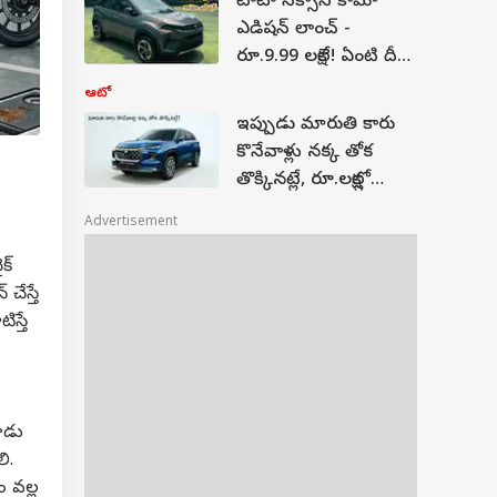
టాటా నెక్సాన్‌ కామో
ఎడిషన్ లాంచ్ -
రూ.9.99 లక్షలే! ఏంటి దీని
స్పెషాలిటీ?
ఆటో
ఇప్పుడు మారుతి కారు
కొనేవాళ్లు నక్క తోక
తొక్కినట్లే, రూ.లక్షల్లో
డిస్కౌంట్లు!
Advertisement
క్
చేస్తే
ిస్తే
ూడు
ి.
ం వల్ల