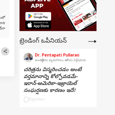
థలలో
మాన
్‌గా
్‌గా
(ABP
ట్రెండింగ్ ఒపీనియన్
్‌గా
Dr. Pentapati Pullarao
అంతర్జాతీయ వ్యవహారలు, రాజకీయ విశ్లేషకుడు
చరిత్రను విస్మరించడం అంటే
వర్తమానాన్ని కోల్పోవడమే-
ఇరాన్-అమెరికా-ఇజ్రాయెల్
సంఘర్షణకు కారణం ఇదే!
Opinion