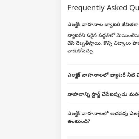
Frequently Asked Q
ఎలక్ట్రిక్ వాహనాల బ్యాటరీ జీవిత
బ్యాటరీని సరైన పద్ధతిలో మెయింటెయిన్ చ
చేసి దెబ్బతీస్తాయి. కొన్ని చిట్కాల
వాడుకోవచ్చు.
ఎలక్ట్రిక్ వాహనాలలో బ్యాటరీ నీట
వాహనాన్ని స్టార్ట్ చేసేటప్పుడు మ
ఎలక్ట్రిక్ వాహనాలలో అదనపు ఎలక్
ఉంటుంది?