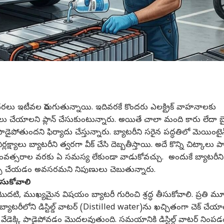
జీ ధరలు ఇటీవల పెరుగుతున్నాయి. ఇదివరకే కొందరు ఎలక్ట్రిక్ వాహనాలకు
ు చేయాలని ప్లాన్ చేసుకుంటున్నారు. అయితే చాలా మంది కారు లేదా బై
పోతుందని ఫిర్యాదు చేస్తున్నారు. బ్యాటరీని సరైన పద్ధతిలో మెయింటైన్ 
ర్లక్ష్యాలు బ్యాటరీని త్వరగా వీక్ చేసి దెబ్బతీస్తాయి. అదే కొన్ని చిట్కాలు పాట
ంవత్సరాల వరకు ఏ సమస్య లేకుండా వాడుకోవచ్చు. అందుకే బ్యాటరీని
ెన్స్ చేయడం అవసరమని నిపుణులు చెబుతున్నారు.
తీసుకోవాలి
మొదటి, ముఖ్యమైన విషయం బ్యాటరీ గురించి శ్రద్ధ తీసుకోవాలి. ప్రతి మ
యాటరీలోని డిస్టిల్డ్ వాటర్ (Distilled water)ను ఖచ్చితంగా చెక్ చేయాల
ా వేడెక్కి పాడైపోవడం మొదలవుతుంది. సమయానికి డిస్టిల్డ్ వాటర్ నింపడ