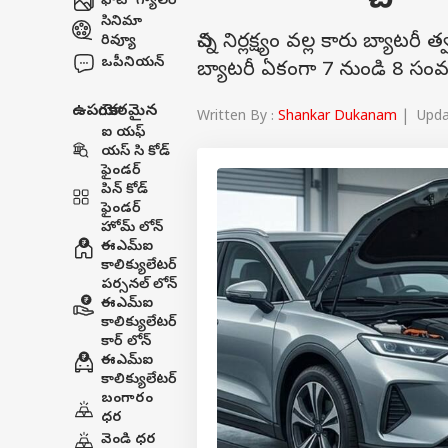
ఫోటో గ్యాలరీ
సినిమా
చిన్న నిర్లక్ష్యం వల్ల కారు బ్యా
రివ్యూ
ఒపీనియన్
బ్యాటరీ ఏకంగా 7 నుండి 8 సం
ఉపయోగకరమైన
Written By :
Shankar Dukanam
| Updat
ఐ యఫ్
యస్ సి కోడ్
ఫైండర్
పిన్ కోడ్
ఫైండర్
హోమ్ లోన్
ఈఎమ్ఐ
కాలిక్యులేటర్
పర్సనల్ లోన్
ఈఎమ్ఐ
కాలిక్యులేటర్
కార్ లోన్
ఈఎమ్ఐ
కాలిక్యులేటర్
బంగారం
ధర
వెండి ధర