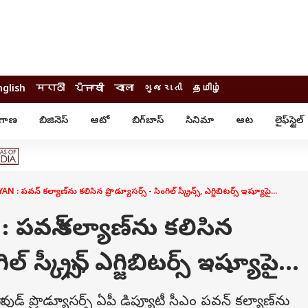
nglish
मराठी
ਪੰਜਾਬੀ
বাংলা
ગુજરાતી
தமிழ்
ంగాణ
బిజినెస్
ఆటో
బిగ్‌బాస్
సినిమా
ఆట
లైఫ్‌స్టైల్‌
్టైల్
ఆరోగ్యం
ఎంటర్‌టైన్మెంట్
కార్నర్
కరోనా
సినిమా
ం
ఆయుర్వేదం
సినిమా రివ్యూ
ఓటీటీ-వెబ్‌సిరీస్‌
 పవన్ కల్యాణ్‌ను కలిసిన ప్రొడ్యూసర్స్ - సింగిల్ స్క్రీన్స్, ఎగ్జిబిటర్స్ ఇష్యూపై...
ఆట
టీవీ
గాసిప్స్
క్రికెట్
పవన్ కల్యాణ్‌ను కలిసిన
ఐపీఎల్
్
ట్రెండింగ్
ల్ స్క్రీన్స్, ఎగ్జిబిటర్స్ ఇష్యూపై...
యువ
్ చెక్
INDIA AT 2047
ుడ్ ప్రొడ్యూసర్స్ ఏపీ డిప్యూటీ సీఎం పవన్ కల్యాణ్‌ను
ఎడ్యుకేషన్