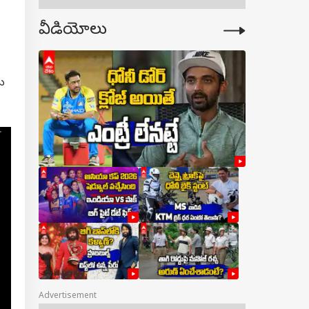
వీడియోలు
ు
Advertisement