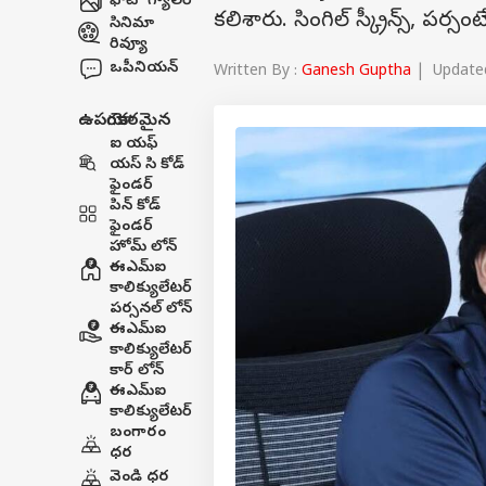
ఫోటో గ్యాలరీ
కలిశారు. సింగిల్ స్క్రీన్స్, 
సినిమా
రివ్యూ
ఒపీనియన్
Written By :
Ganesh Guptha
| Updated
ఉపయోగకరమైన
ఐ యఫ్
యస్ సి కోడ్
ఫైండర్
పిన్ కోడ్
ఫైండర్
హోమ్ లోన్
ఈఎమ్ఐ
కాలిక్యులేటర్
పర్సనల్ లోన్
ఈఎమ్ఐ
కాలిక్యులేటర్
కార్ లోన్
ఈఎమ్ఐ
కాలిక్యులేటర్
బంగారం
ధర
వెండి ధర