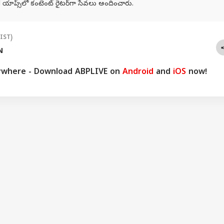
ాప్స్‌లో కంటెంట్ రైటర్‌గా సేవలు అందించారు.
యన్ కనకరాజు ఫస్ట్ డే
విజయ డెయిరీ చైర్మన్,
హార్దిక్ ట్రేడింగ్ రూమర్లతో
ఏపీ
షన్స్... వరుణ్ తేజ్‌కు
బోర్డు డైరెక్టర్ పదవులకు
ఐపీఎల్ లో కలకలం..
బదిల
ట్ ఓపెనింగ్... ఎన్ని
చలసాని ఆంజనేయులు
సిఎస్కే, కేకేఆర్ రేసులో
బాధ
(IST)
లు వచ్చాయంటే?
రాజీనామా
ఉండటంతో ముంబైకి
అమ్ర
N
మాస్టర్ ప్లాన్ సూచించిన
అశ్విన్ !
ywhere - Download ABPLIVE on
Android
and
iOS
now!