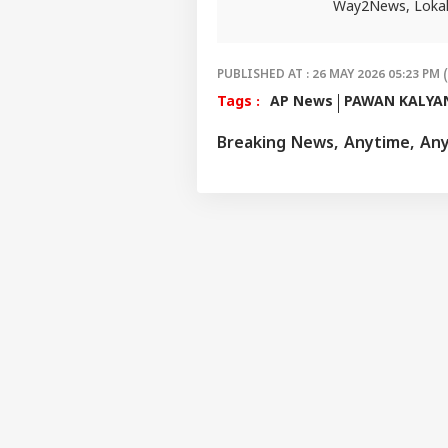
Way2News, Lokal య
కొరి
కలెక్
LOGIN
డీసెం
PUBLISHED AT : 26 MAY 2026 05:23 PM 
కోట్
Tags :
AP News
PAWAN KALYA
Breaking News, Anytime, An