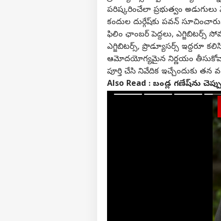
పరిష్కరించేలా ప్రభుత్వం అడుగులు వేస
కందుల దుర్గేష్‌కు పవన్ సూచించారు
ఫిలిం ఛాంబర్ పెద్దలు, ఎగ్జిబిటర్స్ 
ఎగ్జిబిటర్స్, ప్రొడ్యూసర్స్ ఇద్దరూ క
ఆమోదయోగ్యమైన నిర్ణయం తీసుకోవా
పూర్తి చేసి నివేదిక ఇచ్చేందుకు తన 
Also Read :
బండ్ల గణేష్‌ను చెప్పు