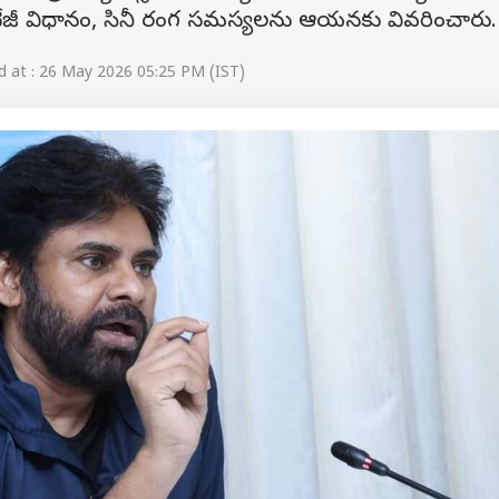
పర్సంటేజీ విధానం, సినీ రంగ సమస్యలను ఆయనకు వివరించారు.
 at : 26 May 2026 05:25 PM (IST)