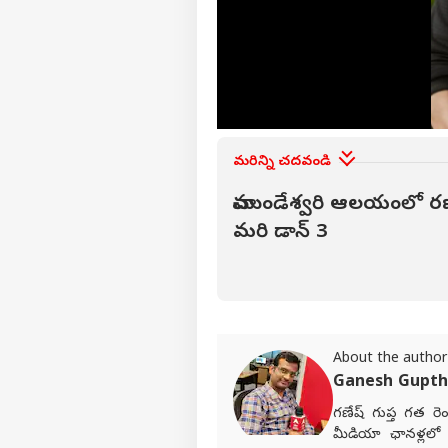
వ్యక్తి
అగ
హలో గెస్ట్
మరిన్ని చదవండి
అమర
చాముండేశ్వరి ఆలయంలో రణవీ
మాతో ప్రచారం చేయండి
మరి డాన్ 3
కేరీర్స్
మా గురించి
అభిప్రాయాన్ని పంపండి
అమరా
మమ్మల్ని సంప్రదించండి
మృతి
బృం
సినిమా
About the author
ప్రైవసీ పాలసీ
విచా
Ganesh Gupt
గణేష్ గుప్త గత రెం
మీడియా ఛానళ్లలో 