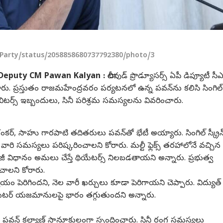
aParty/status/2058858680737792380/photo/3
 Deputy CM Pawan Kalyan :
టాలీవుడ్ ప్రొడ్యూసర్స్ ఏపీ డిప్యూటీ సీ
ు. ప్రస్తుతం రాజమహేంద్రవరం పర్యటనలో ఉన్న పవన్‌ను కలిసి సింగిల్
ిబిటర్స్ ఇబ్బందులు, సినీ పరిశ్రమ సమస్యలను వివరించారు.
ి శంకర్, సాహు గారపాటి తదితరులు పవన్‌తో భేటీ అయ్యారు. సింగిల్ స్క్రీన
.. వారి సమస్యలు పరిష్కరించాలని కోరారు. మల్టీ ఫ్లెక్స్ తరహాలోనే వచ్చిన
ంటేజీ విధానం అమలు చేస్తే థియేటర్స్ నిలబడతాయని అన్నారు. ప్రభుత్వ
చాలని కోరారు.
ం పెరిగిందని, నెల వారీ ఖర్చులు కూడా పెరిగాయని చెప్పారు. విద్యుత్
 థియేటర్ యజమానులపై భారం తగ్గుతుందని అన్నారు.
న
పవన్ కల్యాణ్
సానూకులంగా స్పందించారు. సినీ రంగ సమస్యలు