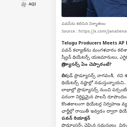
AQI
పవన్‌ను కలిసిన నిర్మాతలు
Source : https://x.com/JanaSen
Telugu Producers Meets AP
పవన్ కల్యాణ్‌ను మంగళవారం కలిశార
స్క్రీన్ థియేటర్స్ యజమానులు, ఎగ్జ
ప్రొడ్యూసర్స్ ఏం చెప్పారంటే?
టాలీవుడ్ ప్రొడ్యూసర్స్ నాగవంశీ, రవ
థియేటర్స్ నష్టాల్లో నడుస్తున్నాయని.
లాభాల్లో ప్రొడ్యూసర్స్ నుంచి పర్స
పరంగా నిర్దిష్టమైన పాలసీ రూపొందిం
కొంతకాలంగా థియేటర్ల నిర్వహణ వ్యయ
ఛార్జీల్లో రాయితీ ఇవ్వడం ద్వారా
పవన్ రియాక్షన్
ప్రొడ్యూసర్స్ చెప్పిన సమస్యలు విన్