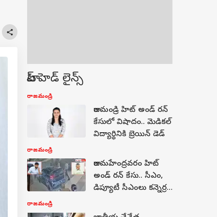
టాప్ హెడ్ లైన్స్
రాజమండ్రి
రాజమండ్రి హిట్ అండ్ రన్
కేసులో విషాదం.. మెడికల్
విద్యార్థినికి బ్రెయిన్ డెడ్
రాజమండ్రి
రాజమహేంద్రవరం హిట్
అండ్ రన్ కేసు.. సీఎం,
డిప్యూటీ సీఎంలు కన్నెర్ర!
నిందితులకు 14 రోజుల
రాజమండ్రి
రిమాండ్