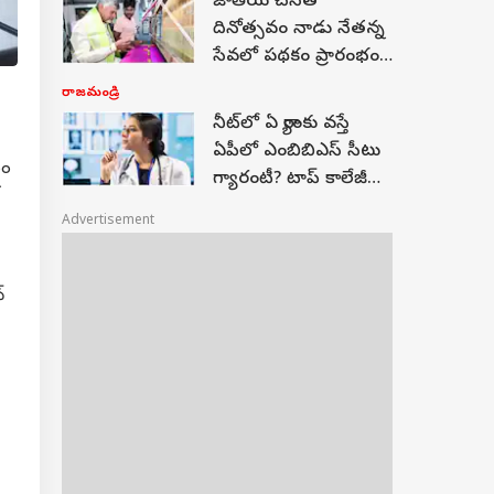
జాతీయ చేనేత
దినోత్సవం నాడు నేతన్న
సేవలో పథకం ప్రారంభం!
71వేల కుటుంబాలకు
రాజమండ్రి
ఆర్థిక ఊతం!
నీట్‌లో ఏ ర్యాంకు వస్తే
ఏపీలో ఎంబిబిఎస్ సీటు
ఎం
గ్యారంటీ? టాప్‌ కాలేజీల
కటాఫ్‌ సంగతేంటీ?
Advertisement
్