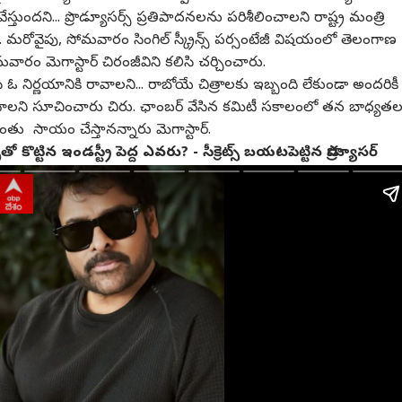
్తుందని... ప్రొడ్యూసర్స్ ప్రతిపాదనలను పరిశీలించాలని రాష్ట్ర మంత్రి
. మరోవైపు, సోమవారం సింగిల్ స్క్రీన్స్ పర్సంటేజీ విషయంలో తెలంగాణ
సోమవారం మెగాస్టార్ చిరంజీవిని కలిసి చర్చించారు.
లిసి ఓ నిర్ణయానికి రావాలని... రాబోయే చిత్రాలకు ఇబ్బంది లేకుండా అందరికీ
లని సూచించారు చిరు. ఛాంబర్ వేసిన కమిటీ సకాలంలో తన బాధ్యతల
వంతు సాయం చేస్తానన్నారు మెగాస్టార్.
తో కొట్టిన ఇండస్ట్రీ పెద్ద ఎవరు? - సీక్రెట్స్ బయటపెట్టిన ప్రొడ్యూసర్