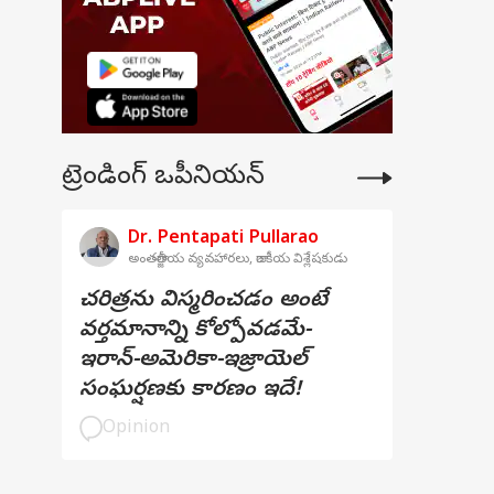
ట్రెండింగ్ ఒపీనియన్
Dr. Pentapati Pullarao
అంతర్జాతీయ వ్యవహారలు, రాజకీయ విశ్లేషకుడు
చరిత్రను విస్మరించడం అంటే
వర్తమానాన్ని కోల్పోవడమే-
ఇరాన్-అమెరికా-ఇజ్రాయెల్
సంఘర్షణకు కారణం ఇదే!
Opinion