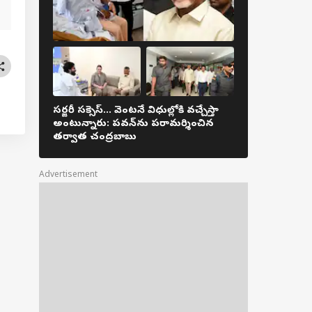
లో భారీగా ఐఏఎస్‌ల
ీ.. ఏపీటీడీసీ ఎండీ
్యతల నుంచి
పాలి కాటా రిలీవ్
సర్జరీ సక్సెస్... వెంటనే విధుల్లోకి వచ్చేస్తా
కాకినాడ జిల్లా
అంటున్నారు: పవన్‌ను పరామర్శించిన
చంద్రబాబు.. కల్
తర్వాత చంద్రబాబు
కుటుంబానికి భ
Advertisement