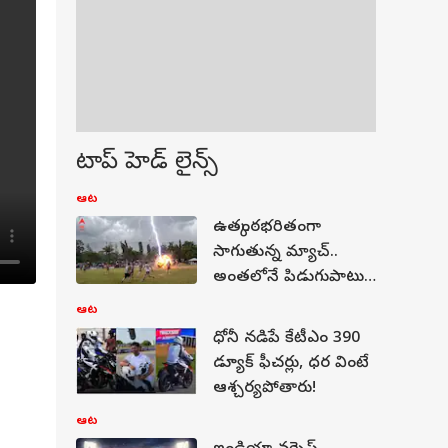
టాప్ హెడ్ లైన్స్
ఆట
ఉత్కంఠ‌భ‌రితంగా
సాగుతున్న మ్యాచ్..
అంత‌లోనే పిడుగుపాటు..
ప్లేయ‌ర్ మృత్యువాత‌.. 12
ఆట
మందికి గాయాలు!
ధోనీ నడిపే కేటీఎం 390
డ్యూక్ ఫీచర్లు, ధర వింటే
ఆశ్చర్యపోతారు!
ఆట