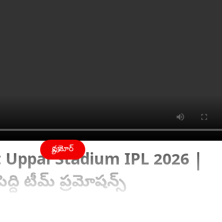
వ్యూ మోర్
 Uppal Stadium IPL 2026 |
ెద్ది టీమ్ ప్రమోషన్స్
02:20 PM (IST)