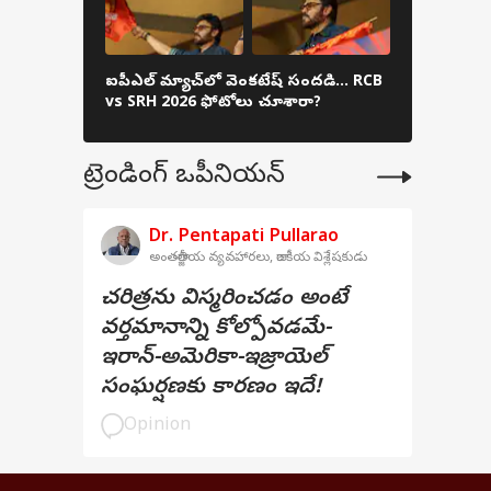
క్రికెట్ అభ
ఐపీఎల్ మ్యాచ్‌లో వెంకటేష్ సందడి... RCB
రూపాయలతో
vs SRH 2026 ఫోటోలు చూశారా?
చూసేయొచ్చు, బ
ట్రెండింగ్ ఒపీనియన్
Dr. Pentapati Pullarao
అంతర్జాతీయ వ్యవహారలు, రాజకీయ విశ్లేషకుడు
చరిత్రను విస్మరించడం అంటే
వర్తమానాన్ని కోల్పోవడమే-
ఇరాన్-అమెరికా-ఇజ్రాయెల్
సంఘర్షణకు కారణం ఇదే!
Opinion