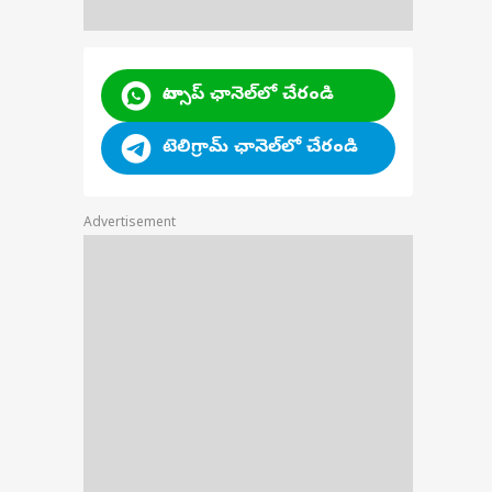
ion
|
వాట్సాప్ ఛానెల్‌లో చేరండి
n Sri
ాండ్
టెలిగ్రామ్ ఛానెల్‌లో చేరండి
Advertisement