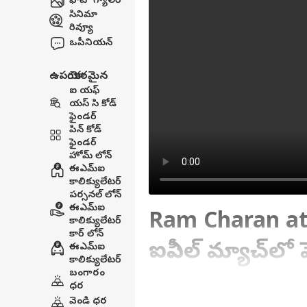
ఫోటో గ్యాలరీ
సినిమా
రివ్యూ
ఒపీనియన్
ఉపయోగకరమైన
ఐ యఫ్
యస్ సి కోడ్
ఫైండర్
పిన్ కోడ్
ఫైండర్
హోమ్ లోన్
ఈఎమ్ఐ
కాలిక్యులేటర్
పర్సనల్ లోన్
ఈఎమ్ఐ
Ram Charan at
కాలిక్యులేటర్
కార్ లోన్
ఐపీఎల్ మ్యాచ్‌లో ప
ఈఎమ్ఐ
కాలిక్యులేటర్
బంగారం
ధర
Written By :
ABP Desam
| 22 May 2026 
వెండి ధర