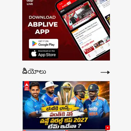
యా వర్సెస్ పాకిస్తాన్
ల్టేజ్ ఫైట్ కు రంగం
ధం, ఉమెన్స్ టి20
యా కప్ షెడ్యూల్
జ్
వీడియోలు