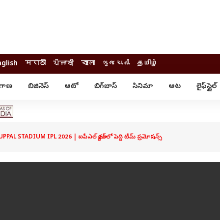
nglish
मराठी
ਪੰਜਾਬੀ
বাংলা
ગુજરાતી
தமிழ்
ంగాణ
బిజినెస్
ఆటో
బిగ్‌బాస్
సినిమా
ఆట
లైఫ్‌స్టైల్‌
్టైల్
ఆరోగ్యం
ఎంటర్‌టైన్మెంట్
కార్నర్
కరోనా
సినిమా
ం
ఆయుర్వేదం
సినిమా రివ్యూ
ఓటీటీ-వెబ్‌సిరీస్‌
L STADIUM IPL 2026 | ఐపీఎల్ మ్యాచ్‌లో పెద్ది టీమ్ ప్రమోషన్స్
ఆట
టీవీ
గాసిప్స్
క్రికెట్
ఐపీఎల్
్
ట్రెండింగ్
యువ
్ చెక్
INDIA AT 2047
ఎడ్యుకేషన్