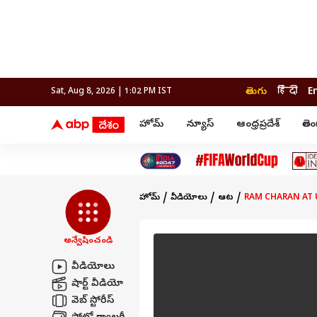
తెలుగు
हिंदी
E
Sat, Aug 8, 2026 | 1:02 PM IST
హోమ్
న్యూస్
ఆంధ్రప్రదేశ్
తెల
ఆంధ్ర నాడి
వార్తలు
లైఫ్ స
ఆంధ్రప్రదేశ్
ఫుడ్ 
ఇండియా
అమరావతి
వరంగల్
పర్సనల్ ఫైనాన్స్
ప్రపంచం
రాజమండ్రి
హైదరాబాద్
బడ్జెట్
తెలంగాణ
అంద
పాలిటిక్స్
విశాఖపట్నం
నిజామాబాద్
తెలంగాణ
ఇండియా
హోమ్
వీడియోలు
ఆట
RAM CHARAN AT UPPA
వరంగల్
టెక్
ప్రపంచం
నల్గొండ
పాలిటిక్స్
నిజామాబాద్
అన్వేషించండి
క్రైమ్
జాబ్స
కరీంనగర్
హైదరాబాద్
వీడియోలు
షార్ట్ వీడియో
రైతు దేశం
ఎలక్షన్
ఫ్యాక్ట
వెబ్ స్టోరీస్