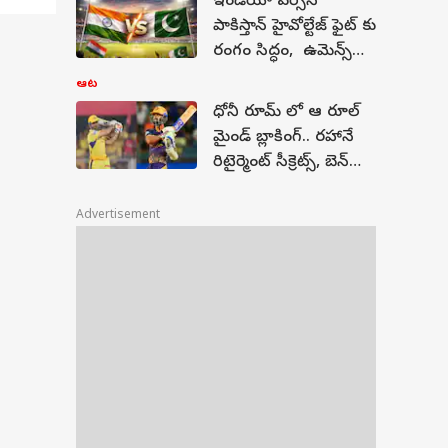
ఇండియా వర్సెస్
పాకిస్తాన్ హైవోల్టేజ్ ఫైట్ కు
ూరు
రంగం సిద్ధం, ఉమెన్స్
ా
టి20 ఆసియా కప్
ఆట
షెడ్యూల్ రిలీజ్
ధోనీ రూమ్ లో ఆ రూల్
మైండ్ బ్లాకింగ్.. రహానే
రిటైర్మెంట్ సీక్రెట్స్, బెన్
స్టోక్స్ సలహా ఎంతో
ప‌నిచేసింది!
Advertisement
 On
|
ై
 |
్న