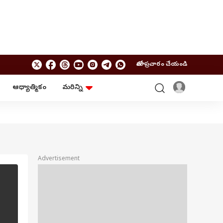
మాతో ప్రచారం చేయండి
ఆధ్యాత్మికం
మరిన్ని
బిజినెస్
ఆంధ్రప్రదేశ్
పర్సనల్ ఫైనాన్స్
అమరావతి
మ్యూచువల్ ఫండ్స్
రాజమండ్రి
ఐపీవో
కర్నూలు
బడ్జెట్
తిరుపతి
విజయవాడ
ఆధ్యాత్మికం
Advertisement
నెల్లూరు
వాస్తు
విశాఖపట్నం
శుభసమయం
ఆటో
BRAND WIRE