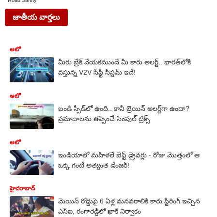
Road Safety
జాతీయ వార్తలు
ఆటో
మీరు బ్రేక్ వేయకముందే మీ కారు అలర్ట్.. భారత్‌లోకి
వస్తున్న V2V సేఫ్టీ సిస్టమ్ ఇదే!
ఆటో
బండి స్పీడ్‌లో ఉంది.. కానీ బ్రెయిన్‌ అలర్ట్‌గా ఉందా?
ప్రమాదాలను తప్పించే సింపుల్ ట్రిక్స్
ఆటో
ఇండియాలో మహిళలే బెస్ట్ డ్రైవర్లు - రోజు మొత్తంలో ఆ
ఒక్క గంటే అత్యంత డేంజర్!
హైదరాబాద్
మెయిన్ రోడ్డుపై 6 ఏళ్ల మనవరాలికి కారు స్టీరింగ్ ఇచ్చిన
ఎస్ఐ, రంగారెడ్డిలో ఖాకీ నిర్వాకం