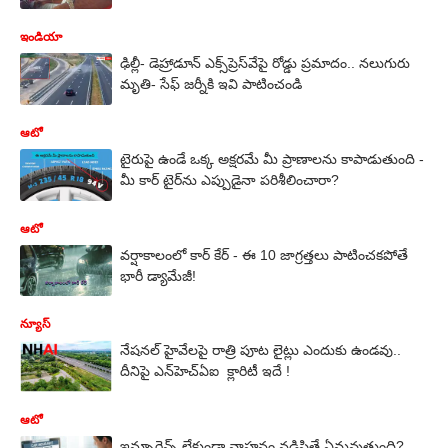
ఇండియా
ఢిల్లీ- డెహ్రాడూన్ ఎక్స్‌ప్రెస్‌వేపై రోడ్డు ప్రమాదం.. నలుగురు
మృతి- సేఫ్ జర్నీకి ఇవి పాటించండి
ఆటో
టైరుపై ఉండే ఒక్క అక్షరమే మీ ప్రాణాలను కాపాడుతుంది -
మీ కార్‌ టైర్‌ను ఎప్పుడైనా పరిశీలించారా?
ఆటో
వర్షాకాలంలో కార్‌ కేర్‌ - ఈ 10 జాగ్రత్తలు పాటించకపోతే
భారీ డ్యామేజీ!
న్యూస్
నేషనల్ హైవేలపై రాత్రి పూట లైట్లు ఎందుకు ఉండవు..
దీనిపై ఎన్‌హెచ్‌ఏఐ క్లారిటీ ఇదే !
ఆటో
ఇన్సూరెన్స్ లేకుండా వాహనం నడిపితే ఏమవుతుంది?