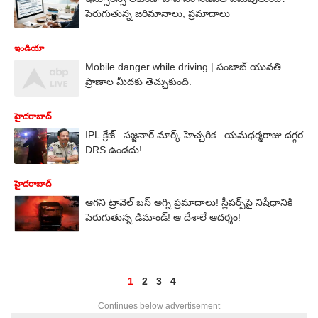
పెరుగుతున్న జరిమానాలు, ప్రమాదాలు
ఇండియా
Mobile danger while driving | పంజాబ్ యువతి
ప్రాణాల మీదకు తెచ్చుకుంది.
హైదరాబాద్
IPL క్రేజ్.. సజ్జనార్ మార్క్ హెచ్చరిక.. యమధర్మరాజు దగ్గర
DRS ఉండదు!
హైదరాబాద్
ఆగని ట్రావెల్ బస్‌ అగ్ని ప్రమాదాలు! స్లీపర్స్‌పై నిషేధానికి
పెరుగుతున్న డిమాండ్! ఆ దేశాలే ఆదర్శం!
1
2
3
4
Continues below advertisement