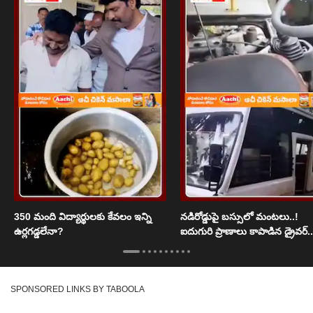
350 మంది విద్యార్థులకు కేవలం ఇన్ని
నడిరోడ్డుపై బస్సులో మంటలు..!
ఉర్లగడ్డలేనా?
ఐదుగురి ప్రాణాలు కాపాడిన డ్రైవర్..
SPONSORED LINKS BY TABOOLA