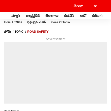
న్యూస్
ఆంధ్రప్రదేశ్
తెలంగాణ
బిజినెస్
ఆటో
బిగ్‌బాస్
స
India At 2047
ఫీఫా ప్రపంచ కప్
Ideas Of India
హోమ్
TOPIC
ROAD SAFETY
Advertisement