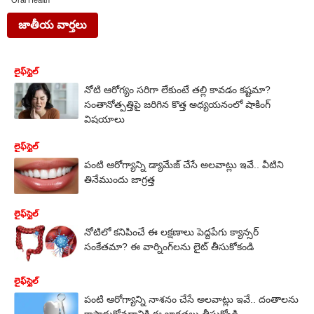
Oral Health
జాతీయ వార్తలు
లైఫ్‌స్టైల్‌
నోటి ఆరోగ్యం సరిగా లేకుంటే తల్లి కావడం కష్టమా?
సంతానోత్పత్తిపై జరిగిన కొత్త అధ్యయనంలో షాకింగ్
విషయాలు
లైఫ్‌స్టైల్‌
పంటి ఆరోగ్యాన్ని డ్యామేజ్ చేసే అలవాట్లు ఇవే.. వీటిని
తినేముందు జాగ్రత్త
లైఫ్‌స్టైల్‌
నోటిలో కనిపించే ఈ లక్షణాలు పెద్దపేగు క్యాన్సర్
సంకేతమా? ఈ వార్నింగ్‌లను లైట్ తీసుకోకండి
లైఫ్‌స్టైల్‌
పంటి ఆరోగ్యాన్ని నాశనం చేసే అలవాట్లు ఇవే.. దంతాలను
కాపాడుకోవడానికి ఈ జాగ్రత్తలు తీసుకోండి