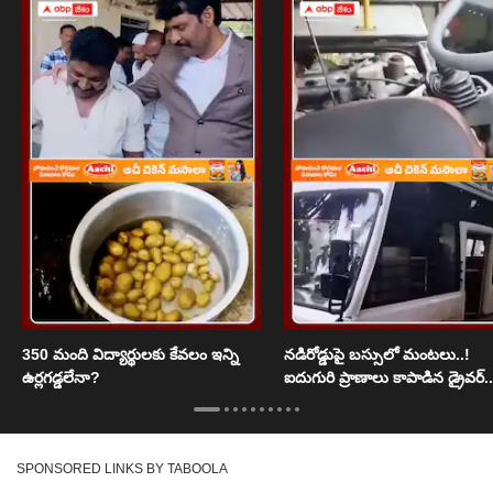
350 మంది విద్యార్థులకు కేవలం ఇన్ని
నడిరోడ్డుపై బస్సులో మంటలు..!
ఉర్లగడ్డలేనా?
ఐదుగురి ప్రాణాలు కాపాడిన డ్రైవర్..
SPONSORED LINKS BY TABOOLA