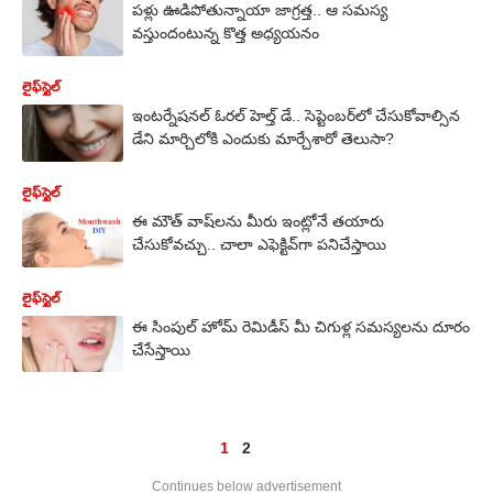
పళ్లు ఊడిపోతున్నాయా జాగ్రత్త.. ఆ సమస్య
వస్తుందంటున్న కొత్త అధ్యయనం
లైఫ్‌స్టైల్‌
ఇంటర్నేషనల్ ఓరల్ హెల్త్ డే.. సెప్టెంబర్​లో చేసుకోవాల్సిన
డేని మార్చిలోకి ఎందుకు మార్చేశారో తెలుసా?
లైఫ్‌స్టైల్‌
ఈ మౌత్​ వాష్​లను మీరు ఇంట్లోనే తయారు
చేసుకోవచ్చు.. చాలా ఎఫెక్టివ్​గా పనిచేస్తాయి
లైఫ్‌స్టైల్‌
ఈ సింపుల్ హోమ్ రెమిడీస్ మీ చిగుళ్ల సమస్యలను దూరం
చేసేస్తాయి
1
2
Continues below advertisement