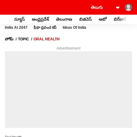
న్యూస్
ఆంధ్రప్రదేశ్
తెలంగాణ
బిజినెస్
ఆటో
బిగ్‌బాస్
స
India At 2047
ఫీఫా ప్రపంచ కప్
Ideas Of India
హోమ్
TOPIC
ORAL HEALTH
Advertisement