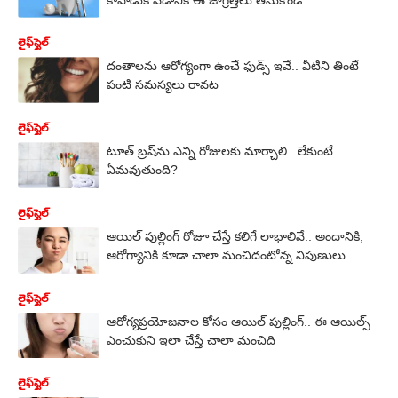
లైఫ్‌స్టైల్‌
దంతాలను ఆరోగ్యంగా ఉంచే ఫుడ్స్ ఇవే.. వీటిని తింటే
పంటి సమస్యలు రావట
లైఫ్‌స్టైల్‌
టూత్ బ్రష్​ను ఎన్ని రోజులకు మార్చాలి.. లేకుంటే
ఏమవుతుంది?
లైఫ్‌స్టైల్‌
ఆయిల్ పుల్లింగ్ రోజూ చేస్తే కలిగే లాభాలివే.. అందానికి,
ఆరోగ్యానికి కూడా చాలా మంచిదంటోన్న నిపుణులు
లైఫ్‌స్టైల్‌
ఆరోగ్యప్రయోజనాల కోసం ఆయిల్ పుల్లింగ్.. ఈ ఆయిల్స్
ఎంచుకుని ఇలా చేస్తే చాలా మంచిది
లైఫ్‌స్టైల్‌