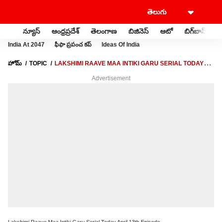
న్యూస్
ఆంధ్రప్రదేశ్
తెలంగాణ
బిజినెస్
ఆటో
బిగ్‌బాస్
స
India At 2047
ఫీఫా ప్రపంచ కప్
Ideas Of India
హోమ్
TOPIC
LAKSHIMI RAAVE MAA INTIKI GARU SERIAL TODAY
APRIL 13TH EPISODE
Advertisement