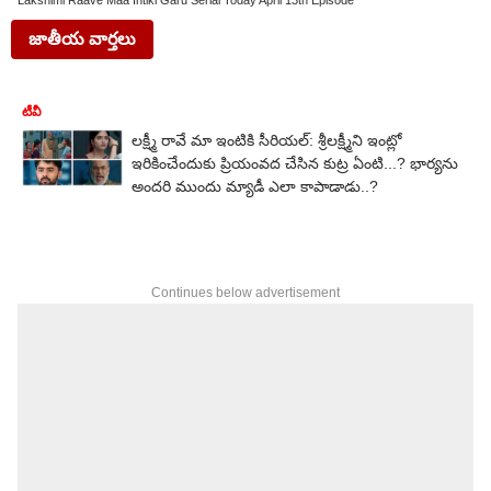
Lakshimi Raave Maa Intiki Garu Serial Today April 13th Episode
జాతీయ వార్తలు
టీవీ
లక్ష్మీ రావే మా ఇంటికి సీరియల్‌: శ్రీలక్ష్మీని ఇంట్లో
ఇరికించేందుకు ప్రియంవద చేసిన కుట్ర ఏంటి...? భార్యను
అందరి ముందు మ్యాడీ ఎలా కాపాడాడు..?
Continues below advertisement