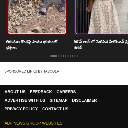
తిరుమల కొండపై పాము భయంతో
90'స్ లుక్ లో మెరిసిన హీరోయిన్ శ్
భక్తులు
శరణ్
SPONSORED LINKS BY TABOOLA
ABOUT US
FEEDBACK
CAREERS
ADVERTISE WITH US
SITEMAP
DISCLAIMER
PRIVACY POLICY
CONTACT US
ABP NEWS GROUP WEBSITES