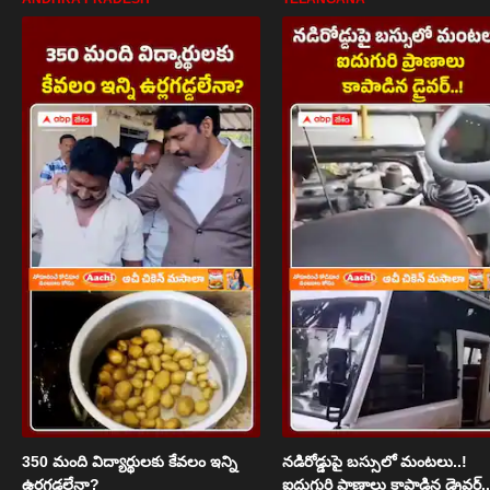
350 మంది విద్యార్థులకు కేవలం ఇన్ని
నడిరోడ్డుపై బస్సులో మంటలు..!
ఉర్లగడ్డలేనా?
ఐదుగురి ప్రాణాలు కాపాడిన డ్రైవర్..