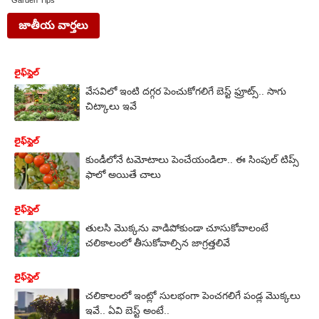
Garden Tips
జాతీయ వార్తలు
లైఫ్‌స్టైల్‌
వేసవిలో ఇంటి దగ్గర పెంచుకోగలిగే బెస్ట్ ఫ్రూట్స్.. సాగు
చిట్కాలు ఇవే
లైఫ్‌స్టైల్‌
కుండీలోనే టమోటాలు పెంచేయండిలా.. ఈ సింపుల్ టిప్స్
ఫాలో అయితే చాలు
లైఫ్‌స్టైల్‌
తులసి మొక్కను వాడిపోకుండా చూసుకోవాలంటే
చలికాలంలో తీసుకోవాల్సిన జాగ్రత్తలివే
లైఫ్‌స్టైల్‌
చలికాలంలో ఇంట్లో సులభంగా పెంచగలిగే పండ్ల మొక్కలు
ఇవే.. ఏవి బెస్ట్ అంటే..