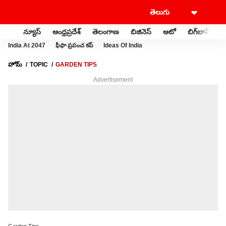
న్యూస్
ఆంధ్రప్రదేశ్
తెలంగాణ
బిజినెస్
ఆటో
బిగ్‌బాస్
స
India At 2047
ఫీఫా ప్రపంచ కప్
Ideas Of India
హోమ్
TOPIC
GARDEN TIPS
Advertisement