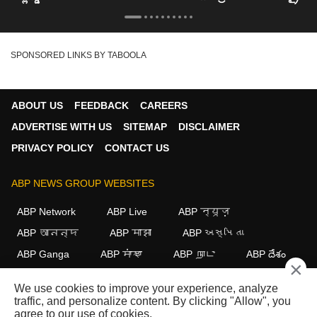
SPONSORED LINKS BY TABOOLA
ABOUT US
FEEDBACK
CAREERS
ADVERTISE WITH US
SITEMAP
DISCLAIMER
PRIVACY POLICY
CONTACT US
ABP NEWS GROUP WEBSITES
ABP Network
ABP Live
ABP न्यूज़
ABP আনন্দ
ABP माझा
ABP અસ્મિતા
ABP Ganga
ABP ਸਾਂਝਾ
ABP நாடு
ABP దేశం
×
FOLLOW US
We use cookies to improve your experience, analyze
traffic, and personalize content. By clicking "Allow", you
agree to our use of cookies.