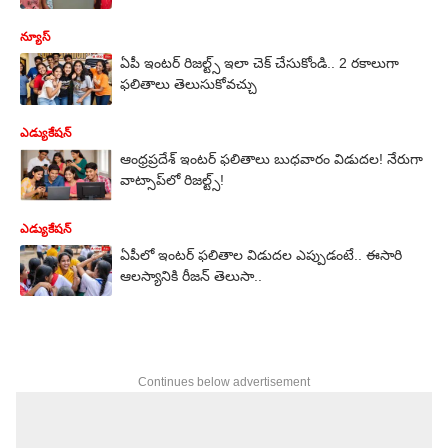
న్యూస్
ఏపీ ఇంటర్ రిజల్ట్స్ ఇలా చెక్ చేసుకోండి.. 2 రకాలుగా
ఫలితాలు తెలుసుకోవచ్చు
ఎడ్యుకేషన్
ఆంధ్రప్రదేశ్ ఇంటర్ ఫలితాలు బుధవారం విడుదల! నేరుగా
వాట్సాప్‌లో రిజల్ట్స్‌!
ఎడ్యుకేషన్
ఏపీలో ఇంటర్ ఫలితాల విడుదల ఎప్పుడంటే.. ఈసారి
ఆలస్యానికి రీజన్ తెలుసా..
Continues below advertisement