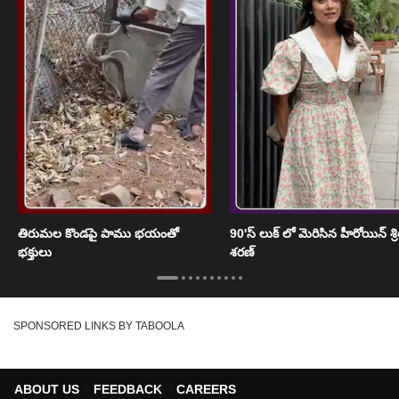
తిరుమల కొండపై పాము భయంతో
90'స్ లుక్ లో మెరిసిన హీరోయిన్ శ్
భక్తులు
శరణ్
SPONSORED LINKS BY TABOOLA
ABOUT US
FEEDBACK
CAREERS