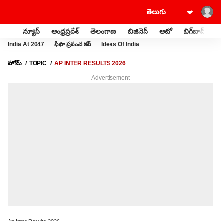
న్యూస్
ఆంధ్రప్రదేశ్
తెలంగాణ
బిజినెస్
ఆటో
బిగ్‌బాస్
స
India At 2047
ఫీఫా ప్రపంచ కప్
Ideas Of India
హోమ్
TOPIC
AP INTER RESULTS 2026
Advertisement