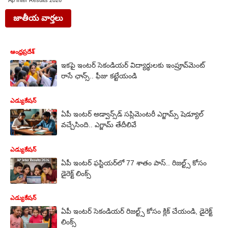
Ap Inter Results 2026
జాతీయ వార్తలు
ఆంధ్రప్రదేశ్
ఇకపై ఇంటర్ సెకండియర్ విద్యార్థులకు ఇంప్రూవ్‌మెంట్‌
రాసే ఛాన్స్.. ఫీజు కట్టేయండి
ఎడ్యుకేషన్
ఏపీ ఇంటర్ అడ్వాన్స్‌డ్ సప్లిమెంటరీ ఎగ్జామ్స్ షెడ్యూల్
వచ్చేసింది.. ఎగ్జామ్ తేదీలివే
ఎడ్యుకేషన్
ఏపీ ఇంటర్ ఫస్టియర్‌లో 77 శాతం పాస్.. రిజల్ట్స్ కోసం
డైరెక్ట్ లింక్స్
ఎడ్యుకేషన్
ఏపీ ఇంటర్ సెకండియర్ రిజల్ట్స్ కోసం క్లిక్ చేయండి, డైరెక్ట్
లింక్స్