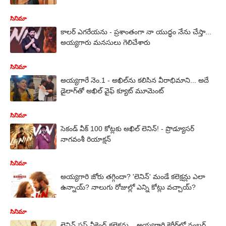
సినిమా
కాలర్ ఎగరేయను - ప్రశాంతంగా నా యుద్ధం నేను చేస్తా...
అయ్యగారు మనసులు గెలిచేశారు
సినిమా
అయ్యగారే నెం.1 - అఖిల్‌ను కలిసిన వీరాభిమాని... అదే
డైలాగ్‌తో అఖిల్ వైఫ్ క్యూట్ మూమెంట్
సినిమా
సెకండ్ వీక్ 100 కోట్లకు అఖిల్ లెనిన్! - ప్రొడ్యూసర్
నాగవంశీ రియాక్షన్
సినిమా
అయ్యగారి జోరు తగ్గిందా? 'లెనిన్' మండే కలెక్షన్లు ఎలా
ఉన్నాయ్? నాలుగు రోజుల్లో ఎన్ని కోట్లు వచ్చాయ్?
సినిమా
లెనిన్ ఫస్ట్ వీకెండ్ కలెక్షన్లు... అయ్యగారి కెరీర్‌లో నంబర్