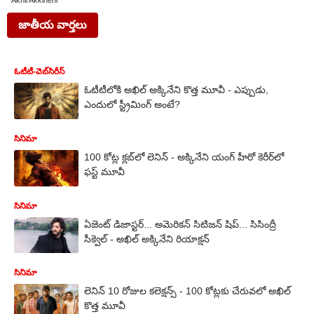
Akhil Akkineni
జాతీయ వార్తలు
ఓటీటీ-వెబ్‌సిరీస్‌
ఓటీటీలోకి అఖిల్ అక్కినేని కొత్త మూవీ - ఎప్పుడు,
ఎందులో స్ట్రీమింగ్ అంటే?
సినిమా
100 కోట్ల క్లబ్‌లో లెనిన్ - అక్కినేని యంగ్ హీరో కెరీర్‌లో
ఫస్ట్ మూవీ
సినిమా
ఏజెంట్ డిజాస్టర్... అమెరికన్ సిటిజన్ షిప్... సిసింద్రీ
సీక్వెల్ - అఖిల్ అక్కినేని రియాక్షన్
సినిమా
లెనిన్ 10 రోజుల కలెక్షన్స్ - 100 కోట్లకు చేరువలో అఖిల్
కొత్త మూవీ