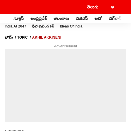
న్యూస్
ఆంధ్రప్రదేశ్
తెలంగాణ
బిజినెస్
ఆటో
బిగ్‌బాస్
స
India At 2047
ఫీఫా ప్రపంచ కప్
Ideas Of India
హోమ్
TOPIC
AKHIL AKKINENI
Advertisement