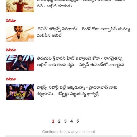
వన్ - అఖిల్ దూకుడు
సినిమా
'లెనిన్' కలెక్షన్స్ పెరిగాయ్... రెండో రోజు బాక్సాఫీస్ దుమ్ము
దులిపిన అఖిల్
సినిమా
తిరుమల శ్రీవారిని హిట్ ఇవ్వాలని కోరా - నాగచైతన్య,
అఖిల్ నాకు రెండు కళ్లు... సక్సెస్ ఈవెంట్‌లో నాగార్జున
సినిమా
ఫ్యాన్స్ సపోర్ట్ వల్లే ఇక్కడున్నా - హైదరాబాద్ నాకు
కర్మభూమి... కన్నీళ్లు పెట్టుకున్న భాగ్యశ్రీ
1
2
3
4
5
Continues below advertisement