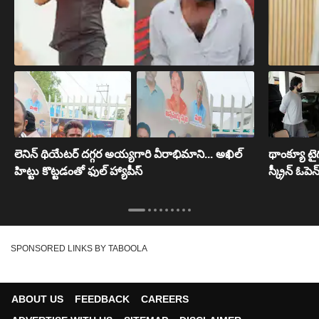
లెనిన్ థియేటర్ దగ్గర అయ్యగారి వీరాభిమాని... అఖిల్
థాంక్యూ టై
హిట్టు కొట్టడంతో ఫుల్ హ్యాపీస్
స్క్రీన్ ఓపెన్ 
SPONSORED LINKS BY TABOOLA
ABOUT US
FEEDBACK
CAREERS