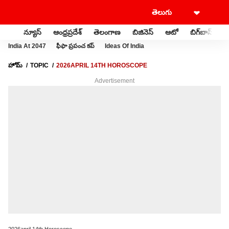
న్యూస్
ఆంధ్రప్రదేశ్
తెలంగాణ
బిజినెస్
ఆటో
బిగ్‌బాస్
స
India At 2047
ఫీఫా ప్రపంచ కప్
Ideas Of India
హోమ్
TOPIC
2026APRIL 14TH HOROSCOPE
Advertisement