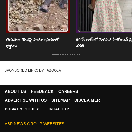
తిరుమల కొండపై పాము భయంతో
90'స్ లుక్ లో మెరిసిన హీరోయిన్ శ్
భక్తులు
శరణ్
SPONSORED LINKS BY TABOOLA
ABOUT US
FEEDBACK
CAREERS
ADVERTISE WITH US
SITEMAP
DISCLAIMER
PRIVACY POLICY
CONTACT US
ABP NEWS GROUP WEBSITES