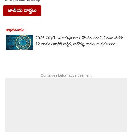
2026april 14th Horoscope
జాతీయ వార్తలు
శుభసమయం
2026 ఏప్రిల్ 14 రాశిఫలాలు: మేషం నుంచి మీనం వరకు
12 రాశుల వారికి ఆర్థిక, ఆరోగ్య, కుటుంబ ఫలితాలు!
Continues below advertisement