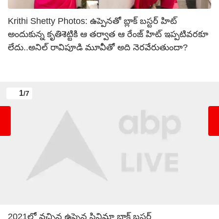
Krithi Shetty Photos: ఉప్పెనతో బ్లాక్ బస్టర్ హిట్
అందుకున్న కృతిశెట్టికి ఆ తర్వాత ఆ రేంజ్ హిట్ ఇప్పటివరకూ
లేదు..అనిల్ రావిపూడి మూవీతో అది నెరవేరుతుందా?
1
/7
2021లో వచ్చిన ఉప్పెన సినిమా బ్లాక్ బస్టర్