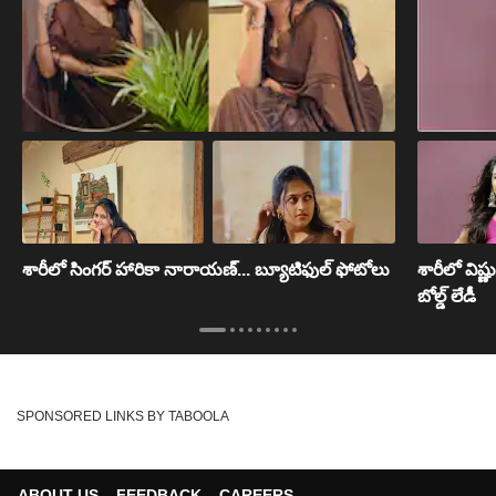
శారీలో సింగర్ హారికా నారాయణ్... బ్యూటిఫుల్ ఫోటోలు
శారీలో విష్
బోల్డ్ లేడీ
SPONSORED LINKS BY TABOOLA
ABOUT US
FEEDBACK
CAREERS