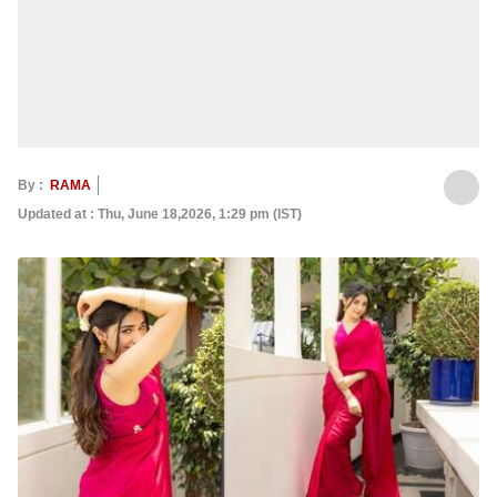
By :
RAMA
Updated at : Thu, June 18,2026, 1:29 pm (IST)